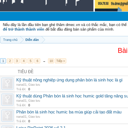
Nếu đây là lần đầu tiên bạn ghé thăm dmec.vn và có thắc mắc, bạn có th
để trở thành thành viên
để bắt đầu đăng bán sản phẩm của mình.
Trang chủ
Diễn đàn
Bài
1
2
3
4
5
6
→
10
Tiếp >
TIÊU ĐỀ
Kỹ thuật nông nghiệp ứng dụng phân bón lá sinh học là gì
nana01
,
Giao lưu
Trả lời:
0
Kỹ thuật dùng Phân bón lá sinh học humic gold tăng năng s
nana01
,
Giao lưu
Trả lời:
0
Phân bón lá sinh học humic ba mùa giúp cải tạo đất màu
nana01
,
Giao lưu
Trả lời:
0