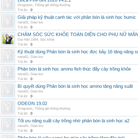
Leica PinPoint 2026 v4.2.1
Drograms
,
Thông gió thông thường
Trả lời:
0
Giải pháp kỹ thuật canh tác với phân bón lá sinh học humic
nana01
,
Giao lưu
Trả lời:
0
CHĂM SÓC SỨC KHỎE TOÀN DIỆN CHO PHỤ NỮ MÃN 
Gia Hân 1994
,
Sức khỏe
Trả lời:
0
Kỹ thuật dùng Phân bón lá sinh học đức bảy 16 tăng năng s
nana01
,
Giao lưu
Trả lời:
0
Phân bón lá sinh học amino fish thúc đẩy cây trồng khỏe
nana01
,
Giao lưu
Trả lời:
0
Bí quyết dùng Phân bón lá sinh học amino tăng năng suất
nana01
,
Giao lưu
Trả lời:
0
ODEON 19.02
Drograms
,
Thông gió thông thường
Trả lời:
0
Tối ưu năng suất cây trồng nhờ phân bón lá sinh học a2
nana01
,
Giao lưu
Trả lời:
0