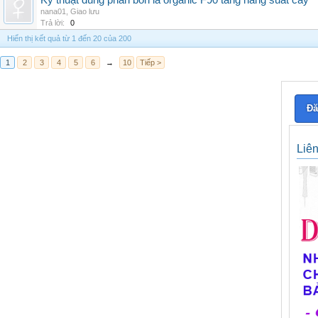
Kỹ thuật dùng phân bón lá organic F90 tăng năng suất cây
nana01
,
Giao lưu
Trả lời:
0
Hiển thị kết quả từ 1 đến 20 của 200
1
2
3
4
5
6
→
10
Tiếp >
Đă
Liê