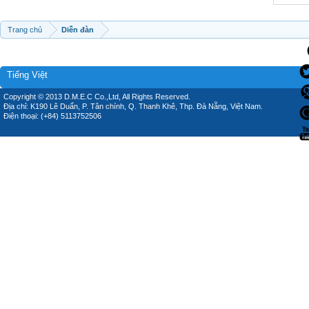
Trang chủ
Diễn đàn
Tiếng Việt
Copyright © 2013 D.M.E.C Co.,Ltd, All Rights Reserved.
Địa chỉ: K190 Lê Duẩn, P. Tân chính, Q. Thanh Khê, Thp. Đà Nẵng, Việt Nam.
Điện thoại: (+84) 5113752506