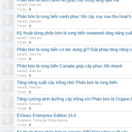
Phân bón lá siêu canxi bo giúp cây trồng tăng đậu trái
nana01
,
Giao lưu
Trả lời:
0
Phân bón lá rong biển xanh phục hồi cây suy sau thu hoạch
nana01
,
Giao lưu
Trả lời:
0
Kỹ thuật dùng phân bón lá rong biển seaweed tăng năng suấ
nana01
,
Giao lưu
Trả lời:
0
Phân bón lá rong biển có tác dụng gì? Giải pháp tăng năng 
nana01
,
Giao lưu
Trả lời:
0
Phân bón lá rong biển Canada giúp cây phục hồi nhanh
nana01
,
Giao lưu
Trả lời:
0
Tăng năng suất cây trồng nhờ Phân bón lá rong biển
nana01
,
Giao lưu
Trả lời:
0
Tăng cường dinh dưỡng cây trồng với Phân bón lá Organo 
nana01
,
Giao lưu
Trả lời:
0
EViews Enterprise Edition 14.0
Drograms
,
Thông gió thông thường
Trả lời:
0