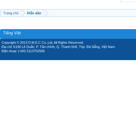
Trang chủ
Diễn đàn
Tiếng Việt
Copyright © 2013 D.M.E.C Co.,Ltd, All Rights Reserved.
Địa chỉ: K190 Lê Duẩn, P. Tân chính, Q. Thanh Khê, Thp. Đà Nẵng, Việt Nam.
Điện thoại: (+84) 5113752506