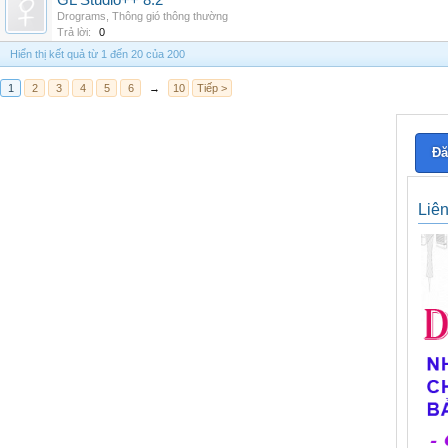
GL Studio++ 8.2
Drograms
,
Thông gió thông thường
Trả lời:
0
Hiển thị kết quả từ 1 đến 20 của 200
1
2
3
4
5
6
→
10
Tiếp >
Đă
Liê