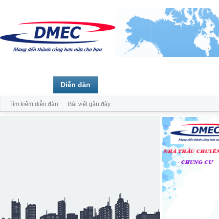
Trang chủ
Diễn đàn
Thành viên
Tìm kiếm diễn đàn
Bài viết gần đây