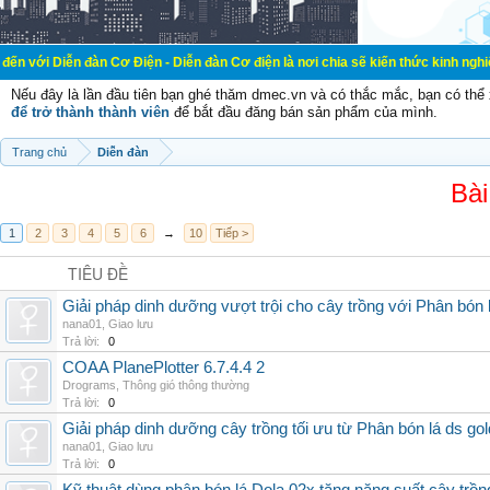
àn Cơ Điện - Diễn đàn Cơ điện là nơi chia sẽ kiến thức kinh nghiệm trong lãnh
Nếu đây là lần đầu tiên bạn ghé thăm dmec.vn và có thắc mắc, bạn có th
để trở thành thành viên
để bắt đầu đăng bán sản phẩm của mình.
Trang chủ
Diễn đàn
Bài
1
2
3
4
5
6
→
10
Tiếp >
TIÊU ĐỀ
Giải pháp dinh dưỡng vượt trội cho cây trồng với Phân bón 
nana01
,
Giao lưu
Trả lời:
0
COAA PlanePlotter 6.7.4.4 2
Drograms
,
Thông gió thông thường
Trả lời:
0
Giải pháp dinh dưỡng cây trồng tối ưu từ Phân bón lá ds gol
nana01
,
Giao lưu
Trả lời:
0