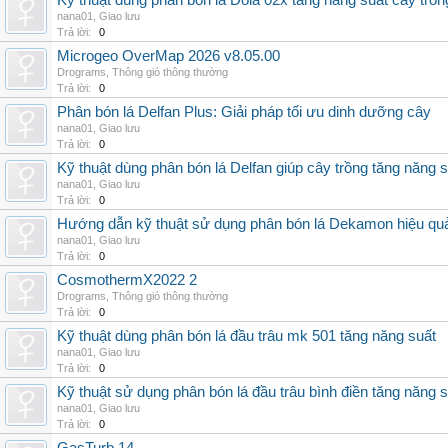
Kỹ thuật dùng phân bón lá Dola 02x tăng năng suất cây trồn
nana01
,
Giao lưu
Trả lời:
0
Microgeo OverMap 2026 v8.05.00
Drograms
,
Thông gió thông thường
Trả lời:
0
Phân bón lá Delfan Plus: Giải pháp tối ưu dinh dưỡng cây
nana01
,
Giao lưu
Trả lời:
0
Kỹ thuật dùng phân bón lá Delfan giúp cây trồng tăng năng 
nana01
,
Giao lưu
Trả lời:
0
Hướng dẫn kỹ thuật sử dụng phân bón lá Dekamon hiệu qu
nana01
,
Giao lưu
Trả lời:
0
CosmothermX2022 2
Drograms
,
Thông gió thông thường
Trả lời:
0
Kỹ thuật dùng phân bón lá đầu trâu mk 501 tăng năng suất
nana01
,
Giao lưu
Trả lời:
0
Kỹ thuật sử dụng phân bón lá đầu trâu bình điền tăng năng 
nana01
,
Giao lưu
Trả lời:
0