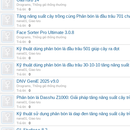
GasTurb 14
Drograms
,
Thông gió thông thường
Trả lời:
0
Tăng năng suất cây trồng cùng Phân bón lá đầu trâu 701 ch
nana01
,
Giao lưu
Trả lời:
0
Face Sorter Pro Ultimate 3.0.8
Drograms
,
Thông gió thông thường
Trả lời:
0
Kỹ thuật dùng phân bón lá đầu trâu 501 giúp cây ra đọt
nana01
,
Giao lưu
Trả lời:
0
Kỹ thuật dùng phân bón lá đầu trâu 30-10-10 tăng năng suất
nana01
,
Giao lưu
Trả lời:
0
DNV GeniE 2025 v9.0
Drograms
,
Thông gió thông thường
Trả lời:
0
Phân bón lá Dasshu Z1000: Giải pháp tăng năng suất cây t
nana01
,
Giao lưu
Trả lời:
0
Kỹ thuật sử dụng phân bón lá dap đen tăng năng suất cây t
nana01
,
Giao lưu
Trả lời:
0