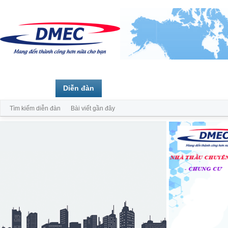
Trang chủ
Diễn đàn
Thành viên
Tìm kiếm diễn đàn
Bài viết gần đây