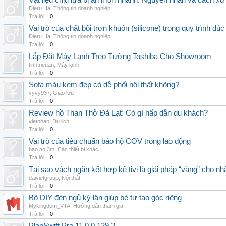
Vật liệu chịu lửa bị ăn mòn nhanh: Nguyên nhân và cách xử 
Dieru Ha
,
Thông tin doanh nghiệp
Trả lời:
0
Vai trò của chất bôi trơn khuôn (silicone) trong quy trình đ
Dieru Ha
,
Thông tin doanh nghiệp
Trả lời:
0
Lắp Đặt Máy Lạnh Treo Tường Toshiba Cho Showroom
tinhtrieuan
,
Máy lạnh
Trả lời:
0
Sofa màu kem đẹp có dễ phối nội thất không?
vyvy937
,
Giao lưu
Trả lời:
0
Review hồ Than Thở Đà Lạt: Có gì hấp dẫn du khách?
vietnhan
,
Du lịch
Trả lời:
0
Vai trò của tiêu chuẩn bảo hộ COV trong lao động
bao ho 3m
,
Các thiết bị khác
Trả lời:
0
Tại sao vách ngăn kết hợp kệ tivi là giải pháp “vàng” cho nh
daivietgroup
,
Nội thất
Trả lời:
0
Bộ DIY đèn ngủ kỳ lân giúp bé tự tạo góc riêng
Mykingdom_VTA
,
Hướng dẫn tham gia
Trả lời:
0