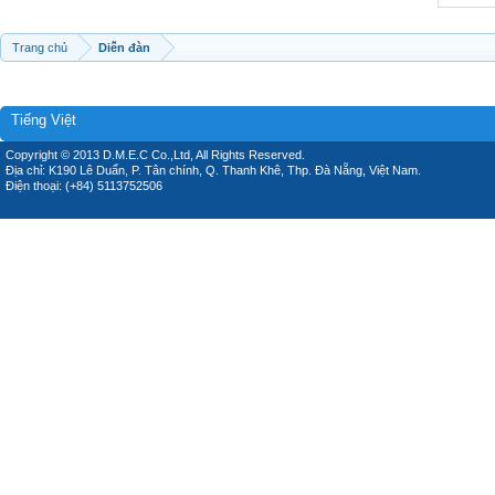
Trang chủ
Diễn đàn
Tiếng Việt
Copyright © 2013 D.M.E.C Co.,Ltd, All Rights Reserved.
Địa chỉ: K190 Lê Duẩn, P. Tân chính, Q. Thanh Khê, Thp. Đà Nẵng, Việt Nam.
Điện thoại: (+84) 5113752506