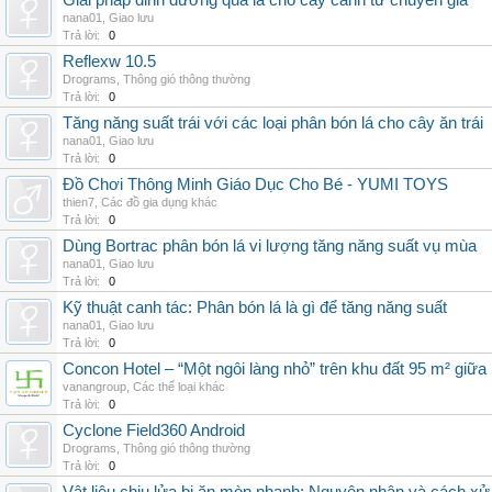
Giải pháp dinh dưỡng qua lá cho cây cảnh từ chuyên gia
nana01
,
Giao lưu
Trả lời:
0
Reflexw 10.5
Drograms
,
Thông gió thông thường
Trả lời:
0
Tăng năng suất trái với các loại phân bón lá cho cây ăn trái
nana01
,
Giao lưu
Trả lời:
0
Đồ Chơi Thông Minh Giáo Dục Cho Bé - YUMI TOYS
thien7
,
Các đồ gia dụng khác
Trả lời:
0
Dùng Bortrac phân bón lá vi lượng tăng năng suất vụ mùa
nana01
,
Giao lưu
Trả lời:
0
Kỹ thuật canh tác: Phân bón lá là gì để tăng năng suất
nana01
,
Giao lưu
Trả lời:
0
Concon Hotel – “Một ngôi làng nhỏ” trên khu đất 95 m² giữa
vanangroup
,
Các thể loại khác
Trả lời:
0
Cyclone Field360 Android
Drograms
,
Thông gió thông thường
Trả lời:
0