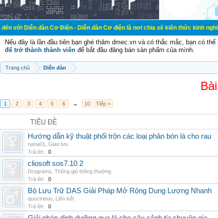
đàn Cơ Điện - Diễn đàn Cơ điện là nơi chia sẽ kiến thức kinh nghiệm trong lãn
Nếu đây là lần đầu tiên bạn ghé thăm dmec.vn và có thắc mắc, bạn có th
để trở thành thành viên
để bắt đầu đăng bán sản phẩm của mình.
Trang chủ
Diễn đàn
Bài
1
2
3
4
5
6
→
10
Tiếp >
TIÊU ĐỀ
Hướng dẫn kỹ thuật phối trộn các loại phân bón lá cho rau
nana01
,
Giao lưu
Trả lời:
0
cliosoft sos7.10 2
Drograms
,
Thông gió thông thường
Trả lời:
0
Bộ Lưu Trữ DAS Giải Pháp Mở Rộng Dung Lượng Nhanh
quoctrieuu
,
Liên kết
Trả lời:
0