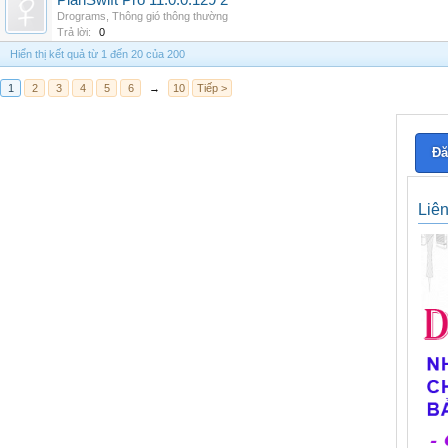
PlanSwift Pro 11.0.0.129 2
Drograms
,
Thông gió thông thường
Trả lời:
0
Hiển thị kết quả từ 1 đến 20 của 200
1
2
3
4
5
6
→
10
Tiếp >
Đă
Liê