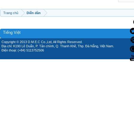
Trang chủ
Diễn đàn
Tiếng Việt
Copyright © 2013 D.M.E.C Co.,Ltd, All Rights Reserved.
Địa chỉ: K190 Lê Duẩn, P. Tân chính, Q. Thanh Khê, Thp. Đà Nẵng, Việt Nam.
Điện thoại: (+84) 5113752506