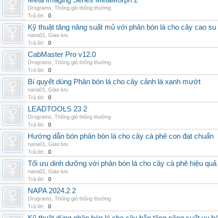
Meta Imaging Series MetaMorph 2
Drograms
,
Thông gió thông thường
Trả lời:
0
Kỹ thuật tăng năng suất mủ với phân bón lá cho cây cao su
nana01
,
Giao lưu
Trả lời:
0
CabMaster Pro v12.0
Drograms
,
Thông gió thông thường
Trả lời:
0
Bí quyết dùng Phân bón lá cho cây cảnh lá xanh mướt
nana01
,
Giao lưu
Trả lời:
0
LEADTOOLS 23 2
Drograms
,
Thông gió thông thường
Trả lời:
0
Hướng dẫn bón phân bón lá cho cây cà phê con đạt chuẩn
nana01
,
Giao lưu
Trả lời:
0
Tối ưu dinh dưỡng với phân bón lá cho cây cà phê hiệu quả
nana01
,
Giao lưu
Trả lời:
0
NAPA 2024.2 2
Drograms
,
Thông gió thông thường
Trả lời:
0