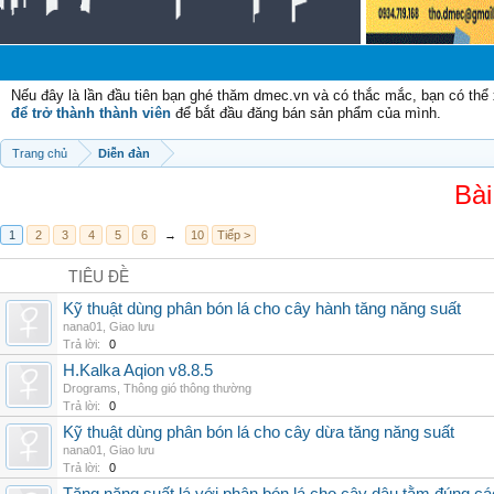
Nếu đây là lần đầu tiên bạn ghé thăm dmec.vn và có thắc mắc, bạn có th
để trở thành thành viên
để bắt đầu đăng bán sản phẩm của mình.
Trang chủ
Diễn đàn
Bài
1
2
3
4
5
6
→
10
Tiếp >
TIÊU ĐỀ
Kỹ thuật dùng phân bón lá cho cây hành tăng năng suất
nana01
,
Giao lưu
Trả lời:
0
H.Kalka Aqion v8.8.5
Drograms
,
Thông gió thông thường
Trả lời:
0
Kỹ thuật dùng phân bón lá cho cây dừa tăng năng suất
nana01
,
Giao lưu
Trả lời:
0