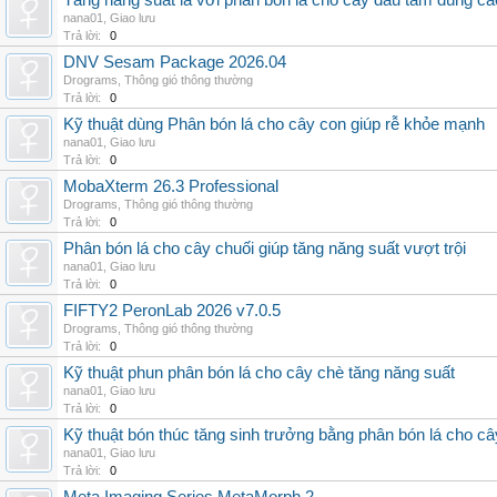
Tăng năng suất lá với phân bón lá cho cây dâu tằm đúng c
nana01
,
Giao lưu
Trả lời:
0
DNV Sesam Package 2026.04
Drograms
,
Thông gió thông thường
Trả lời:
0
Kỹ thuật dùng Phân bón lá cho cây con giúp rễ khỏe mạnh
nana01
,
Giao lưu
Trả lời:
0
MobaXterm 26.3 Professional
Drograms
,
Thông gió thông thường
Trả lời:
0
Phân bón lá cho cây chuối giúp tăng năng suất vượt trội
nana01
,
Giao lưu
Trả lời:
0
FIFTY2 PeronLab 2026 v7.0.5
Drograms
,
Thông gió thông thường
Trả lời:
0
Kỹ thuật phun phân bón lá cho cây chè tăng năng suất
nana01
,
Giao lưu
Trả lời:
0
Kỹ thuật bón thúc tăng sinh trưởng bằng phân bón lá cho c
nana01
,
Giao lưu
Trả lời:
0