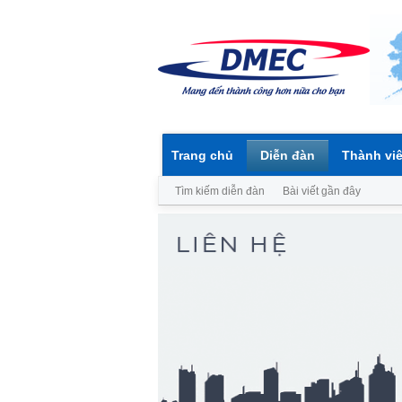
Trang chủ
Diễn đàn
Thành vi
Tìm kiếm diễn đàn
Bài viết gần đây