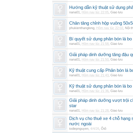
Hướng dẫn kỹ thuật sử dụng phâ
nana01
,
Hôm nay lúc 22:05
,
Giao lưu
Chân tăng chỉnh hộp vuông 50x5
phukienthanglong
,
Hôm nay lúc 22:02
,
Nội t
Bí quyết sử dụng phân bón lá bo
nana01
,
Hôm nay lúc 21:58
,
Giao lưu
Giải pháp dinh dưỡng tăng đậu q
nana01
,
Hôm nay lúc 21:50
,
Giao lưu
Kỹ thuật cung cấp Phân bón lá 
nana01
,
Hôm nay lúc 21:43
,
Giao lưu
Kỹ thuật sử dụng phân bón lá bo 
nana01
,
Hôm nay lúc 21:36
,
Giao lưu
Giải pháp dinh dưỡng vượt trội 
star
nana01
,
Hôm nay lúc 21:28
,
Giao lưu
Dịch vụ cho thuê xe 4 chỗ hạng
nước ngoài
todiepnguyen
,
4/4/26
,
Ôtô