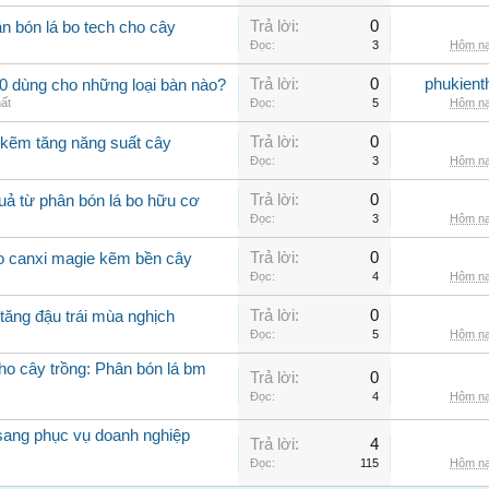
Trả lời:
0
n bón lá bo tech cho cây
Đọc:
3
Hôm na
Trả lời:
0
phukient
0 dùng cho những loại bàn nào?
hất
Đọc:
5
Hôm na
Trả lời:
0
 kẽm tăng năng suất cây
Đọc:
3
Hôm na
Trả lời:
0
uả từ phân bón lá bo hữu cơ
Đọc:
3
Hôm na
Trả lời:
0
bo canxi magie kẽm bền cây
Đọc:
4
Hôm na
Trả lời:
0
tăng đậu trái mùa nghịch
Đọc:
5
Hôm na
cho cây trồng: Phân bón lá bm
Trả lời:
0
Đọc:
4
Hôm na
 sang phục vụ doanh nghiệp
Trả lời:
4
Đọc:
115
Hôm na