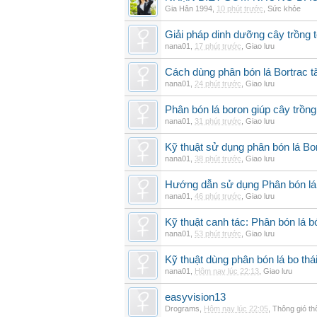
Gia Hân 1994
,
10 phút trước
,
Sức khỏe
Giải pháp dinh dưỡng cây trồng 
nana01
,
17 phút trước
,
Giao lưu
Cách dùng phân bón lá Bortrac t
nana01
,
24 phút trước
,
Giao lưu
Phân bón lá boron giúp cây trồng
nana01
,
31 phút trước
,
Giao lưu
Kỹ thuật sử dụng phân bón lá Bo
nana01
,
38 phút trước
,
Giao lưu
Hướng dẫn sử dụng Phân bón lá 
nana01
,
46 phút trước
,
Giao lưu
Kỹ thuật canh tác: Phân bón lá
nana01
,
53 phút trước
,
Giao lưu
Kỹ thuật dùng phân bón lá bo thá
nana01
,
Hôm nay lúc 22:13
,
Giao lưu
easyvision13
Drograms
,
Hôm nay lúc 22:05
,
Thông gió t