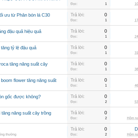
Đọc:
1
10
Trả lời:
0
tối ưu từ Phân bón lá C30
Đọc:
1
17
Trả lời:
0
ăng đậu quả hiệu quả
Đọc:
1
24
Trả lời:
0
 tăng tỷ lệ đậu quả
Đọc:
1
31
Trả lời:
0
roca tăng năng suất cây
Đọc:
1
38
Trả lời:
0
boom flower tăng năng suất
Đọc:
1
46
Trả lời:
0
 bón gốc được không?
Đọc:
2
53
Trả lời:
0
i tăng năng suất cây trồng
Đọc:
2
Hôm na
Trả lời:
0
D
hông thường
Đọc:
2
Hôm na