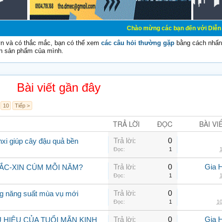
Chào mừng các bạn đến với Diễn đàn Cơ Điện - D
vn và có thắc mắc, bạn có thể xem
các câu hỏi thường gặp
bằng cách nhấn 
n sản phẩm của mình.
Bài viết gần đây
10
Tiếp >
TRẢ LỜI
ĐỌC
BÀI VI
Trả lời:
0
nxi giúp cây đậu quả bền
Đọc:
1
1
Trả lời:
0
Gia 
VẮC-XIN CÚM MỖI NĂM?
Đọc:
1
1
Trả lời:
0
ng năng suất mùa vụ mới
Đọc:
1
10
Trả lời:
0
Gia 
HIỆU CỦA TUỔI MÃN KINH