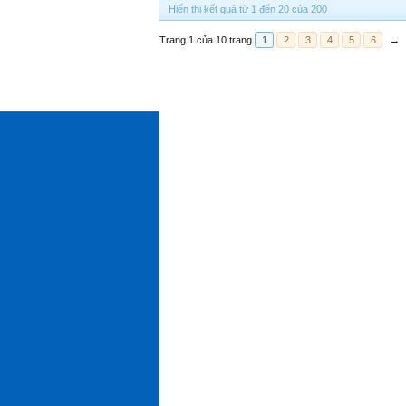
Hiển thị kết quả từ 1 đến 20 của 200
Trang 1 của 10 trang
1
2
3
4
5
6
→