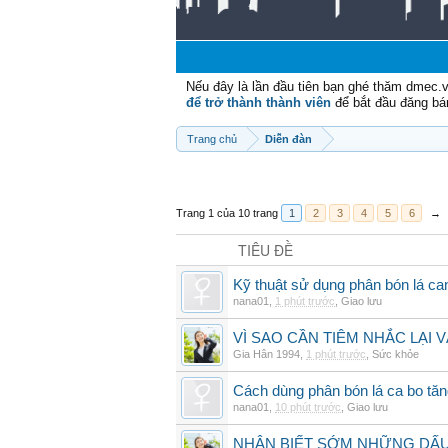
Nếu đây là lần đầu tiên bạn ghé thăm dmec.
để trở thành thành viên
để bắt đầu đăng bá
Trang chủ
Diễn đàn
Trang 1 của 10 trang
1
2
3
4
5
6
→
TIÊU ĐỀ
Kỹ thuật sử dụng phân bón lá ca
nana01
,
1 phút trước
,
Giao lưu
VÌ SAO CẦN TIÊM NHẮC LẠI 
Gia Hân 1994
,
1 phút trước
,
Sức khỏe
Cách dùng phân bón lá ca bo tă
nana01
,
10 phút trước
,
Giao lưu
NHẬN BIẾT SỚM NHỮNG DẤU 