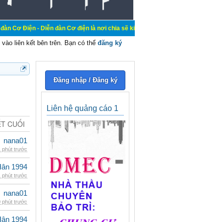
iễn đàn Cơ điện là nơi chia sẽ kiến thức kinh nghiệm trong lãnh vực cơ điện, 
vào liên kết bên trên. Bạn có thể
đăng ký
Đăng nhập / Đăng ký
Liên hệ quảng cáo 1
ẾT CUỐI
nana01
 phút trước
Hân 1994
 phút trước
nana01
 phút trước
Hân 1994