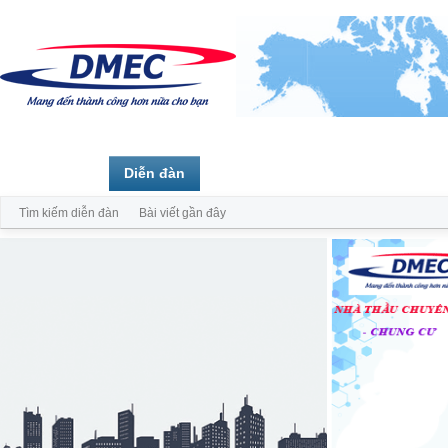
Trang chủ
Diễn đàn
Thành viên
Tìm kiếm diễn đàn
Bài viết gần đây