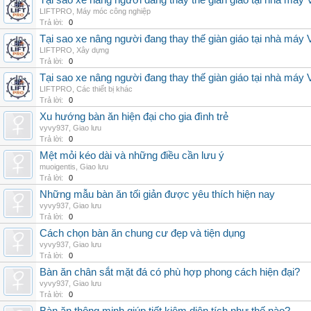
Tại sao xe nâng người đang thay thế giàn giáo tại nhà máy
LIFTPRO
,
Máy móc công nghiệp
Trả lời:
0
Tại sao xe nâng người đang thay thế giàn giáo tại nhà máy
LIFTPRO
,
Xây dựng
Trả lời:
0
Tại sao xe nâng người đang thay thế giàn giáo tại nhà máy
LIFTPRO
,
Các thiết bị khác
Trả lời:
0
Xu hướng bàn ăn hiện đại cho gia đình trẻ
vyvy937
,
Giao lưu
Trả lời:
0
Mệt mỏi kéo dài và những điều cần lưu ý
muoigentis
,
Giao lưu
Trả lời:
0
Những mẫu bàn ăn tối giản được yêu thích hiện nay
vyvy937
,
Giao lưu
Trả lời:
0
Cách chọn bàn ăn chung cư đẹp và tiện dụng
vyvy937
,
Giao lưu
Trả lời:
0
Bàn ăn chân sắt mặt đá có phù hợp phong cách hiện đại?
vyvy937
,
Giao lưu
Trả lời:
0