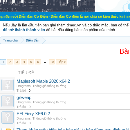
Diễn đàn Cơ Điện - Diễn đàn Cơ điện là nơi chia sẽ kiến thức kinh nghiệm tron
Nếu đây là lần đầu tiên bạn ghé thăm dmec.vn và có thắc mắc, bạn có th
để trở thành thành viên
để bắt đầu đăng bán sản phẩm của mình.
Trang chủ
Diễn đàn
Bài
1
2
3
4
5
6
→
10
Tiếp >
TIÊU ĐỀ
Maplesoft Maple 2026 x64 2
Drograms
,
Thông gió thông thường
Trả lời:
0
grlweap
Drograms
,
Thông gió thông thường
Trả lời:
0
EFI Fiery XF9.0 2
Drograms
,
Thông gió thông thường
Trả lời:
0