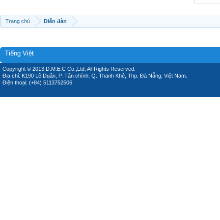
Trang chủ
Diễn đàn
Tiếng Việt
Copyright © 2013 D.M.E.C Co.,Ltd, All Rights Reserved.
Địa chỉ: K190 Lê Duẩn, P. Tân chính, Q. Thanh Khê, Thp. Đà Nẵng, Việt Nam.
Điện thoại: (+84) 5113752506