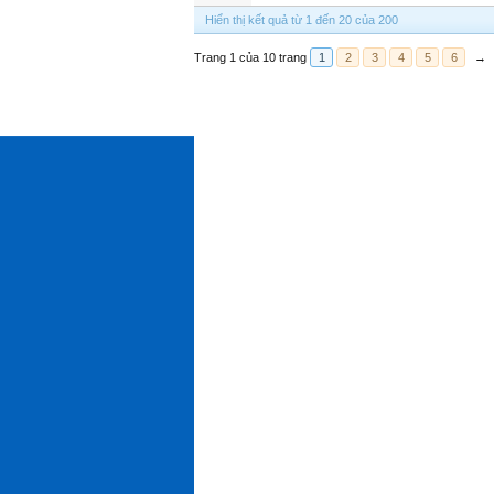
Hiển thị kết quả từ 1 đến 20 của 200
Trang 1 của 10 trang
1
2
3
4
5
6
→