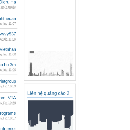
Dieru Ha
 phút trước
inhtrieuan
y lúc 11:07
vyvy937
y lúc 11:00
vietnhan
y lúc 11:00
ao ho 3m
y lúc 11:00
vietgroup
y lúc 10:59
Liên hệ quảng cáo 2
dom_VTA
y lúc 10:59
rograms
y lúc 10:57
mInterior