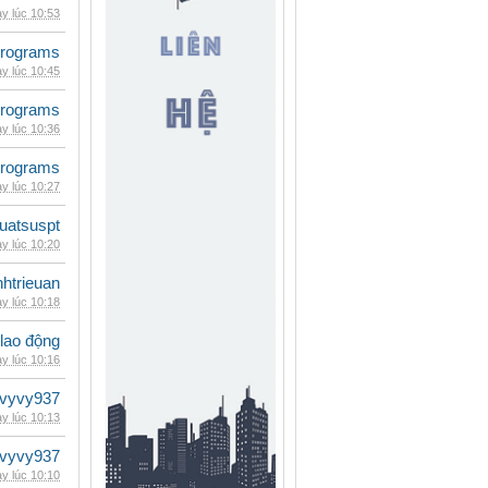
y lúc 10:53
rograms
y lúc 10:45
rograms
y lúc 10:36
rograms
y lúc 10:27
luatsuspt
y lúc 10:20
inhtrieuan
y lúc 10:18
 lao động
y lúc 10:16
vyvy937
y lúc 10:13
vyvy937
y lúc 10:10