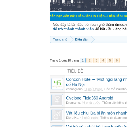
Chào mừng các bạn đến với Diễn đàn Cơ Điện - Diễn đàn Cơ điện là nơi ch
Nếu đây là lần đầu tiên bạn ghé thăm dmec.
để trở thành thành viên
để bắt đầu đăng bá
Trang chủ
Diễn đàn
Trang 1 của 10 trang
1
2
3
4
5
6
→
TIÊU ĐỀ
Concon Hotel – “Một ngôi làng nh
cổ Hà Nội
vanangroup
,
11 phút trước
,
Các thể loại khá
Cyclone Field360 Android
Drograms
,
46 phút trước
,
Thông gió thông 
Vật liệu chịu lửa bị ăn mòn nha
Dieru Ha
,
47 phút trước
,
Thông tin doanh ng
Vai trò của chất bôi trơn khuôn (s