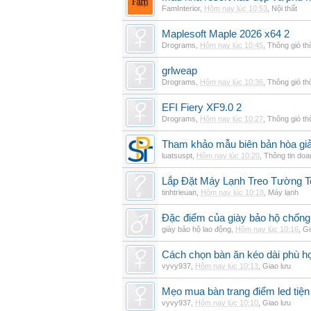
FamInterior
,
Hôm nay lúc 10:53
,
Nội thất
Maplesoft Maple 2026 x64 2
Drograms
,
Hôm nay lúc 10:45
,
Thông gió t
grlweap
Drograms
,
Hôm nay lúc 10:36
,
Thông gió t
EFI Fiery XF9.0 2
Drograms
,
Hôm nay lúc 10:27
,
Thông gió t
Tham khảo mẫu biên bản hòa giải
luatsuspt
,
Hôm nay lúc 10:20
,
Thông tin doa
Lắp Đặt Máy Lạnh Treo Tường 
tinhtrieuan
,
Hôm nay lúc 10:18
,
Máy lạnh
Đặc điểm của giày bảo hộ chốn
giày bảo hộ lao động
,
Hôm nay lúc 10:16
,
Gi
Cách chọn bàn ăn kéo dài phù h
vyvy937
,
Hôm nay lúc 10:13
,
Giao lưu
Mẹo mua bàn trang điểm led tiện
vyvy937
,
Hôm nay lúc 10:10
,
Giao lưu