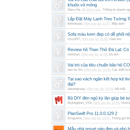
khuôn vỏ mỏng
Dieru Ha
,
49 phút trước
,
Thông tin doanh ng
Lắp Đặt Máy Lạnh Treo Tường 
tinhtrieuan
,
Hôm nay lúc 11:07
,
Máy lạnh
Sofa màu kem đẹp có dễ phối nội
vyvy937
,
Hôm nay lúc 11:00
,
Giao lưu
Review hồ Than Thở Đà Lạt: Có 
vietnhan
,
Hôm nay lúc 11:00
,
Du lịch
Vai trò của tiêu chuẩn bảo hộ CO
bao ho 3m
,
Hôm nay lúc 11:00
,
Các thiết bị 
Tại sao vách ngăn kết hợp kệ tivi
đại?
daivietgroup
,
Hôm nay lúc 10:59
,
Nội thất
Bộ DIY đèn ngủ kỳ lân giúp bé tự
Mykingdom_VTA
,
Hôm nay lúc 10:59
,
Hướng
PlanSwift Pro 11.0.0.129 2
Drograms
,
Hôm nay lúc 10:57
,
Thông gió t
Mẫu nhà resort nào đẹp và phù 