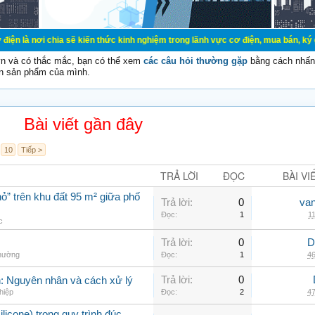
ia sẽ kiến thức kinh nghiệm trong lãnh vực cơ điện, mua bán, ký gửi, cho thuê 
vn và có thắc mắc, bạn có thể xem
các câu hỏi thường gặp
bằng cách nhấn 
n sản phẩm của mình.
Bài viết gần đây
10
Tiếp >
TRẢ LỜI
ĐỌC
BÀI VI
ỏ” trên khu đất 95 m² giữa phố
Trả lời:
0
va
Đọc:
1
11
c
Trả lời:
0
D
thường
Đọc:
1
46
Trả lời:
0
nh: Nguyên nhân và cách xử lý
hiệp
Đọc:
2
47
ilicone) trong quy trình đúc