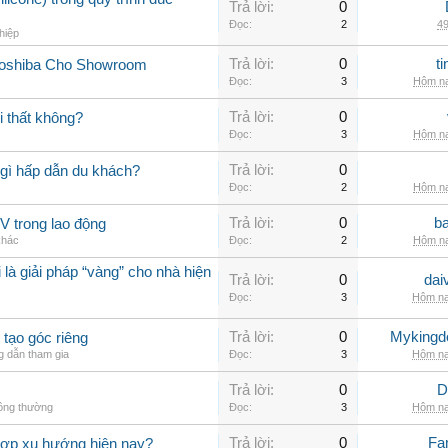
Trả lời:
0
Đọc:
2
49
hiệp
Trả lời:
0
t
Toshiba Cho Showroom
Đọc:
3
Hôm na
Trả lời:
0
 thất không?
Đọc:
3
Hôm na
Trả lời:
0
gì hấp dẫn du khách?
Đọc:
2
Hôm na
Trả lời:
0
b
V trong lao động
khác
Đọc:
2
Hôm na
 là giải pháp “vàng” cho nhà hiện
Trả lời:
0
dai
Đọc:
3
Hôm na
Trả lời:
0
Myking
 tạo góc riêng
 dẫn tham gia
Đọc:
3
Hôm na
Trả lời:
0
D
hông thường
Đọc:
3
Hôm na
Trả lời:
0
Fa
hợp xu hướng hiện nay?