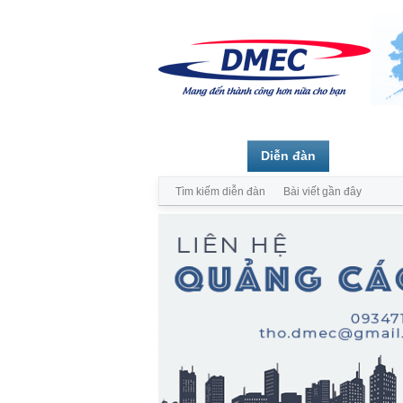
Trang chủ
Diễn đàn
Thành vi
Tìm kiếm diễn đàn
Bài viết gần đây