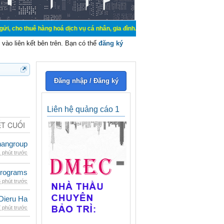
hàng hoá dịch vụ cá nhân, gia đình. Mua bán, ký gửi, cho thuê thiết bị hệ thố
vào liên kết bên trên. Bạn có thể
đăng ký
Đăng nhập / Đăng ký
Liên hệ quảng cáo 1
ẾT CUỐI
nangroup
 phút trước
rograms
 phút trước
Dieru Ha
 phút trước