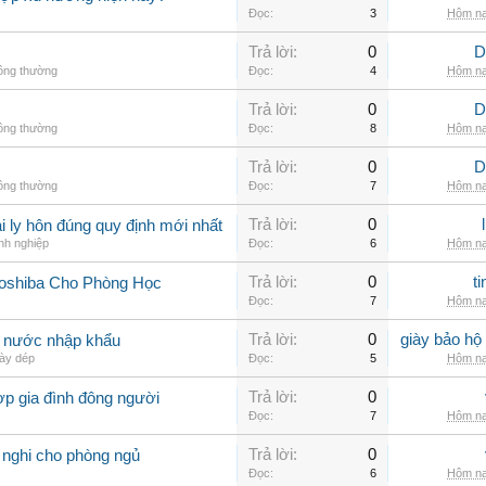
Đọc:
3
Hôm na
Trả lời:
0
D
hông thường
Đọc:
4
Hôm na
Trả lời:
0
D
hông thường
Đọc:
8
Hôm na
Trả lời:
0
D
hông thường
Đọc:
7
Hôm na
Trả lời:
0
 ly hôn đúng quy định mới nhất
nh nghiệp
Đọc:
6
Hôm na
Trả lời:
0
t
Toshiba Cho Phòng Học
Đọc:
7
Hôm na
Trả lời:
0
giày bảo hộ
g nước nhập khẩu
ày dép
Đọc:
5
Hôm na
Trả lời:
0
ợp gia đình đông người
Đọc:
7
Hôm na
Trả lời:
0
 nghi cho phòng ngủ
Đọc:
6
Hôm na