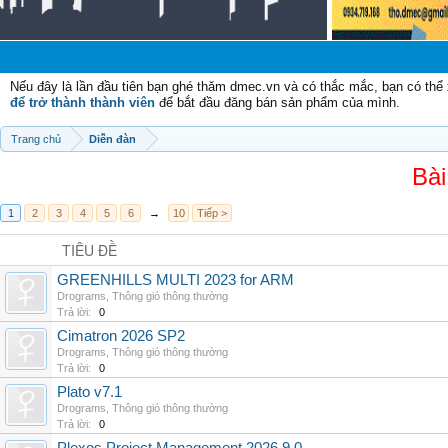
Nếu đây là lần đầu tiên bạn ghé thăm dmec.vn và có thắc mắc, bạn có th
để trở thành thành viên
để bắt đầu đăng bán sản phẩm của mình.
Trang chủ
Diễn đàn
Bài
1
2
3
4
5
6
→
10
Tiếp >
TIÊU ĐỀ
GREENHILLS MULTI 2023 for ARM
Drograms
,
Thông gió thông thường
Trả lời:
0
Cimatron 2026 SP2
Drograms
,
Thông gió thông thường
Trả lời:
0
Plato v7.1
Drograms
,
Thông gió thông thường
Trả lời:
0