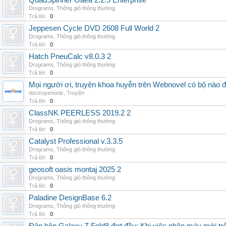
QuadSpinner Gaea 2.2.9 Enterprise
Drograms
,
Thông gió thông thường
Trả lời:
0
Jeppesen Cycle DVD 2608 Full World 2
Drograms
,
Thông gió thông thường
Trả lời:
0
Hatch PneuCalc v8.0.3 2
Drograms
,
Thông gió thông thường
Trả lời:
0
Mọi người ơi, truyện khoa huyễn trên Webnovel có bộ nào
doctruyenonlz
,
Truyện
Trả lời:
0
ClassNK PEERLESS 2019.2 2
Drograms
,
Thông gió thông thường
Trả lời:
0
Catalyst Professional v.3.3.5
Drograms
,
Thông gió thông thường
Trả lời:
0
geosoft oasis montaj 2025 2
Drograms
,
Thông gió thông thường
Trả lời:
0
Paladine DesignBase 6.2
Drograms
,
Thông gió thông thường
Trả lời:
0