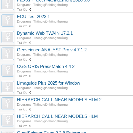
Plexos Project Management 2026 9.0
Drograms
,
Thông gió thông thường
Trả lời:
0
ECU Test 2023.1
Drograms
,
Thông gió thông thường
Trả lời:
0
Dynamic Web TWAIN 17.2.1
Drograms
,
Thông gió thông thường
Trả lời:
0
Geoscience ANALYST Pro v.4.7.1 2
Drograms
,
Thông gió thông thường
Trả lời:
0
CGS ORIS PressMatch 4.4 2
Drograms
,
Thông gió thông thường
Trả lời:
0
Limaguide Plus 2025 for Window
Drograms
,
Thông gió thông thường
Trả lời:
0
HIERARCHICAL LINEAR MODELS HLM 2
Drograms
,
Thông gió thông thường
Trả lời:
0
HIERARCHICAL LINEAR MODELS HLM
Drograms
,
Thông gió thông thường
Trả lời:
0