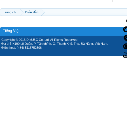
Trang chủ
Diễn đàn
Tiếng Việt
Copyright © 2013 D.M.E.C Co.,Ltd, All Rights Reserved.
Địa chỉ: K190 Lê Duẩn, P. Tân chính, Q. Thanh Khê, Thp. Đà Nẵng, Việt Nam.
Điện thoại: (+84) 5113752506