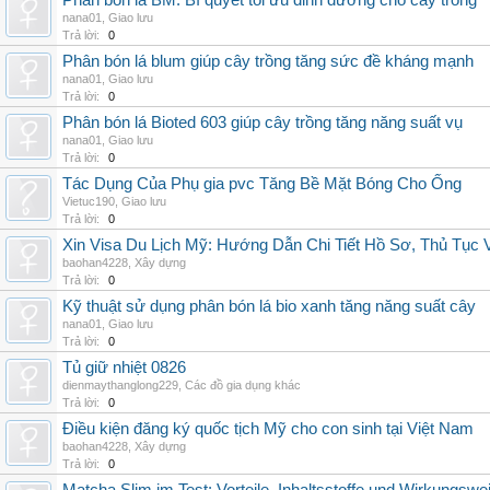
Phân bón lá BM: Bí quyết tối ưu dinh dưỡng cho cây trồng
nana01
,
Giao lưu
Trả lời:
0
Phân bón lá blum giúp cây trồng tăng sức đề kháng mạnh
nana01
,
Giao lưu
Trả lời:
0
Phân bón lá Bioted 603 giúp cây trồng tăng năng suất vụ
nana01
,
Giao lưu
Trả lời:
0
Tác Dụng Của Phụ gia pvc Tăng Bề Mặt Bóng Cho Ống
Vietuc190
,
Giao lưu
Trả lời:
0
Xin Visa Du Lịch Mỹ: Hướng Dẫn Chi Tiết Hồ Sơ, Thủ Tục
baohan4228
,
Xây dựng
Trả lời:
0
Kỹ thuật sử dụng phân bón lá bio xanh tăng năng suất cây
nana01
,
Giao lưu
Trả lời:
0
Tủ giữ nhiệt 0826
dienmaythanglong229
,
Các đồ gia dụng khác
Trả lời:
0
Điều kiện đăng ký quốc tịch Mỹ cho con sinh tại Việt Nam
baohan4228
,
Xây dựng
Trả lời:
0