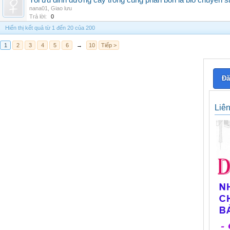
Tối ưu dinh dưỡng cây trồng cùng phân bón lá bio chuyên s
nana01
,
Giao lưu
Trả lời:
0
Hiển thị kết quả từ 1 đến 20 của 200
1
2
3
4
5
6
→
10
Tiếp >
Đă
Liê