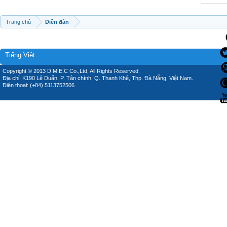
Trang chủ
Diễn đàn
Tiếng Việt
Copyright © 2013 D.M.E.C Co.,Ltd, All Rights Reserved.
Địa chỉ: K190 Lê Duẩn, P. Tân chính, Q. Thanh Khê, Thp. Đà Nẵng, Việt Nam.
Điện thoại: (+84) 5113752506