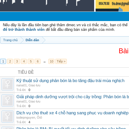
Ch
Nếu đây là lần đầu tiên bạn ghé thăm dmec.vn và có thắc mắc, bạn có th
để trở thành thành viên
để bắt đầu đăng bán sản phẩm của mình.
Trang chủ
Diễn đàn
Bài
1
2
3
4
5
6
→
10
Tiếp >
TIÊU ĐỀ
Kỹ thuật sử dụng phân bón lá bo tăng đậu trái mùa nghịch
nana01
,
Giao lưu
Trả lời:
0
Giải pháp dinh dưỡng vượt trội cho cây trồng: Phân bón lá 
nana01
,
Giao lưu
Trả lời:
0
Dịch vụ cho thuê xe 4 chỗ hạng sang phục vụ doanh nghiệ
todiepnguyen
,
Ôtô
Trả lời:
4