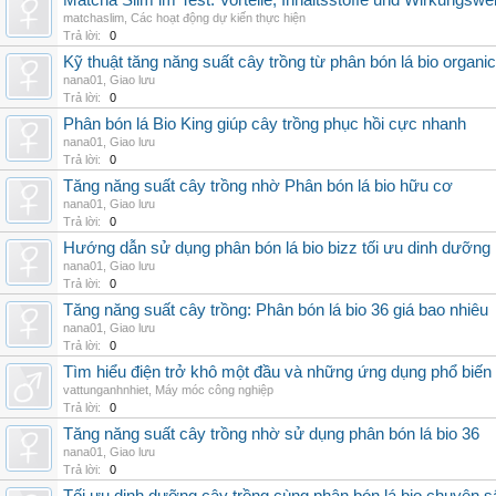
Matcha Slim im Test: Vorteile, Inhaltsstoffe und Wirkungswe
matchaslim
,
Các hoạt động dự kiến thực hiện
Trả lời:
0
Kỹ thuật tăng năng suất cây trồng từ phân bón lá bio organic
nana01
,
Giao lưu
Trả lời:
0
Phân bón lá Bio King giúp cây trồng phục hồi cực nhanh
nana01
,
Giao lưu
Trả lời:
0
Tăng năng suất cây trồng nhờ Phân bón lá bio hữu cơ
nana01
,
Giao lưu
Trả lời:
0
Hướng dẫn sử dụng phân bón lá bio bizz tối ưu dinh dưỡng
nana01
,
Giao lưu
Trả lời:
0
Tăng năng suất cây trồng: Phân bón lá bio 36 giá bao nhiêu
nana01
,
Giao lưu
Trả lời:
0
Tìm hiểu điện trở khô một đầu và những ứng dụng phổ biến 
vattunganhnhiet
,
Máy móc công nghiệp
Trả lời:
0
Tăng năng suất cây trồng nhờ sử dụng phân bón lá bio 36
nana01
,
Giao lưu
Trả lời:
0