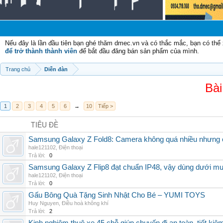
Nếu đây là lần đầu tiên bạn ghé thăm dmec.vn và có thắc mắc, bạn có th
để trở thành thành viên
để bắt đầu đăng bán sản phẩm của mình.
Trang chủ
Diễn đàn
Bài
1
2
3
4
5
6
→
10
Tiếp >
TIÊU ĐỀ
Samsung Galaxy Z Fold8: Camera không quá nhiều nhưng 
hale121102
,
Điện thoại
Trả lời:
0
Samsung Galaxy Z Flip8 đạt chuẩn IP48, vậy dùng dưới m
hale121102
,
Điện thoại
Trả lời:
0
Gấu Bông Quà Tặng Sinh Nhật Cho Bé – YUMI TOYS
Huy Nguyen
,
Điều hoà không khí
Trả lời:
2