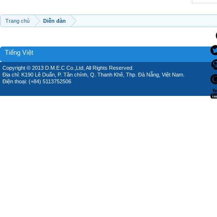
Trang chủ
Diễn đàn
Tiếng Việt
Copyright © 2013 D.M.E.C Co.,Ltd, All Rights Reserved.
Địa chỉ: K190 Lê Duẩn, P. Tân chính, Q. Thanh Khê, Thp. Đà Nẵng, Việt Nam.
Điện thoại: (+84) 5113752506