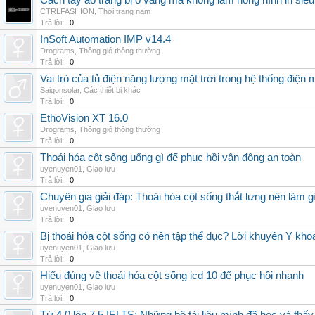
Cách tẩy áo trắng bị ố vàng mà không làm hỏng hình in siêu
CTRLFASHION
,
Thời trang nam
Trả lời:
0
InSoft Automation IMP v14.4
Drograms
,
Thông gió thông thường
Trả lời:
0
Vai trò của tủ điện năng lượng mặt trời trong hệ thống điện m
Saigonsolar
,
Các thiết bị khác
Trả lời:
0
EthoVision XT 16.0
Drograms
,
Thông gió thông thường
Trả lời:
0
Thoái hóa cột sống uống gì để phục hồi vận động an toàn
uyenuyen01
,
Giao lưu
Trả lời:
0
Chuyên gia giải đáp: Thoái hóa cột sống thắt lưng nên làm g
uyenuyen01
,
Giao lưu
Trả lời:
0
Bị thoái hóa cột sống có nên tập thể dục? Lời khuyên Y kho
uyenuyen01
,
Giao lưu
Trả lời:
0
Hiểu đúng về thoái hóa cột sống icd 10 để phục hồi nhanh
uyenuyen01
,
Giao lưu
Trả lời:
0