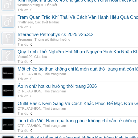
Kinh nghiệm thuê xe 45 chỗ giúp chuyến đi an toàn, tiết kiệ
wifimmarketing01
,
Liên kết
Trả lời:
0
Trạm Quan Trắc Khí Thải Và Cách Vận Hành Hiệu Quả Ch
nhattinseo
,
Các thiết bị khác
Trả lời:
0
Interactive Petrophysics 2025 v25.3.2
Drograms
,
Thông gió thông thường
Trả lời:
0
Quy Trình Thử Nghiệm Hạt Nhựa Nguyên Sinh Khi Nhập K
Vietuc190
,
Giao lưu
Trả lời:
0
Một chiếc áo thun không chỉ là món quà thời trang mà còn 
CTRLFASHION
,
Thời trang nam
Trả lời:
0
Áo in chữ hot xu hướng thời trang 2026
CTRLFASHION
,
Thời trang nam
Trả lời:
0
Outfit Basic Kém Sang Và Cách Khắc Phục Để Mặc Đơn 
CTRLFASHION
,
Thời trang nam
Trả lời:
0
Tinh thần Việt Nam qua trang phục không chỉ nằm ở những 
CTRLFASHION
,
Thời trang nam
Trả lời:
0