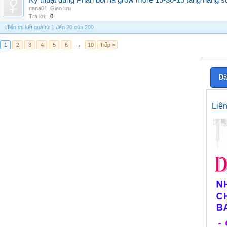
Kỹ thuật dùng Phân bón lá grow more 15-30-15 tăng năng s
nana01
,
Giao lưu
Trả lời:
0
Hiển thị kết quả từ 1 đến 20 của 200
1
2
3
4
5
6
→
10
Tiếp >
Đă
Liê