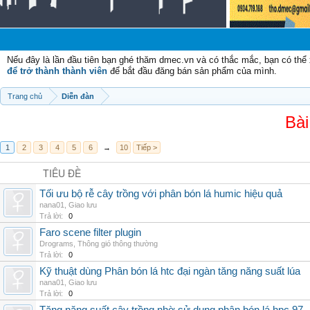
Nếu đây là lần đầu tiên bạn ghé thăm dmec.vn và có thắc mắc, bạn có th
để trở thành thành viên
để bắt đầu đăng bán sản phẩm của mình.
Trang chủ
Diễn đàn
Bài
1
2
3
4
5
6
→
10
Tiếp >
TIÊU ĐỀ
Tối ưu bộ rễ cây trồng với phân bón lá humic hiệu quả
nana01
,
Giao lưu
Trả lời:
0
Faro scene filter plugin
Drograms
,
Thông gió thông thường
Trả lời:
0
Kỹ thuật dùng Phân bón lá htc đại ngàn tăng năng suất lúa
nana01
,
Giao lưu
Trả lời:
0