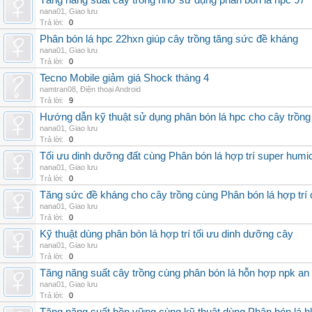
Tăng năng suất cây trồng nhờ sử dụng phân bón lá hpc 97
nana01
,
Giao lưu
Trả lời:
0
Phân bón lá hpc 22hxn giúp cây trồng tăng sức đề kháng
nana01
,
Giao lưu
Trả lời:
0
Tecno Mobile giảm giá Shock tháng 4
namtran08
,
Điện thoại Android
Trả lời:
9
Hướng dẫn kỹ thuật sử dụng phân bón lá hpc cho cây trồng
nana01
,
Giao lưu
Trả lời:
0
Tối ưu dinh dưỡng đất cùng Phân bón lá hợp trí super humi
nana01
,
Giao lưu
Trả lời:
0
Tăng sức đề kháng cho cây trồng cùng Phân bón lá hợp trí 
nana01
,
Giao lưu
Trả lời:
0
Kỹ thuật dùng phân bón lá hợp trí tối ưu dinh dưỡng cây
nana01
,
Giao lưu
Trả lời:
0
Tăng năng suất cây trồng cùng phân bón lá hỗn hợp npk an
nana01
,
Giao lưu
Trả lời:
0