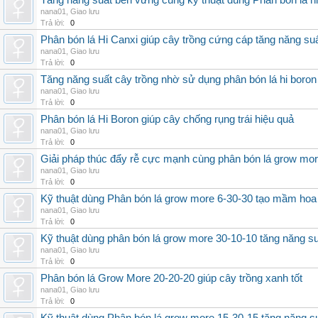
Tăng năng suất bền vững cùng kỹ thuật dùng Phân bón lá h
nana01
,
Giao lưu
Trả lời:
0
Phân bón lá Hi Canxi giúp cây trồng cứng cáp tăng năng su
nana01
,
Giao lưu
Trả lời:
0
Tăng năng suất cây trồng nhờ sử dụng phân bón lá hi boron
nana01
,
Giao lưu
Trả lời:
0
Phân bón lá Hi Boron giúp cây chống rụng trái hiệu quả
nana01
,
Giao lưu
Trả lời:
0
Giải pháp thúc đẩy rễ cực mạnh cùng phân bón lá grow mo
nana01
,
Giao lưu
Trả lời:
0
Kỹ thuật dùng Phân bón lá grow more 6-30-30 tạo mầm hoa
nana01
,
Giao lưu
Trả lời:
0
Kỹ thuật dùng phân bón lá grow more 30-10-10 tăng năng s
nana01
,
Giao lưu
Trả lời:
0
Phân bón lá Grow More 20-20-20 giúp cây trồng xanh tốt
nana01
,
Giao lưu
Trả lời:
0