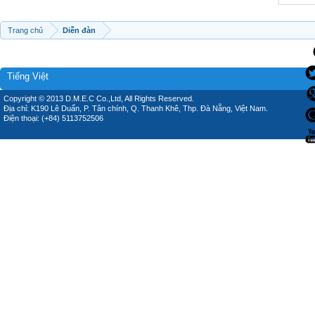
Trang chủ
Diễn đàn
Tiếng Việt
Copyright © 2013 D.M.E.C Co.,Ltd, All Rights Reserved.
Địa chỉ: K190 Lê Duẩn, P. Tân chính, Q. Thanh Khê, Thp. Đà Nẵng, Việt Nam.
Điện thoại: (+84) 5113752506