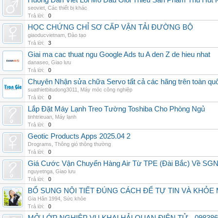
Huong Dan Viet Loi Mo Dau Gioi Thieu San Pham Thu Hut
seoviet
,
Các thiết bị khác
Trả lời:
0
HỌC CHỨNG CHỈ SƠ CẤP VẬN TẢI ĐƯỜNG BỘ
giaoducvietnam
,
Đào tạo
Trả lời:
3
Giai ma cac thuat ngu Google Ads tu A den Z de hieu nhat
danaseo
,
Giao lưu
Trả lời:
0
Chuyên Nhận sửa chữa Servo tất cả các hãng trên toàn quốc,
suathietbitudong3011
,
Máy móc công nghiệp
Trả lời:
0
Lắp Đặt Máy Lạnh Treo Tường Toshiba Cho Phòng Ngủ
tinhtrieuan
,
Máy lạnh
Trả lời:
0
Geotic Products Apps 2025.04 2
Drograms
,
Thông gió thông thường
Trả lời:
0
Giá Cước Vận Chuyển Hàng Air Từ TPE (Đài Bắc) Về SG
nguyetnga
,
Giao lưu
Trả lời:
0
BỔ SUNG NỘI TIẾT ĐÚNG CÁCH ĐỂ TỰ TIN VÀ KHỎE 
Gia Hân 1994
,
Sức khỏe
Trả lời:
0