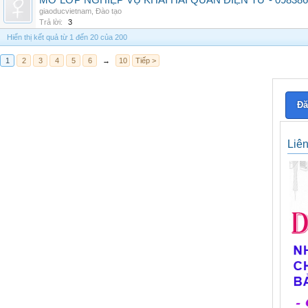
MỞ LỚP NGHIỆP VỤ KHAI HẢI QUAN ĐIỆN TỬ - 098386
giaoducvietnam
,
Đào tạo
Trả lời:
3
Hiển thị kết quả từ 1 đến 20 của 200
1
2
3
4
5
6
→
10
Tiếp >
Đă
Liê