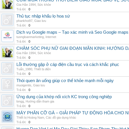
CÚM MÙA TRONG THỜI ĐIỂM GIAO MÙA: BẢO VỆ S
Gia Hân 1994
,
Sức khỏe
Trả lời:
0
Thủ tục nhập khẩu lọ hoa sứ
phankhoi97
,
Giao lưu
Trả lời:
0
Dịch vụ Google maps – Tạo xác minh và Seo Google maps
tuongloanmarketing
,
Internet
Trả lời:
0
CHĂM SÓC PHỤ NỮ GIAI ĐOẠN MÃN KINH: HƯỚNG 
Gia Hân 1994
,
Sức khỏe
Trả lời:
0
Lỗi thường gặp ở cáp điện cầu trục và cách khắc phục
Tuấn_1980
,
Thiết bị điện
Trả lời:
0
Thói quen ăn uống giúp cơ thể khỏe mạnh mỗi ngày
muoigentis
,
Giao lưu
Trả lời:
0
Ứng dụng của khớp nối xích KC trong công nghiệp
longg
,
Hướng dẫn tham gia
Trả lời:
0
MÁY PHÂN CỠ GÀ – GIẢI PHÁP TỰ ĐỘNG HÓA CHO N
Thiết bị Hoàng Nam
,
Các đồ gia dụng khác
Trả lời:
0