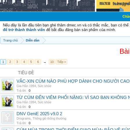
Chào mừng các bạ
Nếu đây là lần đầu tiên bạn ghé thăm dmec.vn và có thắc mắc, bạn có th
để trở thành thành viên
để bắt đầu đăng bán sản phẩm của mình.
Trang chủ
Diễn đàn
Bài
1
2
3
4
5
6
→
10
Tiếp >
TIÊU ĐỀ
VẮC-XIN CÚM NÀO PHÙ HỢP DÀNH CHO NGƯỜI CAO
Gia Hân 1994
,
Sức khỏe
Trả lời:
0
TỪ CÚM ĐẾN VIÊM PHỔI NẶNG: VÌ SAO BẠN KHÔNG
Gia Hân 1994
,
Sức khỏe
Trả lời:
0
DNV GeniE 2025 v9.0 2
Drograms
,
Thông gió thông thường
Trả lời:
0