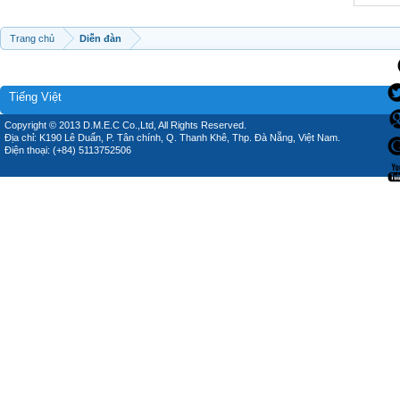
Trang chủ
Diễn đàn
Tiếng Việt
Copyright © 2013 D.M.E.C Co.,Ltd, All Rights Reserved.
Địa chỉ: K190 Lê Duẩn, P. Tân chính, Q. Thanh Khê, Thp. Đà Nẵng, Việt Nam.
Điện thoại: (+84) 5113752506