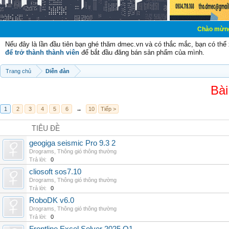
Chào mừng các bạn đến 
Nếu đây là lần đầu tiên bạn ghé thăm dmec.vn và có thắc mắc, bạn có th
để trở thành thành viên
để bắt đầu đăng bán sản phẩm của mình.
Trang chủ
Diễn đàn
Bài
1
2
3
4
5
6
→
10
Tiếp >
TIÊU ĐỀ
geogiga seismic Pro 9.3 2
Drograms
,
Thông gió thông thường
Trả lời:
0
cliosoft sos7.10
Drograms
,
Thông gió thông thường
Trả lời:
0
RoboDK v6.0
Drograms
,
Thông gió thông thường
Trả lời:
0