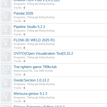
Drillsoft HDX Plus v.1.0.1.113
Drograms
,
Thông gió thông thường
Trả lời:
0
Pandat 2026
Drograms
,
Thông gió thông thường
Trả lời:
0
Pipeline Studio 5.2 2
Drograms
,
Thông gió thông thường
Trả lời:
0
FLOW-3D WELD 2025 R1
Drograms
,
Thông gió thông thường
Trả lời:
0
OVITO(Open Visualization Tool)3.15.2
Drograms
,
Thông gió thông thường
Trả lời:
0
Trai nghiem game 789kclub
phuockhoa2702
,
Các thiết bị khác
Trả lời:
0
GeoticSection 1.0.13 2
Drograms
,
Thông gió thông thường
Trả lời:
0
Mensura genius 9.1 2
Drograms
,
Thông gió thông thường
Trả lời:
0