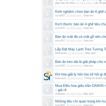
giày bảo hộ ziben
,
21 phút trước
,
Các đồ gi
Kinh nghiệm chọn bàn ăn 6 ghế 
vyvy937
,
23 phút trước
,
Giao lưu
Kích thước bàn ăn 4 ghế tiêu ch
vyvy937
,
26 phút trước
,
Giao lưu
Bàn ăn mặt đá và mặt gỗ nên chọ
vyvy937
,
30 phút trước
,
Giao lưu
Lắp Đặt Máy Lạnh Treo Tường T
tinhtrieuan
,
32 phút trước
,
Máy lạnh
Bàn ăn kéo dài là giải pháp cho 
vyvy937
,
33 phút trước
,
Giao lưu
Khi hòa giải ly hôn tòa sẽ hỏi gì
luatsuspt
,
33 phút trước
,
Thông tin doanh ng
Mua Điều hòa giấu trần DAIKIN nố
– giá rẻ
vinhphat
,
34 phút trước
,
Máy lạnh
Những tiêu chí quan trọng khi mu
vyvy937
,
43 phút trước
,
Giao lưu