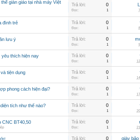
thế giàn giáo tại nhà máy Việt
Trả lời:
0
Đọc:
1
7
Trả lời:
0
 đình trẻ
Đọc:
1
8
Trả lời:
0
mu
ần lưu ý
Đọc:
1
9
Trả lời:
0
yêu thích hiện nay
Đọc:
1
12
Trả lời:
0
và tiện dụng
Đọc:
1
14
Trả lời:
0
hợp phong cách hiện đại?
Đọc:
1
17
Trả lời:
0
 diện tích như thế nào?
Đọc:
1
20
Trả lời:
0
ao CNC BT40,50
iệp
Đọc:
1
21
Trả lời:
0
giày bảo
ước