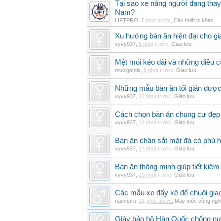
Tại sao xe nâng người đang thay 
Nam?
LIFTPRO
,
7 phút trước
,
Các thiết bị khác
Xu hướng bàn ăn hiện đại cho gia
vyvy937
,
8 phút trước
,
Giao lưu
Mệt mỏi kéo dài và những điều c
muoigentis
,
9 phút trước
,
Giao lưu
Những mẫu bàn ăn tối giản được 
vyvy937
,
12 phút trước
,
Giao lưu
Cách chọn bàn ăn chung cư đẹp 
vyvy937
,
14 phút trước
,
Giao lưu
Bàn ăn chân sắt mặt đá có phù 
vyvy937
,
17 phút trước
,
Giao lưu
Bàn ăn thông minh giúp tiết kiệm
vyvy937
,
20 phút trước
,
Giao lưu
Các mẫu xe đẩy kệ để chuôi gi
namnpro
,
21 phút trước
,
Máy móc công ngh
Giày bảo hộ Hàn Quốc chống n