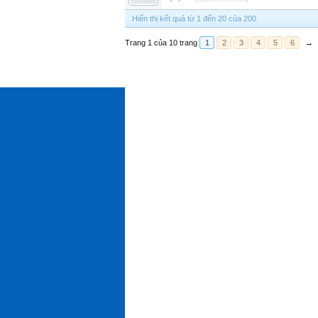
Hiển thị kết quả từ 1 đến 20 của 200
Trang 1 của 10 trang
1
2
3
4
5
6
→