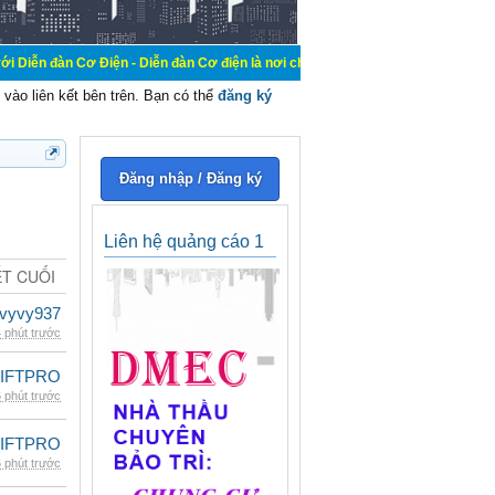
Điện - Diễn đàn Cơ điện là nơi chia sẽ kiến thức kinh nghiệm trong lãnh vực c
vào liên kết bên trên. Bạn có thể
đăng ký
Đăng nhập / Đăng ký
Liên hệ quảng cáo 1
ẾT CUỐI
vyvy937
 phút trước
LIFTPRO
 phút trước
LIFTPRO
 phút trước