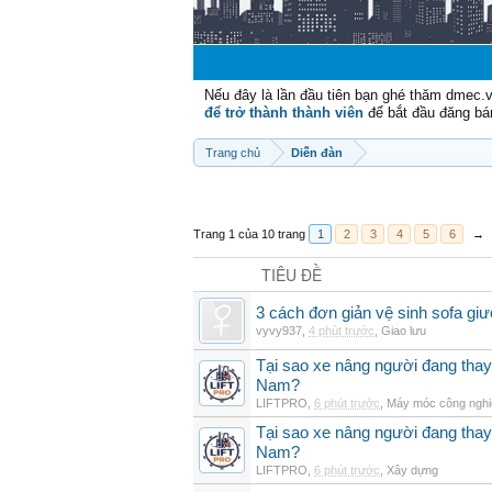
Nếu đây là lần đầu tiên bạn ghé thăm dmec.
để trở thành thành viên
để bắt đầu đăng bá
Trang chủ
Diễn đàn
Trang 1 của 10 trang
1
2
3
4
5
6
→
TIÊU ĐỀ
3 cách đơn giản vệ sinh sofa giư
vyvy937
,
4 phút trước
,
Giao lưu
Tại sao xe nâng người đang thay 
Nam?
LIFTPRO
,
6 phút trước
,
Máy móc công nghi
Tại sao xe nâng người đang thay 
Nam?
LIFTPRO
,
6 phút trước
,
Xây dựng