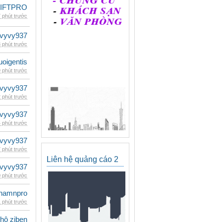
LIFTPRO
 phút trước
vyvy937
 phút trước
oigentis
 phút trước
vyvy937
 phút trước
vyvy937
 phút trước
vyvy937
 phút trước
Liên hệ quảng cáo 2
vyvy937
 phút trước
namnpro
 phút trước
 hộ ziben