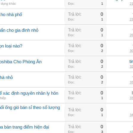
a dụng khác
Đọc:
1
21
Trả lời:
0
cho nhà phố
Đọc:
1
23
Trả lời:
0
uẩn cho gia đình nhỏ
Đọc:
1
26
Trả lời:
0
n loại nào?
Đọc:
2
30
Trả lời:
0
t
oshiba Cho Phòng Ăn
Đọc:
2
32
Trả lời:
0
nhà nhỏ
Đọc:
2
33
Trả lời:
0
 để xác định nguyên nhân ly hôn
hiệp
Đọc:
1
33
i ống gió bán sỉ theo số lượng
Trả lời:
0
Đọc:
1
34
Trả lời:
0
a bàn trang điểm hiện đại
Đọc:
3
43