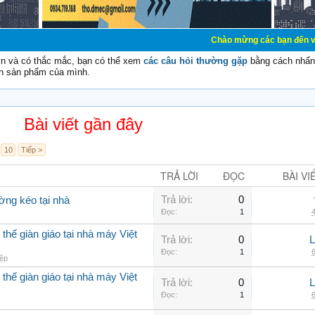
Chào mừng các bạn đến với Diễn đàn Cơ 
vn và có thắc mắc, bạn có thể xem
các câu hỏi thường gặp
bằng cách nhấn 
n sản phẩm của mình.
Bài viết gần đây
10
Tiếp >
TRẢ LỜI
ĐỌC
BÀI VI
Trả lời:
0
ờng kéo tại nhà
Đọc:
1
4
thế giàn giáo tại nhà máy Việt
Trả lời:
0
Đọc:
1
6
ệp
thế giàn giáo tại nhà máy Việt
Trả lời:
0
Đọc:
1
6