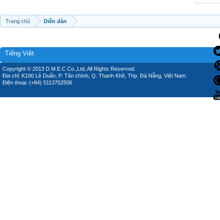
Trang chủ
Diễn đàn
Tiếng Việt
Copyright © 2013 D.M.E.C Co.,Ltd, All Rights Reserved.
Địa chỉ: K190 Lê Duẩn, P. Tân chính, Q. Thanh Khê, Thp. Đà Nẵng, Việt Nam.
Điện thoại: (+84) 5113752506