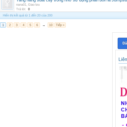
Tăng năng suất cây trồng nhờ sử dụng phân bón lá Jumpsta
nana01
,
Giao lưu
Trả lời:
0
Hiển thị kết quả từ 1 đến 20 của 200
1
2
3
4
5
6
→
10
Tiếp >
Đă
Liê