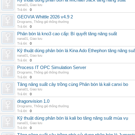
Kỹ thuật dùng phân bón lá Michael Jack tăng năng suất
nana01
,
Giao lưu
Trả lời:
0
GEOVIA Whittle 2026 v4.9 2
Drograms
,
Thông gió thông thường
Trả lời:
0
Phân bón lá kno3 cao cấp: Bí quyết tăng năng suất
nana01
,
Giao lưu
Trả lời:
0
Kỹ thuật dùng phân bón lá Kina Ado Ethephon tăng năng suấ
nana01
,
Giao lưu
Trả lời:
0
Process IT OPC Simulation Server
Drograms
,
Thông gió thông thường
Trả lời:
0
Tăng năng suất cây trồng cùng Phân bón lá kali canxi bo
nana01
,
Giao lưu
Trả lời:
0
dragonvision 1.0
Drograms
,
Thông gió thông thường
Trả lời:
0
Kỹ thuật dùng phân bón lá kali bo tăng năng suất mùa vụ
nana01
,
Giao lưu
Trả lời:
0