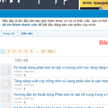
Nếu đây là lần đầu tiên bạn ghé thăm dmec.vn và có thắc mắc, bạn có th
để trở thành thành viên
để bắt đầu đăng bán sản phẩm của mình.
Trang chủ
Diễn đàn
Bài
1
2
3
4
5
6
→
10
Tiếp >
TIÊU ĐỀ
Kỹ thuật dùng phân bón lá npk vi lượng sinh học tăng năng 
nana01
,
Giao lưu
Trả lời:
0
Tăng năng suất cây trồng nhờ sử dụng phân bón lá npk hợp 
nana01
,
Giao lưu
Trả lời:
0
Hướng dẫn kỹ thuật dùng Phân bón lá npk bổ sung trung vi
nana01
,
Giao lưu
Trả lời:
0