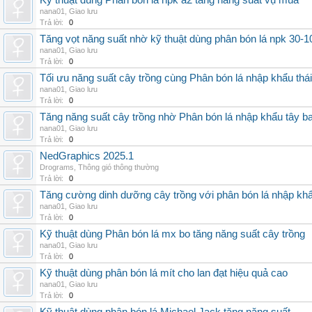
Kỹ thuật dùng Phân bón lá npk a2 tăng năng suất vụ mùa
nana01
,
Giao lưu
Trả lời:
0
Tăng vọt năng suất nhờ kỹ thuật dùng phân bón lá npk 30-1
nana01
,
Giao lưu
Trả lời:
0
Tối ưu năng suất cây trồng cùng Phân bón lá nhập khẩu thái
nana01
,
Giao lưu
Trả lời:
0
Tăng năng suất cây trồng nhờ Phân bón lá nhập khẩu tây b
nana01
,
Giao lưu
Trả lời:
0
NedGraphics 2025.1
Drograms
,
Thông gió thông thường
Trả lời:
0
Tăng cường dinh dưỡng cây trồng với phân bón lá nhập kh
nana01
,
Giao lưu
Trả lời:
0
Kỹ thuật dùng Phân bón lá mx bo tăng năng suất cây trồng
nana01
,
Giao lưu
Trả lời:
0
Kỹ thuật dùng phân bón lá mít cho lan đạt hiệu quả cao
nana01
,
Giao lưu
Trả lời:
0