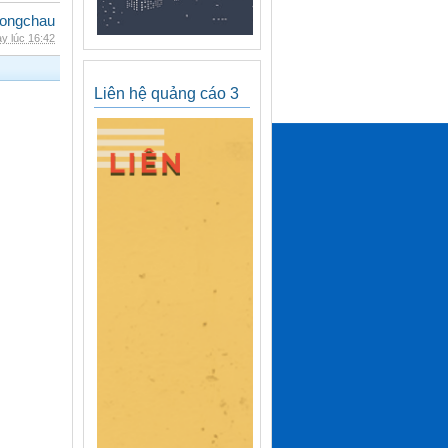
ongchau
y lúc 16:42
Liên hệ quảng cáo 3