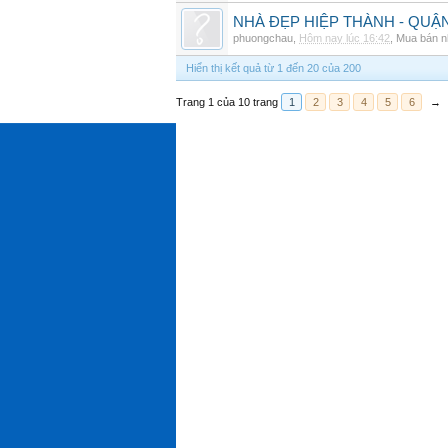
NHÀ ĐẸP HIỆP THÀNH - QUẬN 1
phuongchau
,
Hôm nay lúc 16:42
,
Mua bán n
Hiển thị kết quả từ 1 đến 20 của 200
Trang 1 của 10 trang
1
2
3
4
5
6
→