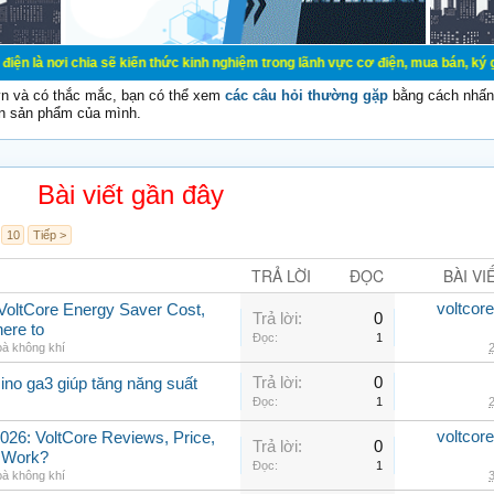
a sẽ kiến thức kinh nghiệm trong lãnh vực cơ điện, mua bán, ký gửi, cho thuê 
vn và có thắc mắc, bạn có thể xem
các câu hỏi thường gặp
bằng cách nhấn 
n sản phẩm của mình.
Bài viết gần đây
10
Tiếp >
TRẢ LỜI
ĐỌC
BÀI VI
voltcor
, VoltCore Energy Saver Cost,
Trả lời:
0
ere to
Đọc:
1
oà không khí
2
Trả lời:
0
ino ga3 giúp tăng năng suất
Đọc:
1
2
voltcor
026: VoltCore Reviews, Price,
Trả lời:
0
y Work?
Đọc:
1
oà không khí
3