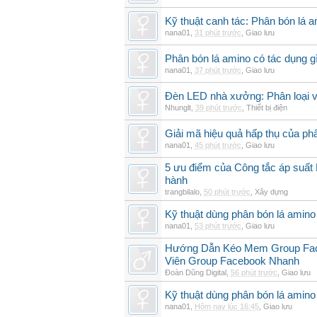
Kỹ thuật canh tác: Phân bón lá 
nana01
,
31 phút trước
,
Giao lưu
Phân bón lá amino có tác dụng gì
nana01
,
37 phút trước
,
Giao lưu
Đèn LED nhà xưởng: Phân loại và
Nhunglt
,
39 phút trước
,
Thiết bị điện
Giải mã hiệu quả hấp thụ của ph
nana01
,
45 phút trước
,
Giao lưu
5 ưu điểm của Công tắc áp suất 
hành
trangbilalo
,
50 phút trước
,
Xây dựng
Kỹ thuật dùng phân bón lá amino 
nana01
,
53 phút trước
,
Giao lưu
Hướng Dẫn Kéo Mem Group Fac
Viên Group Facebook Nhanh
Đoàn Dũng Digital
,
56 phút trước
,
Giao lưu
Kỹ thuật dùng phân bón lá amino 
nana01
,
Hôm nay lúc 16:45
,
Giao lưu