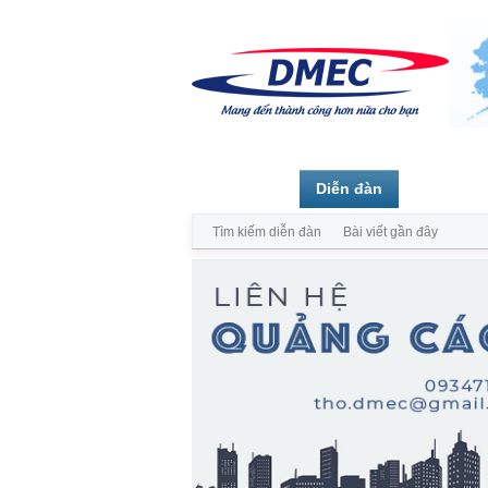
Trang chủ
Diễn đàn
Thành vi
Tìm kiếm diễn đàn
Bài viết gần đây