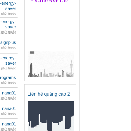
e-energy-
saver
 phút trước
e-energy-
saver
 phút trước
signplus
 phút trước
e-energy-
saver
 phút trước
rograms
 phút trước
nana01
Liên hệ quảng cáo 2
 phút trước
nana01
 phút trước
nana01
 phút trước