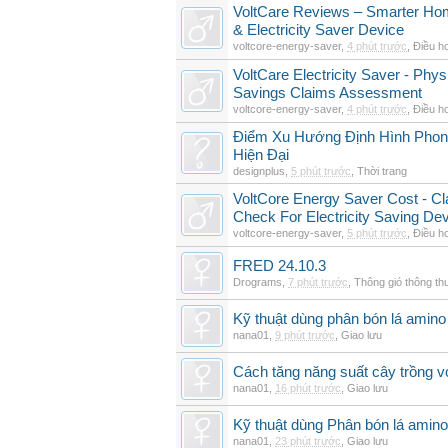
VoltCare Reviews – Smarter Ho
& Electricity Saver Device
voltcore-energy-saver
,
4 phút trước
,
Điều h
VoltCare Electricity Saver - Physi
Savings Claims Assessment
voltcore-energy-saver
,
4 phút trước
,
Điều h
Điểm Xu Hướng Định Hình Phong
Hiện Đại
designplus
,
5 phút trước
,
Thời trang
VoltCore Energy Saver Cost - Cl
Check For Electricity Saving De
voltcore-energy-saver
,
5 phút trước
,
Điều h
FRED 24.10.3
Drograms
,
7 phút trước
,
Thông gió thông t
Kỹ thuật dùng phân bón lá amino 
nana01
,
9 phút trước
,
Giao lưu
Cách tăng năng suất cây trồng vớ
nana01
,
16 phút trước
,
Giao lưu
Kỹ thuật dùng Phân bón lá amino
nana01
,
23 phút trước
,
Giao lưu