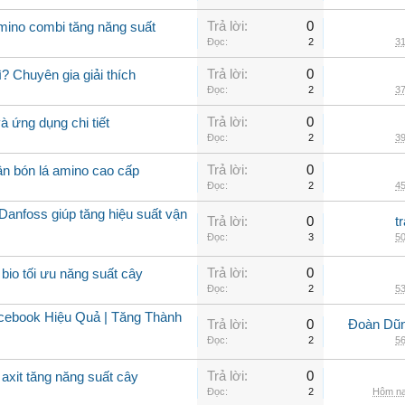
Trả lời:
0
amino combi tăng năng suất
Đọc:
2
31
Trả lời:
0
? Chuyên gia giải thích
Đọc:
2
37
Trả lời:
0
 ứng dụng chi tiết
Đọc:
2
39
Trả lời:
0
ân bón lá amino cao cấp
Đọc:
2
45
Danfoss giúp tăng hiệu suất vận
Trả lời:
0
t
Đọc:
3
50
Trả lời:
0
bio tối ưu năng suất cây
Đọc:
2
53
ebook Hiệu Quả | Tăng Thành
Trả lời:
0
Đoàn Dũng
Đọc:
2
56
Trả lời:
0
axit tăng năng suất cây
Đọc:
2
Hôm na