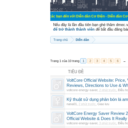
Chào mừng các bạn đến với Diễn đàn Cơ Điện - Diễn đàn Cơ điện là nơi chi
Nếu đây là lần đầu tiên bạn ghé thăm dmec.
để trở thành thành viên
để bắt đầu đăng bá
Trang chủ
Diễn đàn
Trang 1 của 10 trang
1
2
3
4
5
6
→
TIÊU ĐỀ
VoltCore Official Website: Price
Reviews, Directions to Use & Wh
voltcore-energy-saver
,
2 phút trước
,
Điều h
Kỹ thuật sử dụng phân bón lá am
nana01
,
2 phút trước
,
Giao lưu
VoltCore Energy Saver Review 2
Official Website & Does It Reall
voltcore-energy-saver
,
3 phút trước
,
Điều h