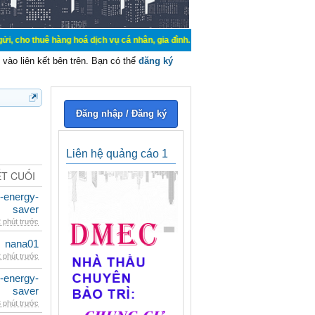
hàng hoá dịch vụ cá nhân, gia đình. Mua bán, ký gửi, cho thuê thiết bị hệ thốn
vào liên kết bên trên. Bạn có thể
đăng ký
Đăng nhập / Đăng ký
Liên hệ quảng cáo 1
ẾT CUỐI
e-energy-
saver
 phút trước
nana01
 phút trước
e-energy-
saver
 phút trước