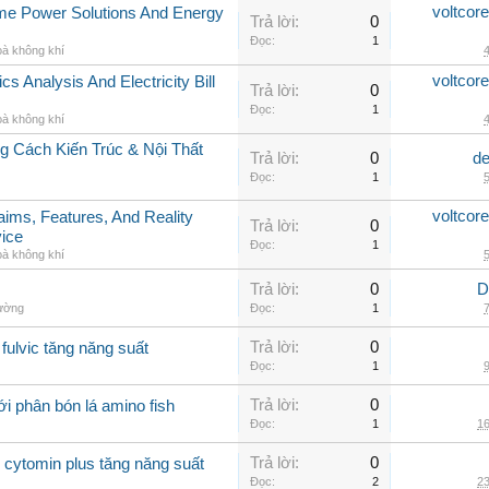
voltcor
me Power Solutions And Energy
Trả lời:
0
Đọc:
1
oà không khí
4
voltcor
cs Analysis And Electricity Bill
Trả lời:
0
Đọc:
1
oà không khí
4
 Cách Kiến Trúc & Nội Thất
Trả lời:
0
de
Đọc:
1
5
voltcor
aims, Features, And Reality
Trả lời:
0
vice
Đọc:
1
oà không khí
5
Trả lời:
0
D
hường
Đọc:
1
7
Trả lời:
0
fulvic tăng năng suất
Đọc:
1
9
Trả lời:
0
i phân bón lá amino fish
Đọc:
1
16
Trả lời:
0
 cytomin plus tăng năng suất
Đọc:
2
23