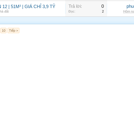
Trả lời:
0
phu
2 | 51M² | GIÁ CHỈ 3,9 TỶ
hà đất
Đọc:
2
Hôm na
10
Tiếp >