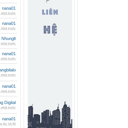
nana01
 phút trước
nana01
 phút trước
Nhunglt
 phút trước
nana01
 phút trước
rangbilalo
 phút trước
nana01
 phút trước
 Digital
 phút trước
nana01
y lúc 16:45