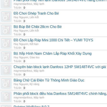
Phân phối máy nén lạnh Danfoss SM148T4VC hàng chính hã
maynendanfoss
,
Máy lạnh
Trả lời:
0
Đồ Chơi Ghép Tranh Cho Bé
Huy Nguyen
,
Liên kết
Trả lời:
0
Bộ Búp Bê Chibi 28cm Cho Bé
Huy Nguyen
,
Liên kết
Trả lời:
0
Đồ Chơi Lắp Ráp Mini 1000 Chi Tiết – YUMI TOYS
Huy Nguyen
,
Kết bạn
Trả lời:
0
Bộ Xếp Hình Nam Châm Lắp Ráp Khối Xây Dựng
Huy Nguyen
,
Giao lưu
Trả lời:
0
Chuyên bán block lạnh Danfoss 12HP SM148T4VC với giá tốt
maynendanfoss
,
Máy lạnh
Trả lời:
0
Bảng Chữ Cái Điện Tử Thông Minh Giáo Dục
Huy Nguyen
,
Kỹ năng
Trả lời:
0
Phân phối block điều hòa Danfoss SM148T4VC chính hãng, g
maynendanfoss
,
Máy lạnh
Trả lời:
0