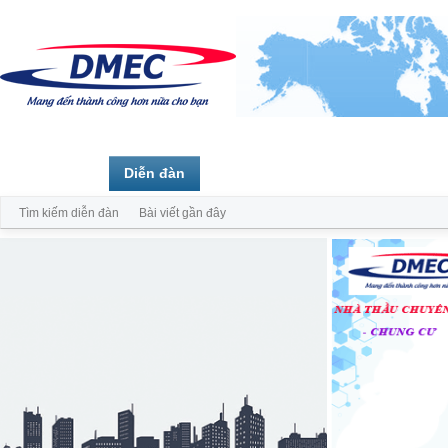
Trang chủ
Diễn đàn
Thành viên
Tìm kiếm diễn đàn
Bài viết gần đây