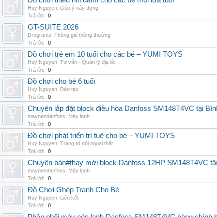
Đồ chơi thiếu nhi dành cho các bé mọi lứa tuổi
Huy Nguyen
,
Góp ý xây dựng
Trả lời:
0
GT-SUITE 2026
Drograms
,
Thông gió thông thường
Trả lời:
0
Đồ chơi trẻ em 10 tuổi cho các bé – YUMI TOYS
Huy Nguyen
,
Tư vấn - Quản lý địa ốc
Trả lời:
0
Đồ chơi cho bé 6 tuổi
Huy Nguyen
,
Đào tạo
Trả lời:
0
Chuyên lắp đặt block điều hòa Danfoss SM148T4VC tại Bình
maynendanfoss
,
Máy lạnh
Trả lời:
0
Đồ chơi phát triển trí tuệ cho bé – YUMI TOYS
Huy Nguyen
,
Trang trí nội ngoại thất
Trả lời:
0
Chuyên bán#thay mới block Danfoss 12HP SM148T4VC tận n
maynendanfoss
,
Máy lạnh
Trả lời:
0
Đồ Chơi Ghép Tranh Cho Bé
Huy Nguyen
,
Liên kết
Trả lời:
0