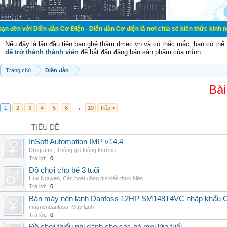
ễn đàn Cơ Điện - Diễn đàn Cơ điện là nơi chia sẽ kiến thức kinh nghiệm trong 
Nếu đây là lần đầu tiên bạn ghé thăm dmec.vn và có thắc mắc, bạn có th
để trở thành thành viên
để bắt đầu đăng bán sản phẩm của mình.
Trang chủ
Diễn đàn
Bài
1
2
3
4
5
6
→
10
Tiếp >
TIÊU ĐỀ
InSoft Automation IMP v14.4
Drograms
,
Thông gió thông thường
Trả lời:
0
Đồ chơi cho bé 3 tuổi
Huy Nguyen
,
Các hoạt động dự kiến thực hiện
Trả lời:
0
Bán máy nén lạnh Danfoss 12HP SM148T4VC nhập khẩu China
maynendanfoss
,
Máy lạnh
Trả lời:
0