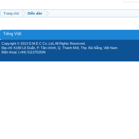
Trang chủ
Diễn đàn
Tiếng Việt
Copyright © 2013 D.M.E.C Co.,Ltd, All Rights Reserved.
Địa chỉ: K190 Lê Duẩn, P. Tân chính, Q. Thanh Khê, Thp. Đà Nẵng, Việt Nam.
Điện thoại: (+84) 5113752506