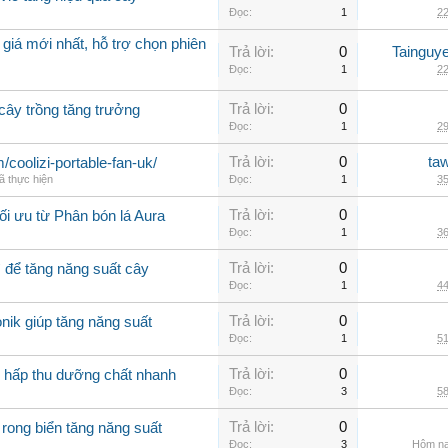
Đọc:
1
22
giá mới nhất, hỗ trợ chọn phiên
Trả lời:
0
Tainguy
Đọc:
1
22
Trả lời:
0
 cây trồng tăng trưởng
Đọc:
1
29
Trả lời:
0
ta
m/coolizi-portable-fan-uk/
ã thực hiện
Đọc:
1
35
Trả lời:
0
ối ưu từ Phân bón lá Aura
Đọc:
1
36
Trả lời:
0
ì để tăng năng suất cây
Đọc:
1
44
Trả lời:
0
nik giúp tăng năng suất
Đọc:
1
51
Trả lời:
0
g hấp thu dưỡng chất nhanh
Đọc:
3
58
Trả lời:
0
 rong biển tăng năng suất
Đọc:
3
Hôm na