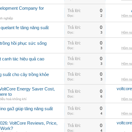
velopment Company for
Trả lời:
0
Đọc:
2
Hôm na
nh nghiệp
Trả lời:
0
quelant fe tăng năng suất
Đọc:
3
Hôm na
Trả lời:
0
 trồng hồi phục sức sống
Đọc:
3
Hôm na
Trả lời:
0
t canh tác hiệu quả cao
Đọc:
3
Hôm na
Trả lời:
0
g suất cho cây trồng khỏe
Đọc:
3
Hôm na
voltcor
, VoltCore Energy Saver Cost,
Trả lời:
0
ere to
Đọc:
6
Điều hoà không khí
Hôm na
Trả lời:
0
ino ga3 giúp tăng năng suất
Đọc:
4
Hôm na
voltcor
026: VoltCore Reviews, Price,
Trả lời:
0
y Work?
Đọc:
4