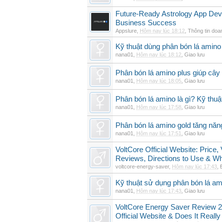
Future-Ready Astrology App De
Business Success
Appslure
,
Hôm nay lúc 18:12
,
Thông tin doa
Kỹ thuật dùng phân bón lá amino 
nana01
,
Hôm nay lúc 18:12
,
Giao lưu
Phân bón lá amino plus giúp cây
nana01
,
Hôm nay lúc 18:05
,
Giao lưu
Phân bón lá amino là gì? Kỹ thuậ
nana01
,
Hôm nay lúc 17:58
,
Giao lưu
Phân bón lá amino gold tăng năn
nana01
,
Hôm nay lúc 17:51
,
Giao lưu
VoltCore Official Website: Price
Reviews, Directions to Use & Wh
voltcore-energy-saver
,
Hôm nay lúc 17:43
,
Kỹ thuật sử dụng phân bón lá am
nana01
,
Hôm nay lúc 17:43
,
Giao lưu
VoltCore Energy Saver Review 2
Official Website & Does It Reall