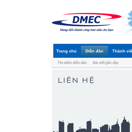
Trang chủ
Diễn đàn
Thành vi
Tìm kiếm diễn đàn
Bài viết gần đây