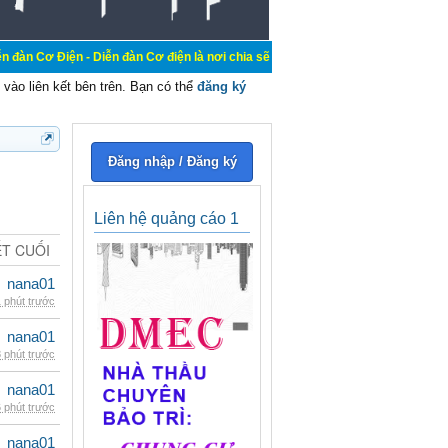
- Diễn đàn Cơ điện là nơi chia sẽ kiến thức kinh nghiệm trong lãnh vực cơ điện
vào liên kết bên trên. Bạn có thể
đăng ký
Đăng nhập / Đăng ký
Liên hệ quảng cáo 1
ẾT CUỐI
nana01
 phút trước
nana01
 phút trước
nana01
 phút trước
nana01