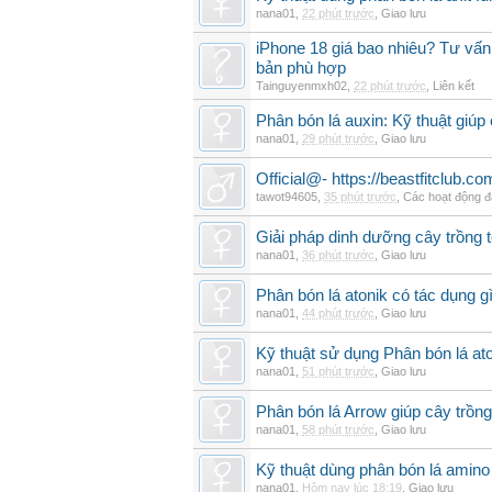
nana01
,
22 phút trước
,
Giao lưu
iPhone 18 giá bao nhiêu? Tư vấn 
bản phù hợp
Tainguyenmxh02
,
22 phút trước
,
Liên kết
Phân bón lá auxin: Kỹ thuật giúp
nana01
,
29 phút trước
,
Giao lưu
Official@- https://beastfitclub.co
tawot94605
,
35 phút trước
,
Các hoạt động đ
Giải pháp dinh dưỡng cây trồng t
nana01
,
36 phút trước
,
Giao lưu
Phân bón lá atonik có tác dụng g
nana01
,
44 phút trước
,
Giao lưu
Kỹ thuật sử dụng Phân bón lá ato
nana01
,
51 phút trước
,
Giao lưu
Phân bón lá Arrow giúp cây trồn
nana01
,
58 phút trước
,
Giao lưu
Kỹ thuật dùng phân bón lá amino
nana01
,
Hôm nay lúc 18:19
,
Giao lưu