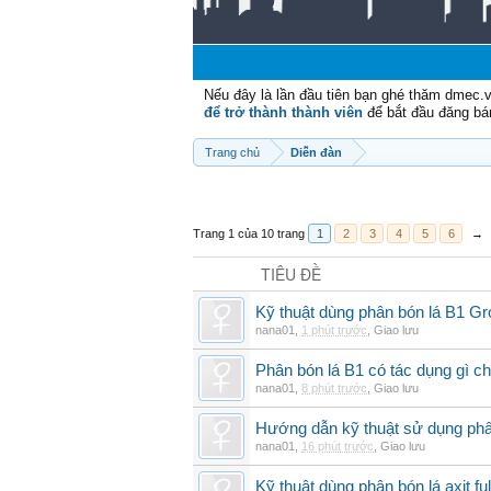
Nếu đây là lần đầu tiên bạn ghé thăm dmec.
để trở thành thành viên
để bắt đầu đăng bá
Trang chủ
Diễn đàn
Trang 1 của 10 trang
1
2
3
4
5
6
→
TIÊU ĐỀ
Kỹ thuật dùng phân bón lá B1 G
nana01
,
1 phút trước
,
Giao lưu
Phân bón lá B1 có tác dụng gì ch
nana01
,
8 phút trước
,
Giao lưu
Hướng dẫn kỹ thuật sử dụng phâ
nana01
,
16 phút trước
,
Giao lưu
Kỹ thuật dùng phân bón lá axit fu