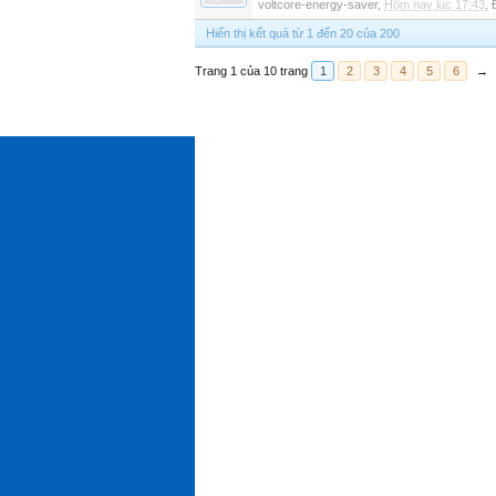
voltcore-energy-saver
,
Hôm nay lúc 17:43
,
Hiển thị kết quả từ 1 đến 20 của 200
Trang 1 của 10 trang
1
2
3
4
5
6
→