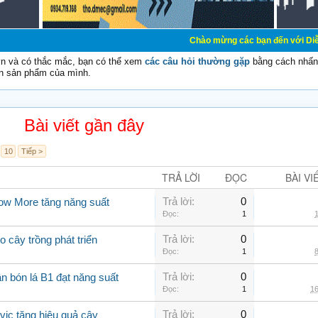
Chào mừng các bạn đến với Diễn đàn Cơ Điện 
vn và có thắc mắc, bạn có thể xem
các câu hỏi thường gặp
bằng cách nhấn 
n sản phẩm của mình.
Bài viết gần đây
10
Tiếp >
TRẢ LỜI
ĐỌC
BÀI VI
Trả lời:
0
row More tăng năng suất
Đọc:
1
1
Trả lời:
0
o cây trồng phát triển
Đọc:
1
8
Trả lời:
0
n bón lá B1 đạt năng suất
Đọc:
1
16
Trả lời:
0
lvic tăng hiệu quả cây