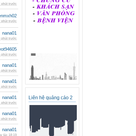
 phút trước
enmxh02
 phút trước
nana01
 phút trước
wot94605
 phút trước
nana01
 phút trước
nana01
 phút trước
nana01
Liên hệ quảng cáo 2
 phút trước
nana01
 phút trước
nana01
y lúc 18:19