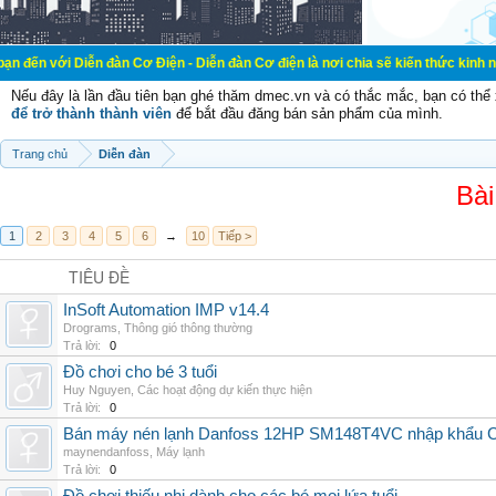
ễn đàn Cơ Điện - Diễn đàn Cơ điện là nơi chia sẽ kiến thức kinh nghiệm trong 
Nếu đây là lần đầu tiên bạn ghé thăm dmec.vn và có thắc mắc, bạn có th
để trở thành thành viên
để bắt đầu đăng bán sản phẩm của mình.
Trang chủ
Diễn đàn
Bài
1
2
3
4
5
6
→
10
Tiếp >
TIÊU ĐỀ
InSoft Automation IMP v14.4
Drograms
,
Thông gió thông thường
Trả lời:
0
Đồ chơi cho bé 3 tuổi
Huy Nguyen
,
Các hoạt động dự kiến thực hiện
Trả lời:
0
Bán máy nén lạnh Danfoss 12HP SM148T4VC nhập khẩu China
maynendanfoss
,
Máy lạnh
Trả lời:
0