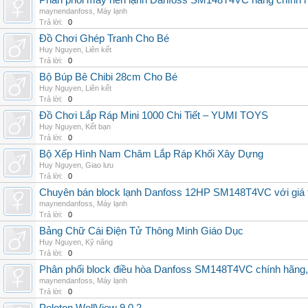
Phân phối máy nén lạnh Danfoss SM148T4VC hàng chính hã
maynendanfoss
,
Máy lạnh
Trả lời:
0
Đồ Chơi Ghép Tranh Cho Bé
Huy Nguyen
,
Liên kết
Trả lời:
0
Bộ Búp Bê Chibi 28cm Cho Bé
Huy Nguyen
,
Liên kết
Trả lời:
0
Đồ Chơi Lắp Ráp Mini 1000 Chi Tiết – YUMI TOYS
Huy Nguyen
,
Kết bạn
Trả lời:
0
Bộ Xếp Hình Nam Châm Lắp Ráp Khối Xây Dựng
Huy Nguyen
,
Giao lưu
Trả lời:
0
Chuyên bán block lạnh Danfoss 12HP SM148T4VC với giá tốt
maynendanfoss
,
Máy lạnh
Trả lời:
0
Bảng Chữ Cái Điện Tử Thông Minh Giáo Dục
Huy Nguyen
,
Kỹ năng
Trả lời:
0
Phân phối block điều hòa Danfoss SM148T4VC chính hãng, g
maynendanfoss
,
Máy lạnh
Trả lời:
0