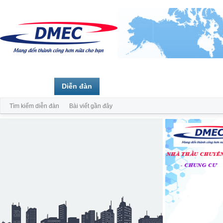
Trang chủ
Diễn đàn
Thành viên
Tìm kiếm diễn đàn
Bài viết gần đây