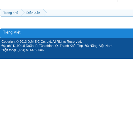
Trang chủ
Diễn đàn
Tiếng Việt
Copyright © 2013 D.M.E.C Co.,Ltd, All Rights Reserved.
Địa chỉ: K190 Lê Duẩn, P. Tân chính, Q. Thanh Khê, Thp. Đà Nẵng, Việt Nam.
Điện thoại: (+84) 5113752506