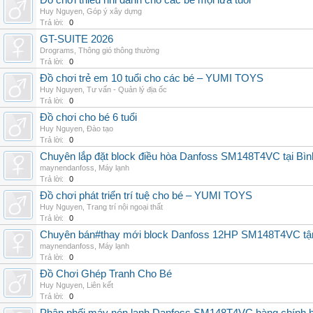
Đồ chơi thiếu nhi dành cho các bé mọi lứa tuổi
Huy Nguyen
,
Góp ý xây dựng
Trả lời:
0
GT-SUITE 2026
Drograms
,
Thông gió thông thường
Trả lời:
0
Đồ chơi trẻ em 10 tuổi cho các bé – YUMI TOYS
Huy Nguyen
,
Tư vấn - Quản lý địa ốc
Trả lời:
0
Đồ chơi cho bé 6 tuổi
Huy Nguyen
,
Đào tạo
Trả lời:
0
Chuyên lắp đặt block điều hòa Danfoss SM148T4VC tại Bình
maynendanfoss
,
Máy lạnh
Trả lời:
0
Đồ chơi phát triển trí tuệ cho bé – YUMI TOYS
Huy Nguyen
,
Trang trí nội ngoại thất
Trả lời:
0
Chuyên bán#thay mới block Danfoss 12HP SM148T4VC tận n
maynendanfoss
,
Máy lạnh
Trả lời:
0
Đồ Chơi Ghép Tranh Cho Bé
Huy Nguyen
,
Liên kết
Trả lời:
0