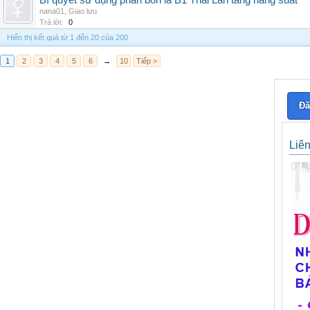
Bí quyết sử dụng phân bón lá B1 Thái Lan tăng năng suất
nana01
,
Giao lưu
Trả lời:
0
Hiển thị kết quả từ 1 đến 20 của 200
1
2
3
4
5
6
→
10
Tiếp >
Đă
Liê