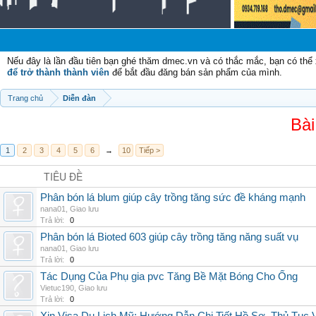
Chà
Nếu đây là lần đầu tiên bạn ghé thăm dmec.vn và có thắc mắc, bạn có th
để trở thành thành viên
để bắt đầu đăng bán sản phẩm của mình.
Trang chủ
Diễn đàn
Bài
1
2
3
4
5
6
→
10
Tiếp >
TIÊU ĐỀ
Phân bón lá blum giúp cây trồng tăng sức đề kháng mạnh
nana01
,
Giao lưu
Trả lời:
0
Phân bón lá Bioted 603 giúp cây trồng tăng năng suất vụ
nana01
,
Giao lưu
Trả lời:
0
Tác Dụng Của Phụ gia pvc Tăng Bề Mặt Bóng Cho Ống
Vietuc190
,
Giao lưu
Trả lời:
0