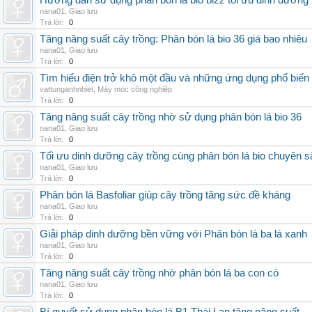
Hướng dẫn sử dụng phân bón lá bio bizz tối ưu dinh dưỡng
nana01
,
Giao lưu
Trả lời:
0
Tăng năng suất cây trồng: Phân bón lá bio 36 giá bao nhiêu
nana01
,
Giao lưu
Trả lời:
0
Tìm hiểu điện trở khô một đầu và những ứng dụng phổ biến 
vattunganhnhiet
,
Máy móc công nghiệp
Trả lời:
0
Tăng năng suất cây trồng nhờ sử dụng phân bón lá bio 36
nana01
,
Giao lưu
Trả lời:
0
Tối ưu dinh dưỡng cây trồng cùng phân bón lá bio chuyên s
nana01
,
Giao lưu
Trả lời:
0
Phân bón lá Basfoliar giúp cây trồng tăng sức đề kháng
nana01
,
Giao lưu
Trả lời:
0
Giải pháp dinh dưỡng bền vững với Phân bón lá ba lá xanh
nana01
,
Giao lưu
Trả lời:
0
Tăng năng suất cây trồng nhờ phân bón lá ba con cò
nana01
,
Giao lưu
Trả lời:
0