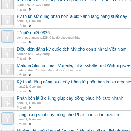
Xin Visa Du Lịch Mỹ: Hướng Dẫn Chi Tiết Hồ Sơ, Thủ Tục
baohan4228
,
Xây dựng
Trả lời:
0
Kỹ thuật sử dụng phân bón lá bio xanh tăng năng suất cây
nana01
,
Giao lưu
Trả lời:
0
Tủ giữ nhiệt 0826
dienmaythanglong229
,
Các đồ gia dụng khác
Trả lời:
0
Điều kiện đăng ký quốc tịch Mỹ cho con sinh tại Việt Nam
baohan4228
,
Xây dựng
Trả lời:
0
Matcha Slim im Test: Vorteile, Inhaltsstoffe und Wirkungswe
matchaslim
,
Các hoạt động dự kiến thực hiện
Trả lời:
0
Kỹ thuật tăng năng suất cây trồng từ phân bón lá bio organic
nana01
,
Giao lưu
Trả lời:
0
Phân bón lá Bio King giúp cây trồng phục hồi cực nhanh
nana01
,
Giao lưu
Trả lời:
0
Tăng năng suất cây trồng nhờ Phân bón lá bio hữu cơ
nana01
,
Giao lưu
Trả lời:
0