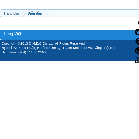
Trang chủ
Diễn đàn
Tiếng Việt
Copyright © 2013 D.M.E.C Co.,Ltd, All Rights Reserved.
Địa chỉ: K190 Lê Duẩn, P. Tân chính, Q. Thanh Khê, Thp. Đà Nẵng, Việt Nam.
Điện thoại: (+84) 5113752506