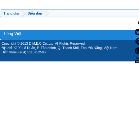
Trang chủ
Diễn đàn
Tiếng Việt
Copyright © 2013 D.M.E.C Co.,Ltd, All Rights Reserved.
Địa chỉ: K190 Lê Duẩn, P. Tân chính, Q. Thanh Khê, Thp. Đà Nẵng, Việt Nam.
Điện thoại: (+84) 5113752506