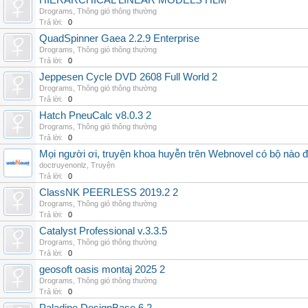
HIERARCHICAL LINEAR MODELS HLM
Drograms
,
Thông gió thông thường
Trả lời:
0
QuadSpinner Gaea 2.2.9 Enterprise
Drograms
,
Thông gió thông thường
Trả lời:
0
Jeppesen Cycle DVD 2608 Full World 2
Drograms
,
Thông gió thông thường
Trả lời:
0
Hatch PneuCalc v8.0.3 2
Drograms
,
Thông gió thông thường
Trả lời:
0
Mọi người ơi, truyện khoa huyễn trên Webnovel có bộ nào
doctruyenonlz
,
Truyện
Trả lời:
0
ClassNK PEERLESS 2019.2 2
Drograms
,
Thông gió thông thường
Trả lời:
0
Catalyst Professional v.3.3.5
Drograms
,
Thông gió thông thường
Trả lời:
0
geosoft oasis montaj 2025 2
Drograms
,
Thông gió thông thường
Trả lời:
0