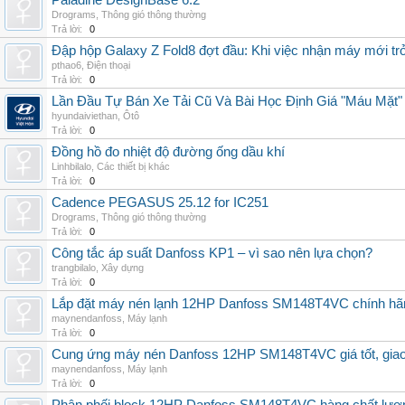
Paladine DesignBase 6.2
Drograms
,
Thông gió thông thường
Trả lời:
0
Đập hộp Galaxy Z Fold8 đợt đầu: Khi việc nhận máy mới tr
pthao6
,
Điện thoại
Trả lời:
0
Lần Đầu Tự Bán Xe Tải Cũ Và Bài Học Định Giá "Máu Mặt"
hyundaiviethan
,
Ôtô
Trả lời:
0
Đồng hồ đo nhiệt độ đường ống dầu khí
Linhbilalo
,
Các thiết bị khác
Trả lời:
0
Cadence PEGASUS 25.12 for IC251
Drograms
,
Thông gió thông thường
Trả lời:
0
Công tắc áp suất Danfoss KP1 – vì sao nên lựa chọn?
trangbilalo
,
Xây dựng
Trả lời:
0
Lắp đặt máy nén lạnh 12HP Danfoss SM148T4VC chính hãng, 
maynendanfoss
,
Máy lạnh
Trả lời:
0
Cung ứng máy nén Danfoss 12HP SM148T4VC giá tốt, giao h
maynendanfoss
,
Máy lạnh
Trả lời:
0