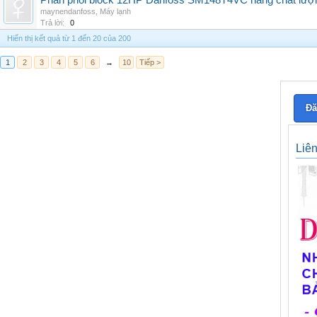
Phân phối block 12HP Danfoss SM148T4VC hàng chất lượng,
maynendanfoss
,
Máy lạnh
Trả lời:
0
Hiển thị kết quả từ 1 đến 20 của 200
1
2
3
4
5
6
→
10
Tiếp >
Đă
Liê