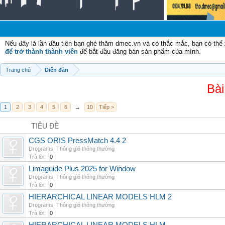
Nếu đây là lần đầu tiên bạn ghé thăm dmec.vn và có thắc mắc, bạn có th
để trở thành thành viên
để bắt đầu đăng bán sản phẩm của mình.
Trang chủ
Diễn đàn
Bài
1
2
3
4
5
6
→
10
Tiếp >
TIÊU ĐỀ
CGS ORIS PressMatch 4.4 2
Drograms
,
Thông gió thông thường
Trả lời:
0
Limaguide Plus 2025 for Window
Drograms
,
Thông gió thông thường
Trả lời:
0
HIERARCHICAL LINEAR MODELS HLM 2
Drograms
,
Thông gió thông thường
Trả lời:
0