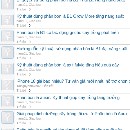
Bí quyết sử dụng phân bón lá B1 Thái Lan tăng năng suất
nana01
,
Giao lưu
Trả lời:
0
Kỹ thuật dùng phân bón lá B1 Grow More tăng năng suất
nana01
,
Giao lưu
Trả lời:
0
Phân bón lá B1 có tác dụng gì cho cây trồng phát triển
nana01
,
Giao lưu
Trả lời:
0
Hướng dẫn kỹ thuật sử dụng phân bón lá B1 đạt năng suất
nana01
,
Giao lưu
Trả lời:
0
Kỹ thuật dùng phân bón lá axit fulvic tăng hiệu quả cây
nana01
,
Giao lưu
Trả lời:
0
iPhone 18 giá bao nhiêu? Tư vấn giá mới nhất, hỗ trợ chọn
Tainguyenmxh02
,
Liên kết
Trả lời:
0
Phân bón lá auxin: Kỹ thuật giúp cây trồng tăng trưởng
nana01
,
Giao lưu
Trả lời:
0
Giải pháp dinh dưỡng cây trồng tối ưu từ Phân bón lá Aura
nana01
,
Giao lưu
Trả lời:
0