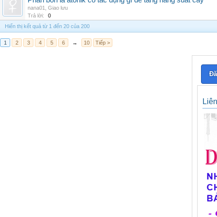
Phân bón lá atonik có tác dụng gì để tăng năng suất cây
nana01
,
Giao lưu
Trả lời:
0
Hiển thị kết quả từ 1 đến 20 của 200
1
2
3
4
5
6
→
10
Tiếp >
Đă
Liê