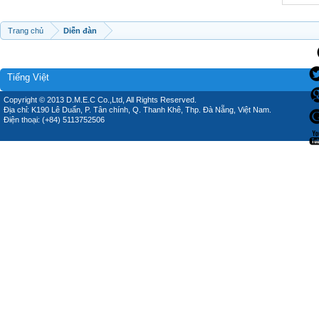
Trang chủ
Diễn đàn
Tiếng Việt
Copyright © 2013 D.M.E.C Co.,Ltd, All Rights Reserved.
Địa chỉ: K190 Lê Duẩn, P. Tân chính, Q. Thanh Khê, Thp. Đà Nẵng, Việt Nam.
Điện thoại: (+84) 5113752506