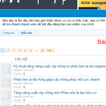
Chà
Nếu đây là lần đầu tiên bạn ghé thăm dmec.vn và có thắc mắc, bạn có th
để trở thành thành viên
để bắt đầu đăng bán sản phẩm của mình.
Trang chủ
Diễn đàn
Bài
1
2
3
4
5
6
→
10
Tiếp >
TIÊU ĐỀ
Kỹ thuật tăng năng suất cây trồng từ phân bón lá bio organic
nana01
,
Giao lưu
Trả lời:
0
Phân bón lá Bio King giúp cây trồng phục hồi cực nhanh
nana01
,
Giao lưu
Trả lời:
0
Tăng năng suất cây trồng nhờ Phân bón lá bio hữu cơ
nana01
,
Giao lưu
Trả lời:
0