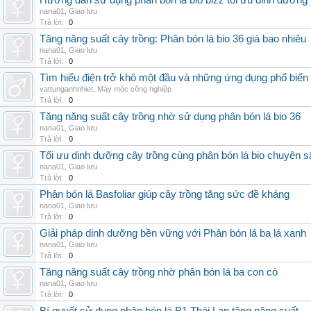
Hướng dẫn sử dụng phân bón lá bio bizz tối ưu dinh dưỡng
nana01
,
Giao lưu
Trả lời:
0
Tăng năng suất cây trồng: Phân bón lá bio 36 giá bao nhiêu
nana01
,
Giao lưu
Trả lời:
0
Tìm hiểu điện trở khô một đầu và những ứng dụng phổ biến 
vattunganhnhiet
,
Máy móc công nghiệp
Trả lời:
0
Tăng năng suất cây trồng nhờ sử dụng phân bón lá bio 36
nana01
,
Giao lưu
Trả lời:
0
Tối ưu dinh dưỡng cây trồng cùng phân bón lá bio chuyên s
nana01
,
Giao lưu
Trả lời:
0
Phân bón lá Basfoliar giúp cây trồng tăng sức đề kháng
nana01
,
Giao lưu
Trả lời:
0
Giải pháp dinh dưỡng bền vững với Phân bón lá ba lá xanh
nana01
,
Giao lưu
Trả lời:
0
Tăng năng suất cây trồng nhờ phân bón lá ba con cò
nana01
,
Giao lưu
Trả lời:
0