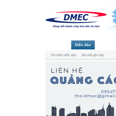
Trang chủ
Diễn đàn
Thành vi
Tìm kiếm diễn đàn
Bài viết gần đây