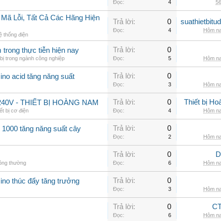
Đọc:
4
56
 Mã Lỗi, Tất Cả Các Hãng Hiện
Trả lời:
0
suathietbit
Đọc:
4
Hôm na
ệ thống điện
Trả lời:
0
trong thực tiễn hiện nay
bị trong ngành công nghiệp
Đọc:
5
Hôm na
Trả lời:
0
ino acid tăng năng suất
Đọc:
3
Hôm na
Trả lời:
0
Thiết bị H
40V - THIẾT BỊ HOÀNG NAM
ết bị cơ điện
Đọc:
4
Hôm na
Trả lời:
0
 1000 tăng năng suất cây
Đọc:
2
Hôm na
Trả lời:
0
D
hông thường
Đọc:
6
Hôm na
Trả lời:
0
ino thúc đẩy tăng trưởng
Đọc:
3
Hôm na
Trả lời:
0
CT
Đọc:
6
Hôm na