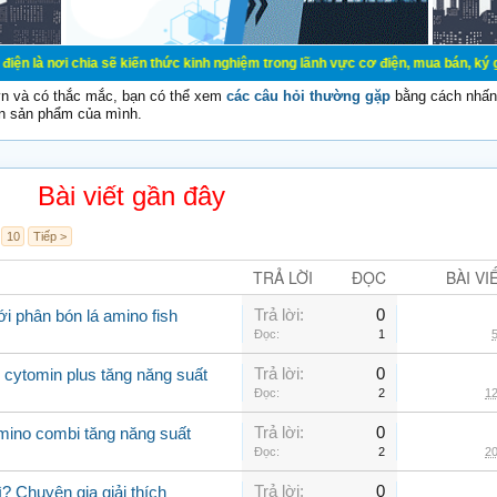
 chia sẽ kiến thức kinh nghiệm trong lãnh vực cơ điện, mua bán, ký gửi, cho th
vn và có thắc mắc, bạn có thể xem
các câu hỏi thường gặp
bằng cách nhấn 
n sản phẩm của mình.
Bài viết gần đây
10
Tiếp >
TRẢ LỜI
ĐỌC
BÀI VI
Trả lời:
0
i phân bón lá amino fish
Đọc:
1
5
Trả lời:
0
 cytomin plus tăng năng suất
Đọc:
2
12
Trả lời:
0
amino combi tăng năng suất
Đọc:
2
20
Trả lời:
0
? Chuyên gia giải thích