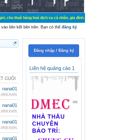
uê hàng hoá dịch vụ cá nhân, gia đình. Mua bán, ký gửi, cho thuê thiết bị hệ 
vào liên kết bên trên. Bạn có thể
đăng ký
Đăng nhập / Đăng ký
Liên hệ quảng cáo 1
ẾT CUỐI
nana01
 phút trước
nana01
 phút trước
nana01
 phút trước
nana01