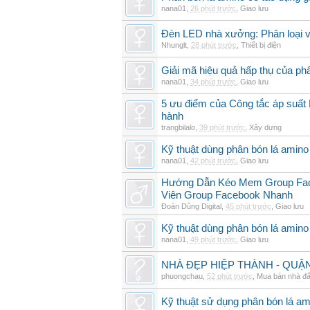
nana01
,
26 phút trước
,
Giao lưu
Đèn LED nhà xưởng: Phân loại và
Nhunglt
,
28 phút trước
,
Thiết bị điện
Giải mã hiệu quả hấp thụ của ph
nana01
,
34 phút trước
,
Giao lưu
5 ưu điểm của Công tắc áp suất 
hành
trangbilalo
,
39 phút trước
,
Xây dựng
Kỹ thuật dùng phân bón lá amino 
nana01
,
42 phút trước
,
Giao lưu
Hướng Dẫn Kéo Mem Group Fac
Viên Group Facebook Nhanh
Đoàn Dũng Digital
,
45 phút trước
,
Giao lưu
Kỹ thuật dùng phân bón lá amino 
nana01
,
49 phút trước
,
Giao lưu
NHÀ ĐẸP HIỆP THÀNH - QUẬN 1
phuongchau
,
52 phút trước
,
Mua bán nhà đấ
Kỹ thuật sử dụng phân bón lá am