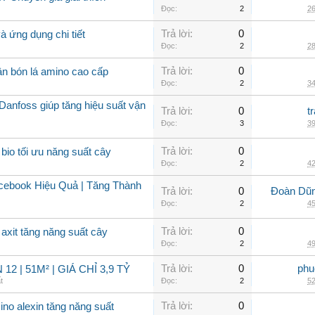
Đọc:
2
26
Trả lời:
0
 ứng dụng chi tiết
Đọc:
2
28
Trả lời:
0
ân bón lá amino cao cấp
Đọc:
2
34
Danfoss giúp tăng hiệu suất vận
Trả lời:
0
t
Đọc:
3
39
Trả lời:
0
bio tối ưu năng suất cây
Đọc:
2
42
ebook Hiệu Quả | Tăng Thành
Trả lời:
0
Đoàn Dũng
Đọc:
2
45
Trả lời:
0
axit tăng năng suất cây
Đọc:
2
49
Trả lời:
0
phu
2 | 51M² | GIÁ CHỈ 3,9 TỶ
t
Đọc:
2
52
Trả lời:
0
ino alexin tăng năng suất