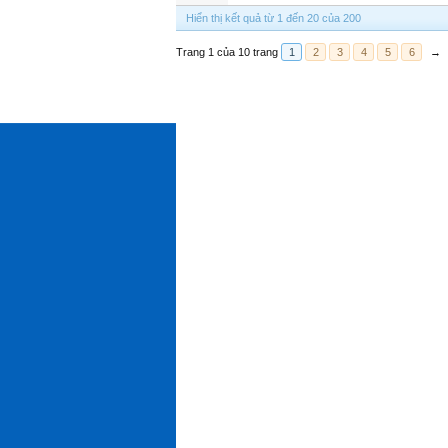
Hiển thị kết quả từ 1 đến 20 của 200
Trang 1 của 10 trang
1
2
3
4
5
6
→