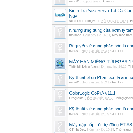
nana01
,
56 phút trước
,
Giao lưu
Kiểm Tra Sửa Servo Tất Cả Các
Nay
suathietbitudong3011
,
Hôm nay lúc 16:31
,
H
Những ứng dụng của bơm ly tâm 
thaihoan
,
Hôm nay lúc 16:31
,
Máy móc thiết 
Bí quyết sử dụng phân bón lá am
nana01
,
Hôm nay lúc 16:30
,
Giao lưu
MÁY HÀN MIỆNG TÚI FGBS-12
Thiết bị Hoàng Nam
,
Hôm nay lúc 16:28
,
Thi
Kỹ thuật phun Phân bón lá amino
nana01
,
Hôm nay lúc 16:23
,
Giao lưu
ColorLogic CoPrA v11.1
Drograms
,
Hôm nay lúc 16:17
,
Thông gió t
Kỹ thuật sử dụng phân bón lá am
nana01
,
Hôm nay lúc 16:16
,
Giao lưu
Máy dập nắp cốc tự động ET A8
CT Ha Bac
,
Hôm nay lúc 16:15
,
Thời trang