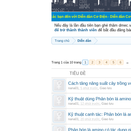
Chào mừng các bạn đến với Diễn đàn Cơ Điện - Diễn đàn Cơ điện là nơi
Nếu đây là lần đầu tiên bạn ghé thăm dmec.
để trở thành thành viên
để bắt đầu đăng bá
Trang chủ
Diễn đàn
Trang 1 của 10 trang
1
2
3
4
5
6
→
TIÊU ĐỀ
Cách tăng năng suất cây trồng vớ
nana01
,
5 phút trước
,
Giao lưu
Kỹ thuật dùng Phân bón lá amino
nana01
,
12 phút trước
,
Giao lưu
Kỹ thuật canh tác: Phân bón lá 
nana01
,
20 phút trước
,
Giao lưu
Phân bón lá amino có tác dụng gì