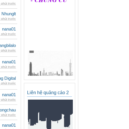
 phút trước
Nhunglt
 phút trước
nana01
 phút trước
rangbilalo
 phút trước
nana01
 phút trước
 Digital
 phút trước
Liên hệ quảng cáo 2
nana01
 phút trước
ongchau
 phút trước
nana01