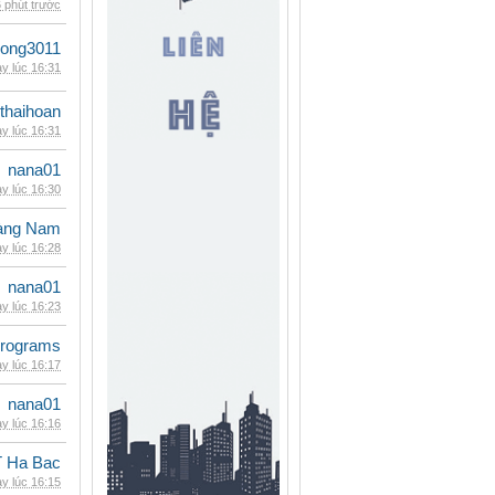
 phút trước
udong3011
y lúc 16:31
thaihoan
y lúc 16:31
nana01
y lúc 16:30
oàng Nam
y lúc 16:28
nana01
y lúc 16:23
rograms
y lúc 16:17
nana01
y lúc 16:16
 Ha Bac
y lúc 16:15