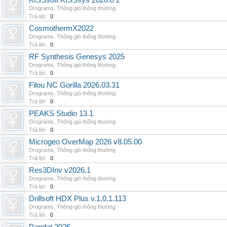
KISSsoft KISSsys 2026.0 2
Drograms
,
Thông gió thông thường
Trả lời:
0
CosmothermX2022
Drograms
,
Thông gió thông thường
Trả lời:
0
RF Synthesis Genesys 2025
Drograms
,
Thông gió thông thường
Trả lời:
0
Filou NC Gorilla 2026.03.31
Drograms
,
Thông gió thông thường
Trả lời:
0
PEAKS Studio 13.1
Drograms
,
Thông gió thông thường
Trả lời:
0
Microgeo OverMap 2026 v8.05.00
Drograms
,
Thông gió thông thường
Trả lời:
0
Res3DInv v2026.1
Drograms
,
Thông gió thông thường
Trả lời:
0
Drillsoft HDX Plus v.1.0.1.113
Drograms
,
Thông gió thông thường
Trả lời:
0