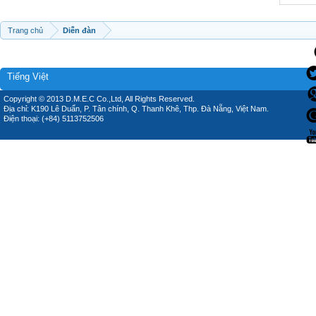
Trang chủ
Diễn đàn
Tiếng Việt
Copyright © 2013 D.M.E.C Co.,Ltd, All Rights Reserved.
Địa chỉ: K190 Lê Duẩn, P. Tân chính, Q. Thanh Khê, Thp. Đà Nẵng, Việt Nam.
Điện thoại: (+84) 5113752506