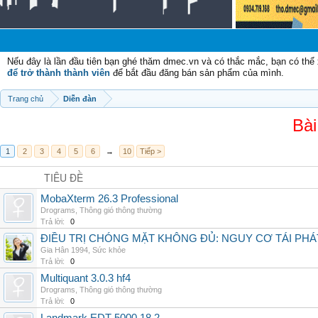
Nếu đây là lần đầu tiên bạn ghé thăm dmec.vn và có thắc mắc, bạn có th
để trở thành thành viên
để bắt đầu đăng bán sản phẩm của mình.
Trang chủ
Diễn đàn
Bài
1
2
3
4
5
6
→
10
Tiếp >
TIÊU ĐỀ
MobaXterm 26.3 Professional
Drograms
,
Thông gió thông thường
Trả lời:
0
ĐIỀU TRỊ CHÓNG MẶT KHÔNG ĐỦ: NGUY CƠ TÁI PH
Gia Hân 1994
,
Sức khỏe
Trả lời:
0
Multiquant 3.0.3 hf4
Drograms
,
Thông gió thông thường
Trả lời:
0