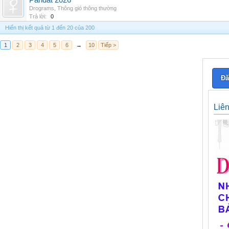
Pandat 2026
Drograms
,
Thông gió thông thường
Trả lời:
0
Hiển thị kết quả từ 1 đến 20 của 200
1
2
3
4
5
6
→
10
Tiếp >
Đă
Liê