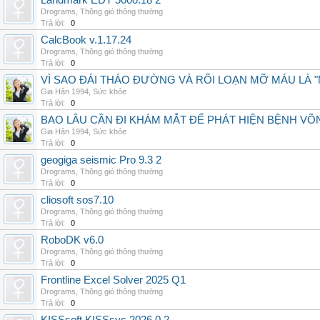
Landmark EDT 5000.18 2
Drograms
,
Thông gió thông thường
Trả lời:
0
CalcBook v.1.17.24
Drograms
,
Thông gió thông thường
Trả lời:
0
VÌ SAO ĐÁI THÁO ĐƯỜNG VÀ RỐI LOẠN MỠ MÁU LÀ 
Gia Hân 1994
,
Sức khỏe
Trả lời:
0
BAO LÂU CẦN ĐI KHÁM MẮT ĐỂ PHÁT HIỆN BỆNH V
Gia Hân 1994
,
Sức khỏe
Trả lời:
0
geogiga seismic Pro 9.3 2
Drograms
,
Thông gió thông thường
Trả lời:
0
cliosoft sos7.10
Drograms
,
Thông gió thông thường
Trả lời:
0
RoboDK v6.0
Drograms
,
Thông gió thông thường
Trả lời:
0
Frontline Excel Solver 2025 Q1
Drograms
,
Thông gió thông thường
Trả lời:
0