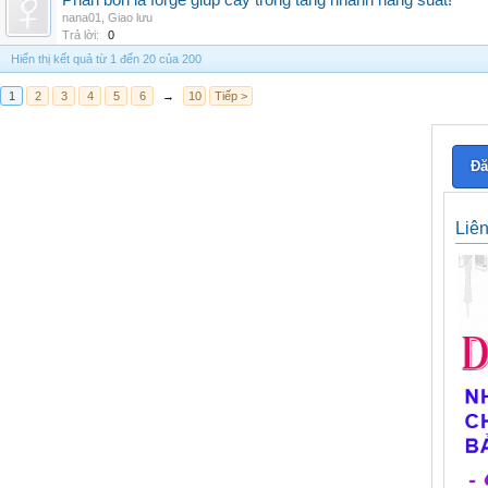
Phân bón lá forge giúp cây trồng tăng nhanh năng suất!
nana01
,
Giao lưu
Trả lời:
0
Hiển thị kết quả từ 1 đến 20 của 200
1
2
3
4
5
6
→
10
Tiếp >
Đă
Liê