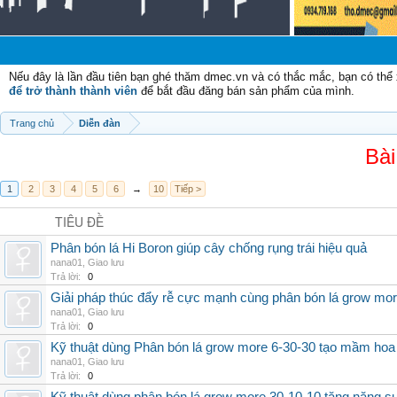
Ch
Nếu đây là lần đầu tiên bạn ghé thăm dmec.vn và có thắc mắc, bạn có th
để trở thành thành viên
để bắt đầu đăng bán sản phẩm của mình.
Trang chủ
Diễn đàn
Bài
1
2
3
4
5
6
→
10
Tiếp >
TIÊU ĐỀ
Phân bón lá Hi Boron giúp cây chống rụng trái hiệu quả
nana01
,
Giao lưu
Trả lời:
0
Giải pháp thúc đẩy rễ cực mạnh cùng phân bón lá grow mo
nana01
,
Giao lưu
Trả lời:
0
Kỹ thuật dùng Phân bón lá grow more 6-30-30 tạo mầm hoa
nana01
,
Giao lưu
Trả lời:
0