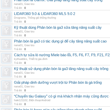
Phân bón lá Gamix: Giải pháp tăng năng suất cây trồng
nana01
,
Giao lưu
Trả lời:
0
LIDAR360 9.0 & LIDAR360 MLS 9.0 2
Drograms
,
Thông gió thông thường
Trả lời:
0
Kỹ thuật dùng Phân bón lá ga3 sữa tăng năng suất cây
nana01
,
Giao lưu
Trả lời:
0
Phân bón lá ga3 có tác dụng gì để cây tăng năng suất cao
nana01
,
Giao lưu
Trả lời:
0
Cách tự sửa lò nướng Miele báo lỗi, F5, F6, F7, F9, F21, F2
kythuatbks
,
Thiết bị gia đình
Trả lời:
0
Kỹ thuật sử dụng phân bón lá ga3 tăng năng suất cây trồng
nana01
,
Giao lưu
Trả lời:
0
Giải pháp dinh dưỡng vượt trội từ Phân bón lá gà trống
nana01
,
Giao lưu
Trả lời:
0
“Chuyến tàu Galaxy” có gì mà khách nhận máy cũng được đ
hale121102
,
Điện thoại Android
Trả lời:
0