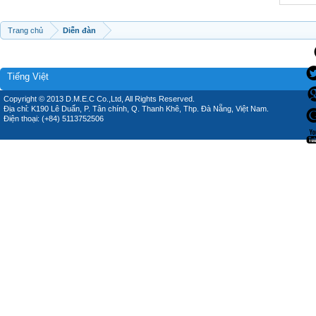
Trang chủ
Diễn đàn
Tiếng Việt
Copyright © 2013 D.M.E.C Co.,Ltd, All Rights Reserved.
Địa chỉ: K190 Lê Duẩn, P. Tân chính, Q. Thanh Khê, Thp. Đà Nẵng, Việt Nam.
Điện thoại: (+84) 5113752506