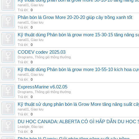
Kỹ thuật dùng phân bón lá grow more 30-10-10 tăng năng s
nana01
,
Giao lưu
Trả lời:
0
Phân bón lá Grow More 20-20-20 giúp cây trồng xanh tốt
nana01
,
Giao lưu
Trả lời:
0
Kỹ thuật dùng Phân bón lá grow more 15-30-15 tăng năng s
nana01
,
Giao lưu
Trả lời:
0
CODEV codev 2025.03
Drograms
,
Thông gió thông thường
Trả lời:
0
Kỹ thuật dùng Phân bón lá grow more 10-55-10 kích hoa cự
nana01
,
Giao lưu
Trả lời:
0
ExpressMarine v6.02.05
Drograms
,
Thông gió thông thường
Trả lời:
0
Kỹ thuật sử dụng phân bón lá Grow More tăng năng suất câ
nana01
,
Giao lưu
Trả lời:
0
DU HỌC CANADA: ALBERTA CÓ GÌ HẤP DẪN DU HỌC 
Leadgle
,
Đào tạo
Trả lời:
0