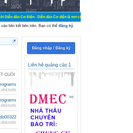
 Điện - Diễn đàn Cơ điện là nơi chia sẽ kiến thức kinh nghiệm trong lãnh vực c
vào liên kết bên trên. Bạn có thể
đăng ký
Đăng nhập / Đăng ký
Liên hệ quảng cáo 1
ẾT CUỐI
rograms
 phút trước
rograms
 phút trước
ldo00322
 phút trước