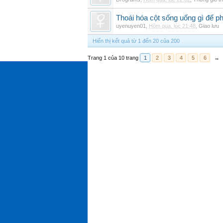
Thoái hóa cột sống uống gì để p
uyenuyen01
,
Hôm qua, lúc 21:48
,
Giao lưu
Hiển thị kết quả từ 1 đến 20 của 200
Trang 1 của 10 trang
1
2
3
4
5
6
→