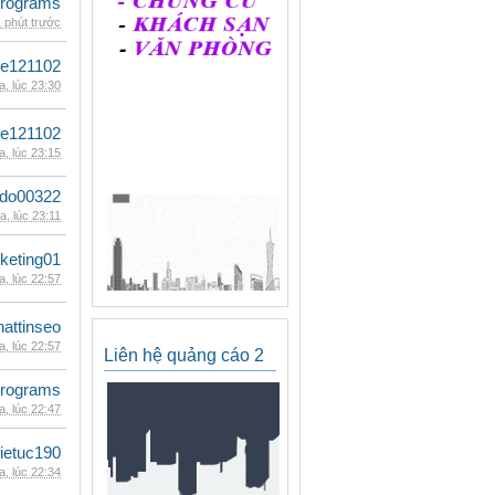
rograms
 phút trước
le121102
, lúc 23:30
le121102
, lúc 23:15
ldo00322
, lúc 23:11
keting01
, lúc 22:57
hattinseo
, lúc 22:57
Liên hệ quảng cáo 2
rograms
, lúc 22:47
ietuc190
, lúc 22:34