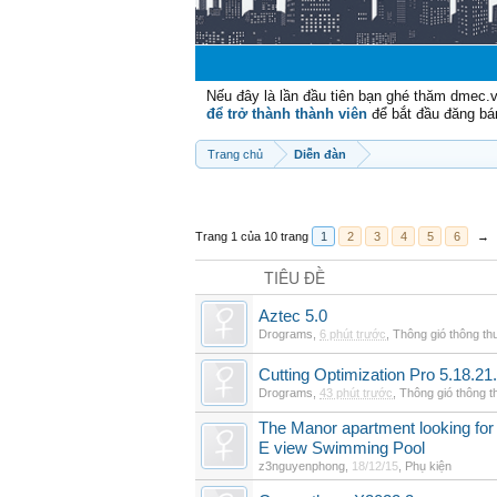
Nếu đây là lần đầu tiên bạn ghé thăm dmec.
để trở thành thành viên
để bắt đầu đăng bá
Trang chủ
Diễn đàn
Trang 1 của 10 trang
1
2
3
4
5
6
→
TIÊU ĐỀ
Aztec 5.0
Drograms
,
6 phút trước
,
Thông gió thông t
Cutting Optimization Pro 5.18.21
Drograms
,
43 phút trước
,
Thông gió thông 
The Manor apartment looking for 
E view Swimming Pool
z3nguyenphong
,
18/12/15
,
Phụ kiện