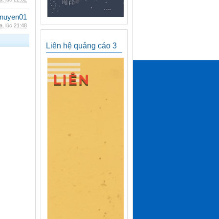
nuyen01
, lúc 21:48
Liên hệ quảng cáo 3