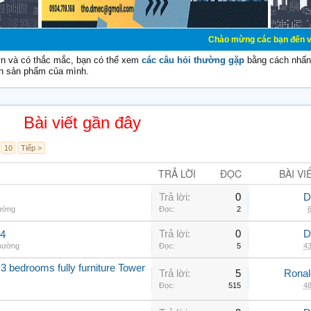
Chào mừng các bạn đến với Diễn đàn Cơ
vn và có thắc mắc, bạn có thể xem
các câu hỏi thường gặp
bằng cách nhấn 
n sản phẩm của mình.
Bài viết gần đây
10
Tiếp >
TRẢ LỜI
ĐỌC
BÀI VI
Trả lời:
0
D
hường
Đọc:
2
6
Trả lời:
0
D
.4
thường
Đọc:
5
43
3 bedrooms fully furniture Tower
Trả lời:
5
Rona
Đọc:
515
48