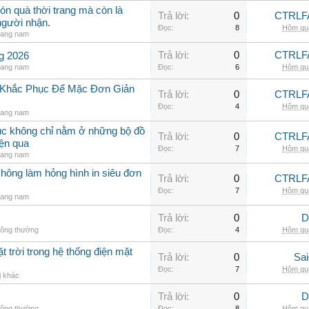
ón quà thời trang mà còn là
Trả lời:
0
CTRLF
người nhận.
Đọc:
8
Hôm qua
rang nam
Trả lời:
0
CTRLF
ng 2026
rang nam
Đọc:
6
Hôm qua
h Khắc Phục Để Mặc Đơn Giản
Trả lời:
0
CTRLF
Đọc:
4
Hôm qua
rang nam
hục không chỉ nằm ở những bộ đồ
Trả lời:
0
CTRLF
iện qua
Đọc:
7
Hôm qua
rang nam
không làm hỏng hình in siêu đơn
Trả lời:
0
CTRLF
Đọc:
7
Hôm qua
rang nam
Trả lời:
0
D
hông thường
Đọc:
4
Hôm qua
t trời trong hệ thống điện mặt
Trả lời:
0
Sai
Đọc:
7
Hôm qua
ị khác
Trả lời:
0
D
hông thường
Đọc:
8
Hôm qua