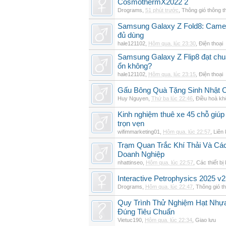
CosmothermX2022 2
Drograms
,
51 phút trước
,
Thông gió thông 
Samsung Galaxy Z Fold8: Camer
đủ dùng
hale121102
,
Hôm qua, lúc 23:30
,
Điện thoại
Samsung Galaxy Z Flip8 đạt chu
ổn không?
hale121102
,
Hôm qua, lúc 23:15
,
Điện thoại
Gấu Bông Quà Tặng Sinh Nhật
Huy Nguyen
,
Thứ ba lúc 22:46
,
Điều hoà kh
Kinh nghiệm thuê xe 45 chỗ giúp 
trọn vẹn
wifimmarketing01
,
Hôm qua, lúc 22:57
,
Liên 
Trạm Quan Trắc Khí Thải Và Cá
Doanh Nghiệp
nhattinseo
,
Hôm qua, lúc 22:57
,
Các thiết bị
Interactive Petrophysics 2025 v2
Drograms
,
Hôm qua, lúc 22:47
,
Thông gió t
Quy Trình Thử Nghiệm Hạt Nhự
Đúng Tiêu Chuẩn
Vietuc190
,
Hôm qua, lúc 22:34
,
Giao lưu