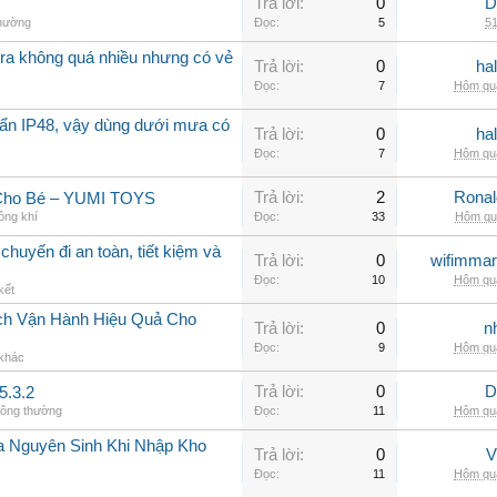
Trả lời:
0
D
thường
Đọc:
5
51
a không quá nhiều nhưng có vẻ
Trả lời:
0
ha
Đọc:
7
Hôm qua
ẩn IP48, vậy dùng dưới mưa có
Trả lời:
0
ha
Đọc:
7
Hôm qua
Trả lời:
2
Rona
 Cho Bé – YUMI TOYS
ông khí
Đọc:
33
Hôm qua
chuyến đi an toàn, tiết kiệm và
Trả lời:
0
wifimmar
Đọc:
10
Hôm qua
kết
ch Vận Hành Hiệu Quả Cho
Trả lời:
0
n
Đọc:
9
Hôm qua
 khác
Trả lời:
0
D
5.3.2
hông thường
Đọc:
11
Hôm qua
a Nguyên Sinh Khi Nhập Kho
Trả lời:
0
V
Đọc:
11
Hôm qua