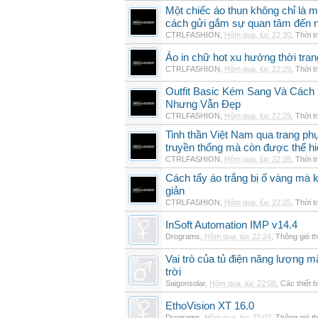
Một chiếc áo thun không chỉ là m
cách gửi gắm sự quan tâm đến 
CTRLFASHION
,
Hôm qua, lúc 22:30
,
Thời t
Áo in chữ hot xu hướng thời tra
CTRLFASHION
,
Hôm qua, lúc 22:29
,
Thời t
Outfit Basic Kém Sang Và Các
Nhưng Vẫn Đẹp
CTRLFASHION
,
Hôm qua, lúc 22:29
,
Thời t
Tinh thần Việt Nam qua trang p
truyền thống mà còn được thể h
CTRLFASHION
,
Hôm qua, lúc 22:28
,
Thời t
Cách tẩy áo trắng bị ố vàng mà 
giản
CTRLFASHION
,
Hôm qua, lúc 22:25
,
Thời t
InSoft Automation IMP v14.4
Drograms
,
Hôm qua, lúc 22:24
,
Thông gió t
Vai trò của tủ điện năng lượng mặ
trời
Saigonsolar
,
Hôm qua, lúc 22:08
,
Các thiết b
EthoVision XT 16.0
Drograms
,
Hôm qua, lúc 22:02
,
Thông gió t