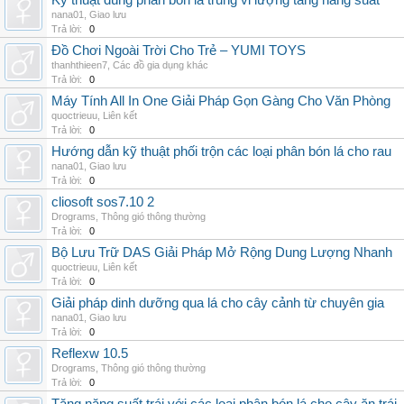
Kỹ thuật dùng phân bón lá trung vi lượng tăng năng suất
nana01
,
Giao lưu
Trả lời:
0
Đồ Chơi Ngoài Trời Cho Trẻ – YUMI TOYS
thanhthieen7
,
Các đồ gia dụng khác
Trả lời:
0
Máy Tính All In One Giải Pháp Gọn Gàng Cho Văn Phòng
quoctrieuu
,
Liên kết
Trả lời:
0
Hướng dẫn kỹ thuật phối trộn các loại phân bón lá cho rau
nana01
,
Giao lưu
Trả lời:
0
cliosoft sos7.10 2
Drograms
,
Thông gió thông thường
Trả lời:
0
Bộ Lưu Trữ DAS Giải Pháp Mở Rộng Dung Lượng Nhanh
quoctrieuu
,
Liên kết
Trả lời:
0
Giải pháp dinh dưỡng qua lá cho cây cảnh từ chuyên gia
nana01
,
Giao lưu
Trả lời:
0
Reflexw 10.5
Drograms
,
Thông gió thông thường
Trả lời:
0