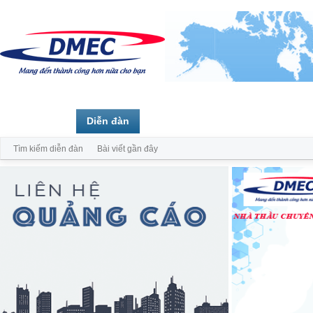
Trang chủ
Diễn đàn
Thành viên
Tìm kiếm diễn đàn
Bài viết gần đây