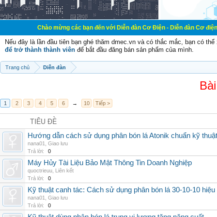
Chào mừng các bạn đến với Diễn đàn Cơ Điện - Diễn đàn Cơ điện là nơi chia s
Nếu đây là lần đầu tiên bạn ghé thăm dmec.vn và có thắc mắc, bạn có th
để trở thành thành viên
để bắt đầu đăng bán sản phẩm của mình.
Trang chủ
Diễn đàn
Bài
1
2
3
4
5
6
→
10
Tiếp >
TIÊU ĐỀ
Hướng dẫn cách sử dụng phân bón lá Atonik chuẩn kỹ thuậ
nana01
,
Giao lưu
Trả lời:
0
Máy Hủy Tài Liệu Bảo Mật Thông Tin Doanh Nghiệp
quoctrieuu
,
Liên kết
Trả lời:
0
Kỹ thuật canh tác: Cách sử dụng phân bón lá 30-10-10 hiệu
nana01
,
Giao lưu
Trả lời:
0