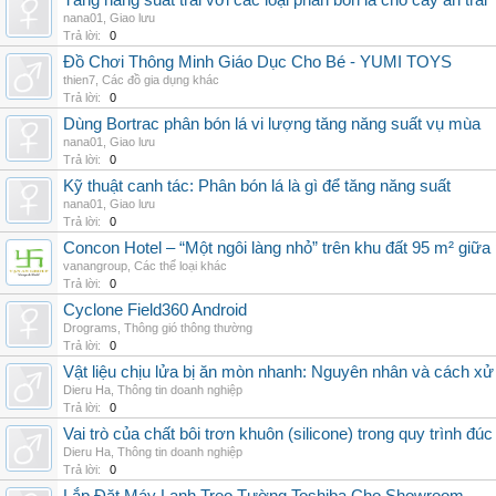
Tăng năng suất trái với các loại phân bón lá cho cây ăn trái
nana01
,
Giao lưu
Trả lời:
0
Đồ Chơi Thông Minh Giáo Dục Cho Bé - YUMI TOYS
thien7
,
Các đồ gia dụng khác
Trả lời:
0
Dùng Bortrac phân bón lá vi lượng tăng năng suất vụ mùa
nana01
,
Giao lưu
Trả lời:
0
Kỹ thuật canh tác: Phân bón lá là gì để tăng năng suất
nana01
,
Giao lưu
Trả lời:
0
Concon Hotel – “Một ngôi làng nhỏ” trên khu đất 95 m² giữa
vanangroup
,
Các thể loại khác
Trả lời:
0
Cyclone Field360 Android
Drograms
,
Thông gió thông thường
Trả lời:
0
Vật liệu chịu lửa bị ăn mòn nhanh: Nguyên nhân và cách xử 
Dieru Ha
,
Thông tin doanh nghiệp
Trả lời:
0
Vai trò của chất bôi trơn khuôn (silicone) trong quy trình đ
Dieru Ha
,
Thông tin doanh nghiệp
Trả lời:
0