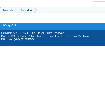
Trang chủ
Diễn đàn
Tiếng Việt
Copyright © 2013 D.M.E.C Co.,Ltd, All Rights Reserved.
Địa chỉ: K190 Lê Duẩn, P. Tân chính, Q. Thanh Khê, Thp. Đà Nẵng, Việt Nam.
Điện thoại: (+84) 5113752506