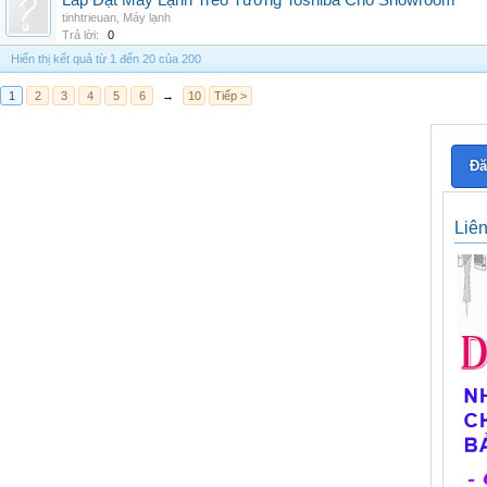
Lắp Đặt Máy Lạnh Treo Tường Toshiba Cho Showroom
tinhtrieuan
,
Máy lạnh
Trả lời:
0
Hiển thị kết quả từ 1 đến 20 của 200
1
2
3
4
5
6
→
10
Tiếp >
Đă
Liê