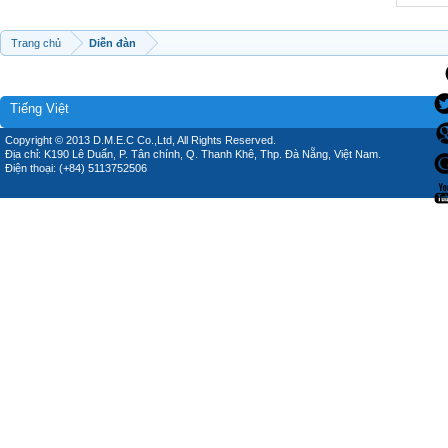
Trang chủ
Diễn đàn
Tiếng Việt
Copyright © 2013 D.M.E.C Co.,Ltd, All Rights Reserved.
Địa chỉ: K190 Lê Duẩn, P. Tân chính, Q. Thanh Khê, Thp. Đà Nẵng, Việt Nam.
Điện thoại: (+84) 5113752506