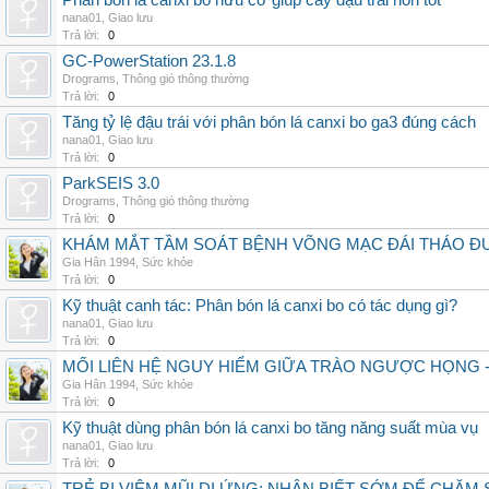
Phân bón lá canxi bo hữu cơ giúp cây đậu trái non tốt
nana01
,
Giao lưu
Trả lời:
0
GC-PowerStation 23.1.8
Drograms
,
Thông gió thông thường
Trả lời:
0
Tăng tỷ lệ đậu trái với phân bón lá canxi bo ga3 đúng cách
nana01
,
Giao lưu
Trả lời:
0
ParkSEIS 3.0
Drograms
,
Thông gió thông thường
Trả lời:
0
KHÁM MẮT TẦM SOÁT BỆNH VÕNG MẠC ĐÁI THÁO ĐƯ
Gia Hân 1994
,
Sức khỏe
Trả lời:
0
Kỹ thuật canh tác: Phân bón lá canxi bo có tác dụng gì?
nana01
,
Giao lưu
Trả lời:
0
MỐI LIÊN HỆ NGUY HIỂM GIỮA TRÀO NGƯỢC HỌNG 
Gia Hân 1994
,
Sức khỏe
Trả lời:
0
Kỹ thuật dùng phân bón lá canxi bo tăng năng suất mùa vụ
nana01
,
Giao lưu
Trả lời:
0