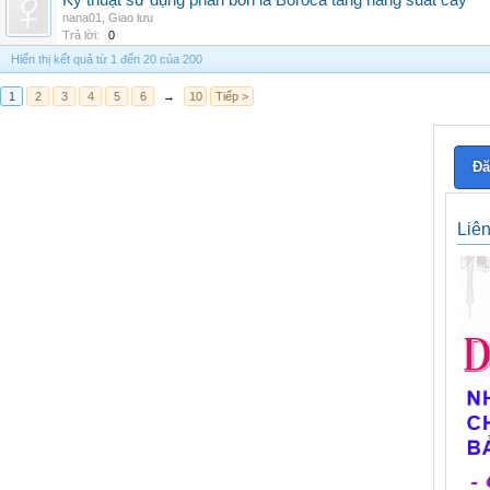
Kỹ thuật sử dụng phân bón lá Boroca tăng năng suất cây
nana01
,
Giao lưu
Trả lời:
0
Hiển thị kết quả từ 1 đến 20 của 200
1
2
3
4
5
6
→
10
Tiếp >
Đă
Liê