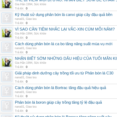
TRẺ BỊ VIÊM MŨI DỊ ỨNG: NHẬN BIẾT SỚM ĐỂ CHĂ
Gia Hân 1994
,
Sức khỏe
Trả lời:
0
Kỹ thuật sử dụng phân bón lá canxi giúp cây đậu quả bền
nana01
,
Giao lưu
Trả lời:
0
VÌ SAO CẦN TIÊM NHẮC LẠI VẮC-XIN CÚM MỖI NĂM?
Gia Hân 1994
,
Sức khỏe
Trả lời:
0
Cách dùng phân bón lá ca bo tăng năng suất mùa vụ mới
nana01
,
Giao lưu
Trả lời:
0
NHẬN BIẾT SỚM NHỮNG DẤU HIỆU CỦA TUỔI MÃN K
Gia Hân 1994
,
Sức khỏe
Trả lời:
0
Giải pháp dinh dưỡng cây trồng tối ưu từ Phân bón lá C30
nana01
,
Giao lưu
Trả lời:
0
Cách dùng phân bón lá Bortrac tăng đậu quả hiệu quả
nana01
,
Giao lưu
Trả lời:
0
Phân bón lá boron giúp cây trồng tăng tỷ lệ đậu quả
nana01
,
Giao lưu
Trả lời:
0