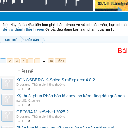
Chà
Nếu đây là lần đầu tiên bạn ghé thăm dmec.vn và có thắc mắc, bạn có th
để trở thành thành viên
để bắt đầu đăng bán sản phẩm của mình.
Trang chủ
Diễn đàn
Bài
1
2
3
4
5
6
→
10
Tiếp >
TIÊU ĐỀ
KONGSBERG K-Spice SimExplorer 4.8 2
Drograms
,
Thông gió thông thường
Trả lời:
0
Kỹ thuật phun Phân bón lá canxi bo kẽm tăng đậu quả non
nana01
,
Giao lưu
Trả lời:
0
GEOVIA MineSched 2025 2
Drograms
,
Thông gió thông thường
Trả lời:
0