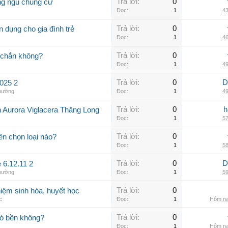
Trả lời:
0
ng ngủ chung cư
Đọc:
1
43
Trả lời:
0
 dụng cho gia đình trẻ
Đọc:
1
46
Trả lời:
0
 chắn không?
Đọc:
1
49
Trả lời:
0
D
025 2
thường
Đọc:
1
49
Trả lời:
0
h
n Aurora Viglacera Thăng Long
Đọc:
1
57
Trả lời:
0
ên chọn loại nào?
Đọc:
1
58
Trả lời:
0
D
 6.12.11 2
thường
Đọc:
1
59
Trả lời:
0
iệm sinh hóa, huyết học
c
Đọc:
1
Hôm na
Trả lời:
0
có bền không?
Đọc:
1
Hôm na