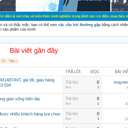
ơi chia sẽ kiến thức kinh nghiệm trong lãnh vực cơ điện, mua bán, ký gửi, cho 
vn và có thắc mắc, bạn có thể xem
các câu hỏi thường gặp
bằng cách nhấn 
n sản phẩm của mình.
Bài viết gần đây
10
Tiếp >
TRẢ LỜI
ĐỌC
BÀI VI
M148T4VC giá tốt, giao hàng
Trả lời:
0
maynen
43 034
Đọc:
1
4
Trả lời:
0
ng gian sống hiện đại
Đọc:
1
20
Trả lời:
0
 được nhiều khách hàng lựa chọn
Đọc:
1
23