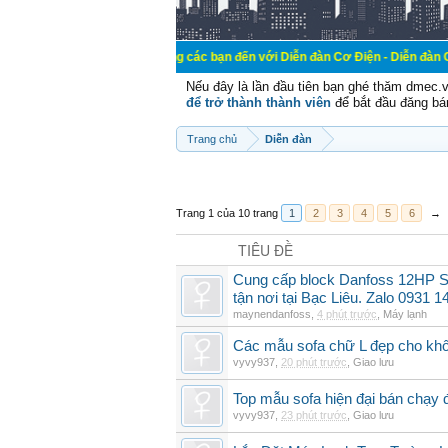
Chào mừng các bạn đến với Diễn đàn Cơ Điện - Diễn đàn Cơ điện là n
Nếu đây là lần đầu tiên bạn ghé thăm dmec.
để trở thành thành viên
để bắt đầu đăng bá
Trang chủ
Diễn đàn
Trang 1 của 10 trang
1
2
3
4
5
6
→
TIÊU ĐỀ
Cung cấp block Danfoss 12HP S
tận nơi tại Bạc Liêu. Zalo 0931 1
maynendanfoss
,
4 phút trước
,
Máy lạnh
Các mẫu sofa chữ L đẹp cho khô
vyvy937
,
20 phút trước
,
Giao lưu
Top mẫu sofa hiện đại bán chạy
vyvy937
,
23 phút trước
,
Giao lưu