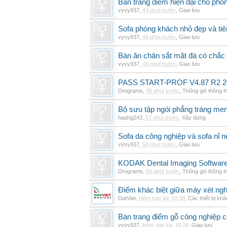
Bàn trang điểm hiện đại cho phò
vyvy937
,
43 phút trước
,
Giao lưu
Sofa phòng khách nhỏ đẹp và tiện
vyvy937
,
46 phút trước
,
Giao lưu
Bàn ăn chân sắt mặt đá có chắc
vyvy937
,
49 phút trước
,
Giao lưu
PASS START-PROF V4.87 R2 2
Drograms
,
49 phút trước
,
Thông gió thông 
Bộ sưu tập ngói phẳng tráng me
hadng243
,
57 phút trước
,
Xây dựng
Sofa da công nghiệp và sofa nỉ n
vyvy937
,
58 phút trước
,
Giao lưu
KODAK Dental Imaging Software
Drograms
,
59 phút trước
,
Thông gió thông 
Điểm khác biệt giữa máy xét ngh
DatViet
,
Hôm nay lúc 10:30
,
Các thiết bị khá
Bàn trang điểm gỗ công nghiệp 
vyvy937
,
Hôm nay lúc 10:28
,
Giao lưu