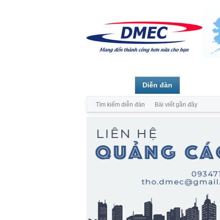
Trang chủ
Diễn đàn
Thành vi
Tìm kiếm diễn đàn
Bài viết gần đây