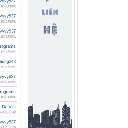
vyvy937
 phút trước
vyvy937
 phút trước
vyvy937
 phút trước
rograms
 phút trước
adng243
 phút trước
vyvy937
 phút trước
rograms
 phút trước
DatViet
y lúc 10:30
vyvy937
y lúc 10:28