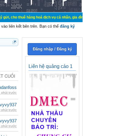
thuê hàng hoá dịch vụ cá nhân, gia đình. Mua bán, ký gửi, cho thuê thiết bị h
vào liên kết bên trên. Bạn có thể
đăng ký
Đăng nhập / Đăng ký
Liên hệ quảng cáo 1
ẾT CUỐI
danfoss
 phút trước
vyvy937
 phút trước
vyvy937
 phút trước