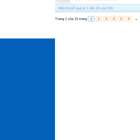
Hiển thị kết quả từ 1 đến 20 của 200
Trang 1 của 10 trang
1
2
3
4
5
6
→