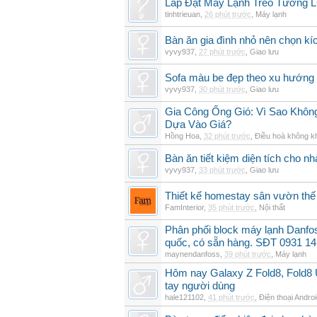
Lắp Đặt Máy Lạnh Treo Tường
tinhtrieuan
,
26 phút trước
,
Máy lạnh
Bàn ăn gia đình nhỏ nên chọn kí
vyvy937
,
27 phút trước
,
Giao lưu
Sofa màu be đẹp theo xu hướng 
vyvy937
,
30 phút trước
,
Giao lưu
Gia Công Ống Gió: Vì Sao Khô
Dựa Vào Giá?
Hồng Hoa
,
32 phút trước
,
Điều hoà không k
Bàn ăn tiết kiệm diện tích cho nh
vyvy937
,
33 phút trước
,
Giao lưu
Thiết kế homestay sân vườn thế 
FamInterior
,
35 phút trước
,
Nội thất
Phân phối block máy lạnh Danf
quốc, có sẵn hàng. SĐT 0931 14
maynendanfoss
,
39 phút trước
,
Máy lạnh
Hôm nay Galaxy Z Fold8, Fold8 U
tay người dùng
hale121102
,
41 phút trước
,
Điện thoại Andro