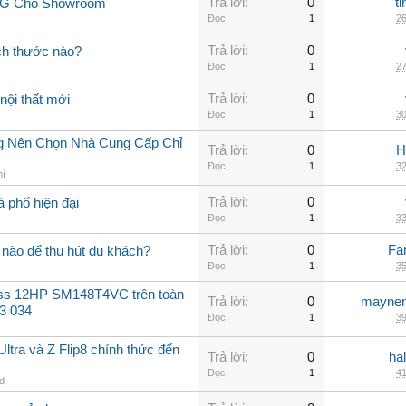
Trả lời:
0
t
 LG Cho Showroom
Đọc:
1
26
Trả lời:
0
ch thước nào?
Đọc:
1
27
Trả lời:
0
nội thất mới
Đọc:
1
30
ng Nên Chọn Nhà Cung Cấp Chỉ
Trả lời:
0
H
Đọc:
1
32
hí
Trả lời:
0
à phố hiện đại
Đọc:
1
33
Trả lời:
0
Fa
nào để thu hút du khách?
Đọc:
1
35
oss 12HP SM148T4VC trên toàn
Trả lời:
0
maynen
3 034
Đọc:
1
39
ltra và Z Flip8 chính thức đến
Trả lời:
0
ha
Đọc:
1
41
id