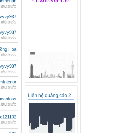
inhtrieuan
 phút trước
vyvy937
 phút trước
vyvy937
 phút trước
ồng Hoa
 phút trước
vyvy937
 phút trước
mInterior
 phút trước
Liên hệ quảng cáo 2
danfoss
 phút trước
le121102
 phút trước