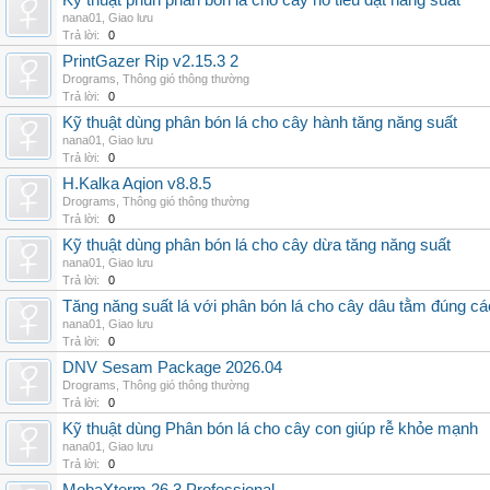
Kỹ thuật phun phân bón lá cho cây hồ tiêu đạt năng suất
nana01
,
Giao lưu
Trả lời:
0
PrintGazer Rip v2.15.3 2
Drograms
,
Thông gió thông thường
Trả lời:
0
Kỹ thuật dùng phân bón lá cho cây hành tăng năng suất
nana01
,
Giao lưu
Trả lời:
0
H.Kalka Aqion v8.8.5
Drograms
,
Thông gió thông thường
Trả lời:
0
Kỹ thuật dùng phân bón lá cho cây dừa tăng năng suất
nana01
,
Giao lưu
Trả lời:
0
Tăng năng suất lá với phân bón lá cho cây dâu tằm đúng c
nana01
,
Giao lưu
Trả lời:
0
DNV Sesam Package 2026.04
Drograms
,
Thông gió thông thường
Trả lời:
0
Kỹ thuật dùng Phân bón lá cho cây con giúp rễ khỏe mạnh
nana01
,
Giao lưu
Trả lời:
0