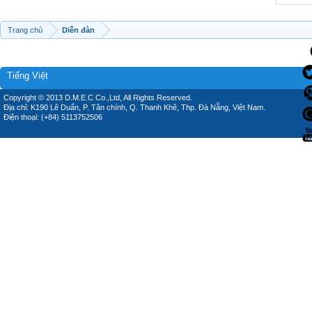
Trang chủ
Diễn đàn
Tiếng Việt
Copyright © 2013 D.M.E.C Co.,Ltd, All Rights Reserved.
Địa chỉ: K190 Lê Duẩn, P. Tân chính, Q. Thanh Khê, Thp. Đà Nẵng, Việt Nam.
Điện thoại: (+84) 5113752506