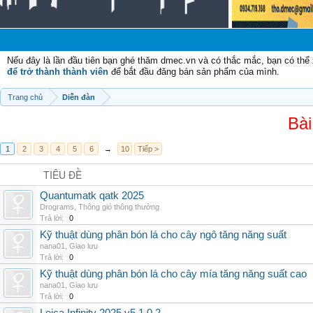
Nếu đây là lần đầu tiên bạn ghé thăm dmec.vn và có thắc mắc, bạn có th
để trở thành thành viên
để bắt đầu đăng bán sản phẩm của mình.
Trang chủ
Diễn đàn
Bài
1
2
3
4
5
6
→
10
Tiếp >
TIÊU ĐỀ
Quantumatk qatk 2025
Drograms
,
Thông gió thông thường
Trả lời:
0
Kỹ thuật dùng phân bón lá cho cây ngô tăng năng suất
nana01
,
Giao lưu
Trả lời:
0
Kỹ thuật dùng phân bón lá cho cây mía tăng năng suất cao
nana01
,
Giao lưu
Trả lời:
0