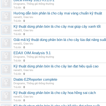
Leica Infinity 2025 v5.1.0 2
Drograms
,
Thông gió thông thường
Trả lời:
0
Hướng dẫn bón phân lá cho cây mai vàng chuẩn kỹ thuật
nana01
,
Giao lưu
Trả lời:
0
Kỹ thuật dùng phân bón lá cho cây mai giúp cây xanh tốt
nana01
,
Giao lưu
Trả lời:
0
Giải mã kỹ thuật dùng phân bón lá cho cây lúa đạt năng suấ
nana01
,
Giao lưu
Trả lời:
0
EDAX OIM Analysis 9.1
Drograms
,
Thông gió thông thường
Trả lời:
0
Kỹ thuật dùng phân bón lá cho cây lan đạt hiệu quả cao
nana01
,
Giao lưu
Trả lời:
0
Diablo EZReporter complete
Drograms
,
Thông gió thông thường
Trả lời:
0
Kỹ thuật dùng phân bón lá cho cây hoa hồng sai cách
nana01
,
Giao lưu
Trả lời:
0