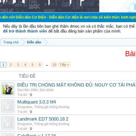
ễn đàn Cơ Điện - Diễn đàn Cơ điện là nơi chia sẽ kiến thức kinh nghiệm trong 
Nếu đây là lần đầu tiên bạn ghé thăm dmec.vn và có thắc mắc, bạn có th
để trở thành thành viên
để bắt đầu đăng bán sản phẩm của mình.
Trang chủ
Diễn đàn
Bài
1
2
3
4
5
6
→
10
Tiếp >
TIÊU ĐỀ
ĐIỀU TRỊ CHÓNG MẶT KHÔNG ĐỦ: NGUY CƠ TÁI PH
Gia Hân 1994
,
Sức khỏe
Trả lời:
0
Multiquant 3.0.3 hf4
Drograms
,
Thông gió thông thường
Trả lời:
0
Landmark EDT 5000.18 2
Drograms
,
Thông gió thông thường
Trả lời:
0