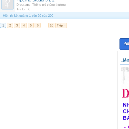
Pipeline Studio 5.2 2
Drograms
,
Thông gió thông thường
Trả lời:
0
Hiển thị kết quả từ 1 đến 20 của 200
1
2
3
4
5
6
→
10
Tiếp >
Đă
Liê