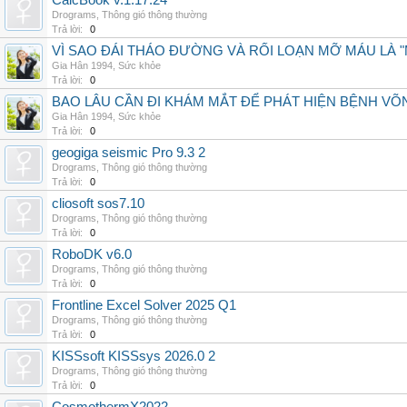
CalcBook v.1.17.24
Drograms
,
Thông gió thông thường
Trả lời:
0
VÌ SAO ĐÁI THÁO ĐƯỜNG VÀ RỐI LOẠN MỠ MÁU LÀ 
Gia Hân 1994
,
Sức khỏe
Trả lời:
0
BAO LÂU CẦN ĐI KHÁM MẮT ĐỂ PHÁT HIỆN BỆNH V
Gia Hân 1994
,
Sức khỏe
Trả lời:
0
geogiga seismic Pro 9.3 2
Drograms
,
Thông gió thông thường
Trả lời:
0
cliosoft sos7.10
Drograms
,
Thông gió thông thường
Trả lời:
0
RoboDK v6.0
Drograms
,
Thông gió thông thường
Trả lời:
0
Frontline Excel Solver 2025 Q1
Drograms
,
Thông gió thông thường
Trả lời:
0
KISSsoft KISSsys 2026.0 2
Drograms
,
Thông gió thông thường
Trả lời:
0