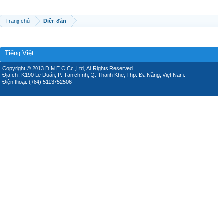
Trang chủ
Diễn đàn
Tiếng Việt
Copyright © 2013 D.M.E.C Co.,Ltd, All Rights Reserved.
Địa chỉ: K190 Lê Duẩn, P. Tân chính, Q. Thanh Khê, Thp. Đà Nẵng, Việt Nam.
Điện thoại: (+84) 5113752506