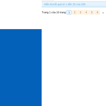
Hiển thị kết quả từ 1 đến 20 của 200
Trang 1 của 10 trang
1
2
3
4
5
6
→