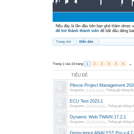
Nếu đây là lần đầu tiên bạn ghé thăm dmec.
để trở thành thành viên
để bắt đầu đăng bá
Trang chủ
Diễn đàn
Trang 1 của 10 trang
1
2
3
4
5
6
→
TIÊU ĐỀ
Plexos Project Management 202
Drograms
,
9 phút trước
,
Thông gió thông t
ECU Test 2023.1
Drograms
,
20 phút trước
,
Thông gió thông 
Dynamic Web TWAIN 17.2.1
Drograms
,
35 phút trước
,
Thông gió thông 
Geoscience ANALYST Pro v.4.7.