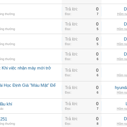
Trả lời:
0
D
ông thường
Đọc:
7
Hôm na
Trả lời:
0
D
hông thường
Đọc:
5
Hôm na
Trả lời:
0
D
hông thường
Đọc:
5
Hôm na
Trả lời:
0
D
hông thường
Đọc:
6
Hôm na
 Khi việc nhận máy mới trở
Trả lời:
0
Đọc:
6
Hôm na
ài Học Định Giá "Máu Mặt" Để
Trả lời:
0
hyunda
Đọc:
6
Hôm na
Trả lời:
0
dầu khí
hác
Đọc:
7
Hôm na
Trả lời:
0
D
C251
hông thường
Đọc:
8
Hôm na