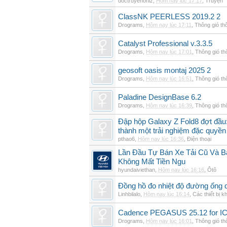
doctruyenonlz
,
Hôm nay lúc 17:17
,
Truyện
ClassNK PEERLESS 2019.2 2
Drograms
,
Hôm nay lúc 17:11
,
Thông gió th
Catalyst Professional v.3.3.5
Drograms
,
Hôm nay lúc 17:01
,
Thông gió t
geosoft oasis montaj 2025 2
Drograms
,
Hôm nay lúc 16:51
,
Thông gió t
Paladine DesignBase 6.2
Drograms
,
Hôm nay lúc 16:39
,
Thông gió t
Đập hộp Galaxy Z Fold8 đợt đầu:
thành một trải nghiệm đặc quyền
pthao6
,
Hôm nay lúc 16:36
,
Điện thoại
Lần Đầu Tự Bán Xe Tải Cũ Và B
Không Mất Tiền Ngu
hyundaiviethan
,
Hôm nay lúc 16:16
,
Ôtô
Đồng hồ đo nhiệt độ đường ống 
Linhbilalo
,
Hôm nay lúc 16:14
,
Các thiết bị k
Cadence PEGASUS 25.12 for I
Drograms
,
Hôm nay lúc 16:01
,
Thông gió t