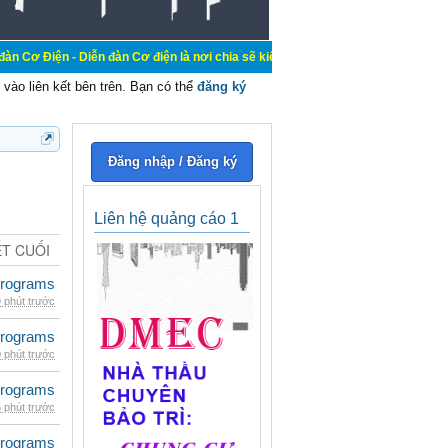
iễn đàn Cơ điện là nơi chia sẽ kiến thức kinh nghiệm trong lãnh vực cơ điện, 
vào liên kết bên trên. Bạn có thể
đăng ký
Đăng nhập / Đăng ký
Liên hệ quảng cáo 1
ẾT CUỐI
rograms
 phút trước
rograms
 phút trước
rograms
 phút trước
rograms