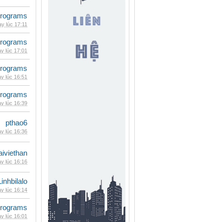
rograms
y lúc 17:11
rograms
y lúc 17:01
rograms
y lúc 16:51
rograms
y lúc 16:39
pthao6
y lúc 16:36
iviethan
y lúc 16:16
Linhbilalo
y lúc 16:14
rograms
y lúc 16:01