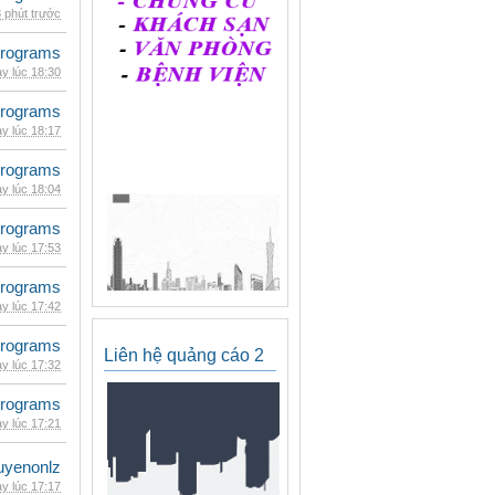
 phút trước
rograms
y lúc 18:30
rograms
y lúc 18:17
rograms
y lúc 18:04
rograms
y lúc 17:53
rograms
y lúc 17:42
rograms
Liên hệ quảng cáo 2
y lúc 17:32
rograms
y lúc 17:21
uyenonlz
y lúc 17:17