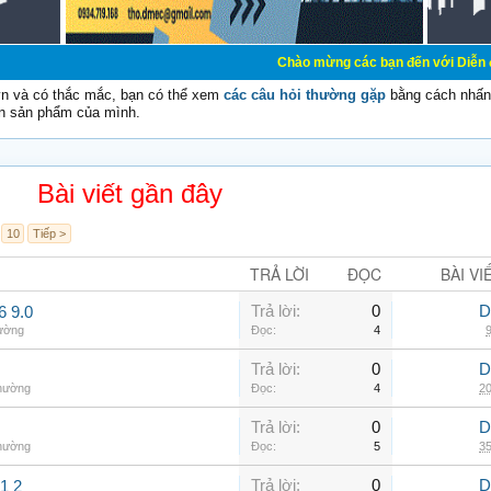
Chào mừng các bạn đến với Diễn đàn Cơ Điện - D
vn và có thắc mắc, bạn có thể xem
các câu hỏi thường gặp
bằng cách nhấn 
n sản phẩm của mình.
Bài viết gần đây
10
Tiếp >
TRẢ LỜI
ĐỌC
BÀI VI
Trả lời:
0
D
6 9.0
hường
Đọc:
4
9
Trả lời:
0
D
thường
Đọc:
4
20
Trả lời:
0
D
thường
Đọc:
5
35
Trả lời:
0
D
1 2