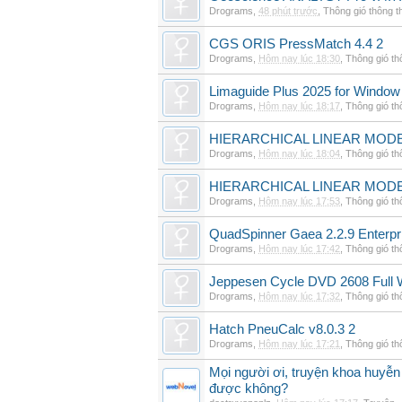
Drograms
,
48 phút trước
,
Thông gió thông 
CGS ORIS PressMatch 4.4 2
Drograms
,
Hôm nay lúc 18:30
,
Thông gió t
Limaguide Plus 2025 for Window
Drograms
,
Hôm nay lúc 18:17
,
Thông gió t
HIERARCHICAL LINEAR MODE
Drograms
,
Hôm nay lúc 18:04
,
Thông gió t
HIERARCHICAL LINEAR MOD
Drograms
,
Hôm nay lúc 17:53
,
Thông gió t
QuadSpinner Gaea 2.2.9 Enterpr
Drograms
,
Hôm nay lúc 17:42
,
Thông gió t
Jeppesen Cycle DVD 2608 Full 
Drograms
,
Hôm nay lúc 17:32
,
Thông gió t
Hatch PneuCalc v8.0.3 2
Drograms
,
Hôm nay lúc 17:21
,
Thông gió t
Mọi người ơi, truyện khoa huyễn
được không?