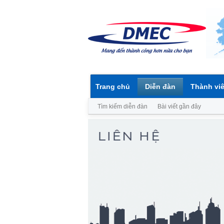
Trang chủ
Diễn đàn
Thành vi
Tìm kiếm diễn đàn
Bài viết gần đây