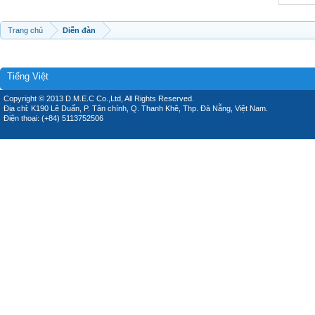
Trang chủ
Diễn đàn
Tiếng Việt
Copyright © 2013 D.M.E.C Co.,Ltd, All Rights Reserved.
Địa chỉ: K190 Lê Duẩn, P. Tân chính, Q. Thanh Khê, Thp. Đà Nẵng, Việt Nam.
Điện thoại: (+84) 5113752506