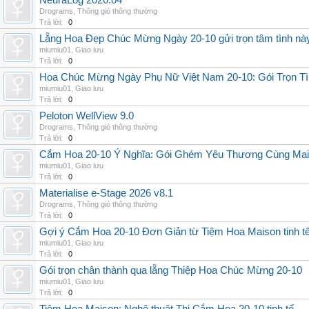
NeuraLog 2026.04
Drograms
,
Thông gió thông thường
Trả lời:
0
Lẵng Hoa Đẹp Chúc Mừng Ngày 20-10 gửi trọn tâm tình nà
miumiu01
,
Giao lưu
Trả lời:
0
Hoa Chúc Mừng Ngày Phụ Nữ Việt Nam 20-10: Gói Trọn Tì
miumiu01
,
Giao lưu
Trả lời:
0
Peloton WellView 9.0
Drograms
,
Thông gió thông thường
Trả lời:
0
Cắm Hoa 20-10 Ý Nghĩa: Gói Ghém Yêu Thương Cùng Ma
miumiu01
,
Giao lưu
Trả lời:
0
Materialise e-Stage 2026 v8.1
Drograms
,
Thông gió thông thường
Trả lời:
0
Gợi ý Cắm Hoa 20-10 Đơn Giản từ Tiệm Hoa Maison tinh t
miumiu01
,
Giao lưu
Trả lời:
0
Gói trọn chân thành qua lẵng Thiệp Hoa Chúc Mừng 20-10
miumiu01
,
Giao lưu
Trả lời:
0