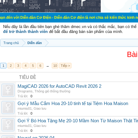
ễn đàn Cơ Điện - Diễn đàn Cơ điện là nơi chia sẽ kiến thức kinh nghiệm trong 
Nếu đây là lần đầu tiên bạn ghé thăm dmec.vn và có thắc mắc, bạn có th
để trở thành thành viên
để bắt đầu đăng bán sản phẩm của mình.
Trang chủ
Diễn đàn
Bài
1
2
3
4
5
6
→
10
Tiếp >
TIÊU ĐỀ
MagiCAD 2026 for AutoCAD Revit 2026 2
Drograms
,
Thông gió thông thường
Trả lời:
0
Gợi ý Mẫu Cắm Hoa 20-10 tinh tế tại Tiệm Hoa Maison
miumiu01
,
Giao lưu
Trả lời:
0
Gợi Ý Bó Hoa Tặng Mẹ 20-10 Mầm Non Từ Maison Thật Ti
miumiu01
,
Giao lưu
Trả lời:
0