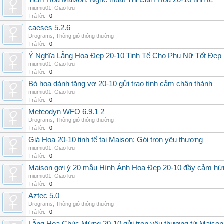
Tiệm Hoa Maison: Nghệ thuật Thi Cắm Hoa 20-10 tinh tế
miumiu01
,
Giao lưu
Trả lời:
0
caeses 5.2.6
Drograms
,
Thông gió thông thường
Trả lời:
0
Ý Nghĩa Lẵng Hoa Đẹp 20-10 Tinh Tế Cho Phụ Nữ Tốt Đẹp
miumiu01
,
Giao lưu
Trả lời:
0
Bó hoa dành tặng vợ 20-10 gửi trao tình cảm chân thành
miumiu01
,
Giao lưu
Trả lời:
0
Meteodyn WFO 6.9.1 2
Drograms
,
Thông gió thông thường
Trả lời:
0
Giá Hoa 20-10 tinh tế tại Maison: Gói trọn yêu thương
miumiu01
,
Giao lưu
Trả lời:
0
Maison gợi ý 20 mẫu Hình Ảnh Hoa Đẹp 20-10 đầy cảm hứ
miumiu01
,
Giao lưu
Trả lời:
0
Aztec 5.0
Drograms
,
Thông gió thông thường
Trả lời:
0