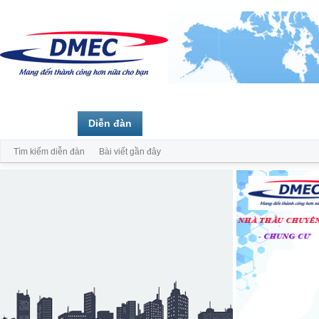
Trang chủ
Diễn đàn
Thành viên
Tìm kiếm diễn đàn
Bài viết gần đây