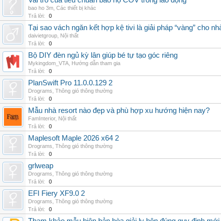
Vai trò của tiêu chuẩn bảo hộ COV trong lao động
bao ho 3m
,
Các thiết bị khác
Trả lời:
0
Tại sao vách ngăn kết hợp kệ tivi là giải pháp “vàng” cho nh
daivietgroup
,
Nội thất
Trả lời:
0
Bộ DIY đèn ngủ kỳ lân giúp bé tự tạo góc riêng
Mykingdom_VTA
,
Hướng dẫn tham gia
Trả lời:
0
PlanSwift Pro 11.0.0.129 2
Drograms
,
Thông gió thông thường
Trả lời:
0
Mẫu nhà resort nào đẹp và phù hợp xu hướng hiện nay?
FamInterior
,
Nội thất
Trả lời:
0
Maplesoft Maple 2026 x64 2
Drograms
,
Thông gió thông thường
Trả lời:
0
grlweap
Drograms
,
Thông gió thông thường
Trả lời:
0
EFI Fiery XF9.0 2
Drograms
,
Thông gió thông thường
Trả lời:
0