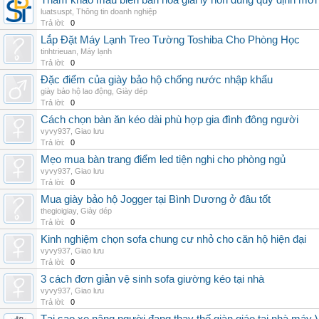
Tham khảo mẫu biên bản hòa giải ly hôn đúng quy định mới
luatsuspt
,
Thông tin doanh nghiệp
Trả lời:
0
Lắp Đặt Máy Lạnh Treo Tường Toshiba Cho Phòng Học
tinhtrieuan
,
Máy lạnh
Trả lời:
0
Đặc điểm của giày bảo hộ chống nước nhập khẩu
giày bảo hộ lao động
,
Giày dép
Trả lời:
0
Cách chọn bàn ăn kéo dài phù hợp gia đình đông người
vyvy937
,
Giao lưu
Trả lời:
0
Mẹo mua bàn trang điểm led tiện nghi cho phòng ngủ
vyvy937
,
Giao lưu
Trả lời:
0
Mua giày bảo hộ Jogger tại Bình Dương ở đâu tốt
thegioigiay
,
Giày dép
Trả lời:
0
Kinh nghiệm chọn sofa chung cư nhỏ cho căn hộ hiện đại
vyvy937
,
Giao lưu
Trả lời:
0
3 cách đơn giản vệ sinh sofa giường kéo tại nhà
vyvy937
,
Giao lưu
Trả lời:
0