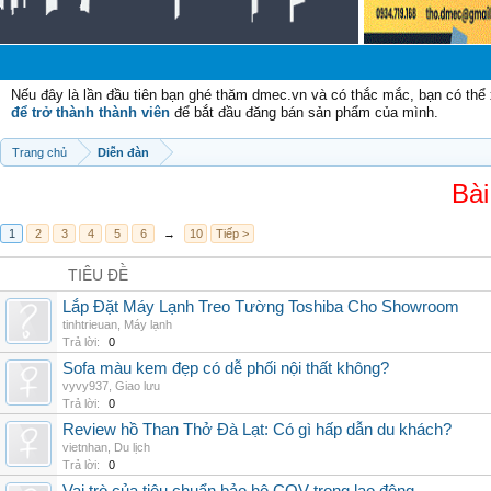
C
Nếu đây là lần đầu tiên bạn ghé thăm dmec.vn và có thắc mắc, bạn có th
để trở thành thành viên
để bắt đầu đăng bán sản phẩm của mình.
Trang chủ
Diễn đàn
Bài
1
2
3
4
5
6
→
10
Tiếp >
TIÊU ĐỀ
Lắp Đặt Máy Lạnh Treo Tường Toshiba Cho Showroom
tinhtrieuan
,
Máy lạnh
Trả lời:
0
Sofa màu kem đẹp có dễ phối nội thất không?
vyvy937
,
Giao lưu
Trả lời:
0
Review hồ Than Thở Đà Lạt: Có gì hấp dẫn du khách?
vietnhan
,
Du lịch
Trả lời:
0