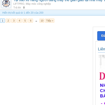
Tại sao xe nâng người đang thay thế giàn giáo tại nhà máy
LIFTPRO
,
Máy móc công nghiệp
Trả lời:
0
Hiển thị kết quả từ 1 đến 20 của 200
1
2
3
4
5
6
→
10
Tiếp >
Đă
Liê