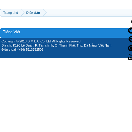
Trang chủ
Diễn đàn
Tiếng Việt
Copyright © 2013 D.M.E.C Co.,Ltd, All Rights Reserved.
Địa chỉ: K190 Lê Duẩn, P. Tân chính, Q. Thanh Khê, Thp. Đà Nẵng, Việt Nam.
Điện thoại: (+84) 5113752506