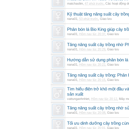
matchaslim
,
47 phút trước
,
Các hoạt động dự
Kỹ thuật tăng năng suất cây trồn
nana01
,
53 phút trước
,
Giao lưu
Phân bón lá Bio King giúp cây t
nana01
,
Hôm nay lúc 20:37
,
Giao lưu
Tăng năng suất cây trồng nhờ Ph
nana01
,
Hôm nay lúc 20:29
,
Giao lưu
Hướng dẫn sử dụng phân bón lá b
nana01
,
Hôm nay lúc 20:22
,
Giao lưu
Tăng năng suất cây trồng: Phân b
nana01
,
Hôm nay lúc 20:15
,
Giao lưu
Tìm hiểu điện trở khô một đầu v
sản xuất
vattunganhnhiet
,
Hôm nay lúc 20:12
,
Máy mó
Tăng năng suất cây trồng nhờ sử
nana01
,
Hôm nay lúc 20:08
,
Giao lưu
Tối ưu dinh dưỡng cây trồng cùn
nana01
,
Hôm nay lúc 20:01
,
Giao lưu