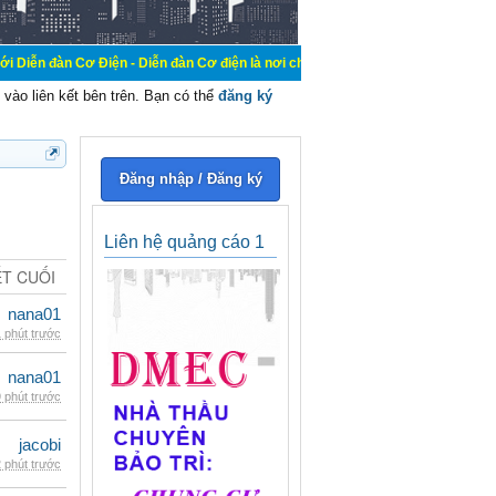
Điện - Diễn đàn Cơ điện là nơi chia sẽ kiến thức kinh nghiệm trong lãnh vực c
vào liên kết bên trên. Bạn có thể
đăng ký
Đăng nhập / Đăng ký
Liên hệ quảng cáo 1
ẾT CUỐI
nana01
 phút trước
nana01
 phút trước
jacobi
 phút trước