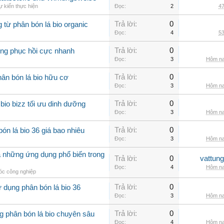
 kiến thực hiện
Đọc:
2
47
Trả lời:
0
g từ phân bón lá bio organic
Đọc:
4
53
Trả lời:
0
rồng phục hồi cực nhanh
Đọc:
3
Hôm na
Trả lời:
0
ân bón lá bio hữu cơ
Đọc:
3
Hôm na
Trả lời:
0
io bizz tối ưu dinh dưỡng
Đọc:
3
Hôm na
Trả lời:
0
ón lá bio 36 giá bao nhiêu
Đọc:
3
Hôm na
à những ứng dụng phổ biến trong
Trả lời:
0
vattun
Đọc:
4
Hôm na
c công nghiệp
Trả lời:
0
 dụng phân bón lá bio 36
Đọc:
3
Hôm na
Trả lời:
0
g phân bón lá bio chuyên sâu
Đọc:
4
Hôm na