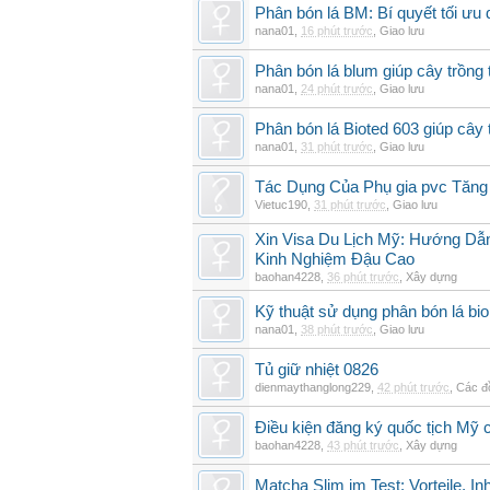
Phân bón lá BM: Bí quyết tối ưu
nana01
,
16 phút trước
,
Giao lưu
Phân bón lá blum giúp cây trồn
nana01
,
24 phút trước
,
Giao lưu
Phân bón lá Bioted 603 giúp cây 
nana01
,
31 phút trước
,
Giao lưu
Tác Dụng Của Phụ gia pvc Tăn
Vietuc190
,
31 phút trước
,
Giao lưu
Xin Visa Du Lịch Mỹ: Hướng Dẫn
Kinh Nghiệm Đậu Cao
baohan4228
,
36 phút trước
,
Xây dựng
Kỹ thuật sử dụng phân bón lá bi
nana01
,
38 phút trước
,
Giao lưu
Tủ giữ nhiệt 0826
dienmaythanglong229
,
42 phút trước
,
Các đ
Điều kiện đăng ký quốc tịch Mỹ c
baohan4228
,
43 phút trước
,
Xây dựng
Matcha Slim im Test: Vorteile, I