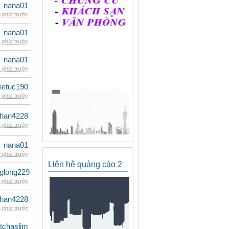
nana01
 phút trước
nana01
 phút trước
nana01
 phút trước
ietuc190
 phút trước
han4228
 phút trước
nana01
 phút trước
Liên hệ quảng cáo 2
glong229
 phút trước
han4228
 phút trước
tchaslim