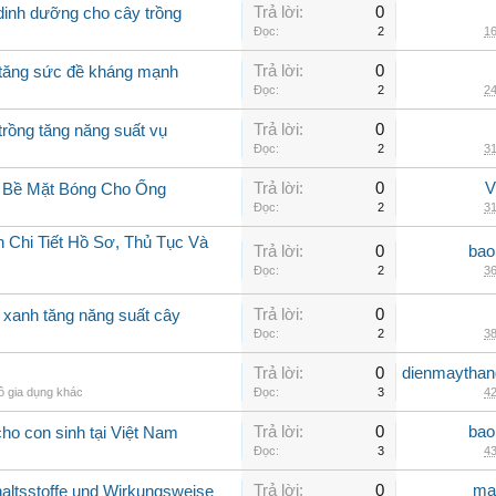
Trả lời:
0
 dinh dưỡng cho cây trồng
Đọc:
2
16
Trả lời:
0
g tăng sức đề kháng mạnh
Đọc:
2
24
Trả lời:
0
trồng tăng năng suất vụ
Đọc:
2
31
Trả lời:
0
V
g Bề Mặt Bóng Cho Ống
Đọc:
2
31
 Chi Tiết Hồ Sơ, Thủ Tục Và
Trả lời:
0
bao
Đọc:
2
36
Trả lời:
0
o xanh tăng năng suất cây
Đọc:
2
38
Trả lời:
0
dienmaythan
ồ gia dụng khác
Đọc:
3
42
Trả lời:
0
bao
ho con sinh tại Việt Nam
Đọc:
3
43
Trả lời:
0
ma
nhaltsstoffe und Wirkungsweise