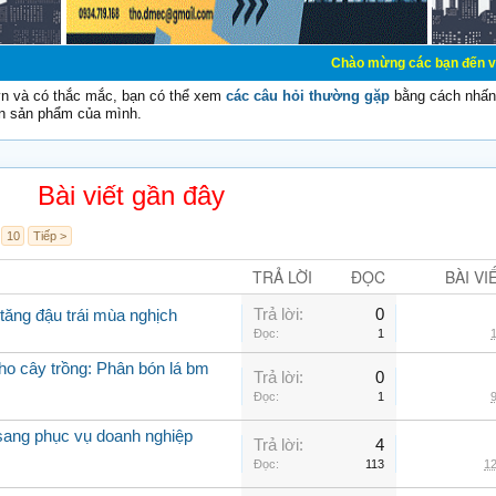
Chào mừng các bạn đến với Diễn đàn Cơ 
vn và có thắc mắc, bạn có thể xem
các câu hỏi thường gặp
bằng cách nhấn 
n sản phẩm của mình.
Bài viết gần đây
10
Tiếp >
TRẢ LỜI
ĐỌC
BÀI VI
Trả lời:
0
tăng đậu trái mùa nghịch
Đọc:
1
1
cho cây trồng: Phân bón lá bm
Trả lời:
0
Đọc:
1
9
 sang phục vụ doanh nghiệp
Trả lời:
4
Đọc:
113
12