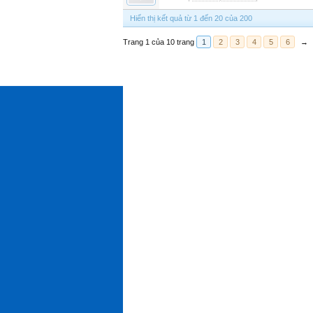
Hiển thị kết quả từ 1 đến 20 của 200
Trang 1 của 10 trang
1
2
3
4
5
6
→