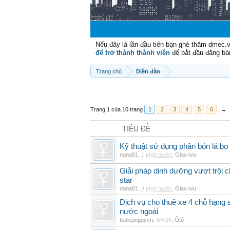
Nếu đây là lần đầu tiên bạn ghé thăm dmec.
để trở thành thành viên
để bắt đầu đăng bá
Trang chủ
Diễn đàn
Trang 1 của 10 trang
1
2
3
4
5
6
→
TIÊU ĐỀ
Kỹ thuật sử dụng phân bón lá bo 
nana01
,
1 phút trước
,
Giao lưu
Giải pháp dinh dưỡng vượt trội 
star
nana01
,
9 phút trước
,
Giao lưu
Dịch vụ cho thuê xe 4 chỗ hạng
nước ngoài
todiepnguyen
,
4/4/26
,
Ôtô