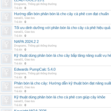
LEADTOOLS 23 2
Drograms
,
Thông gió thông thường
Trả lời:
0
Hướng dẫn bón phân bón lá cho cây cà phê con đạt chuẩn
nana01
,
Giao lưu
Trả lời:
0
Tối ưu dinh dưỡng với phân bón lá cho cây cà phê hiệu quả
nana01
,
Giao lưu
Trả lời:
0
NAPA 2024.2 2
Drograms
,
Thông gió thông thường
Trả lời:
0
Kỹ thuật dùng phân bón lá cho cây bắp tăng năng suất vụ h
nana01
,
Giao lưu
Trả lời:
0
Edwards PumpCalc 5.4.0
Drograms
,
Thông gió thông thường
Trả lời:
0
Phân bón lá cho cây: Hướng dẫn kỹ thuật bón đạt năng suấ
nana01
,
Giao lưu
Trả lời:
0
Kỹ thuật dùng phân bón lá cho cà phê con giúp cây khỏe
nana01
,
Giao lưu
Trả lời:
0