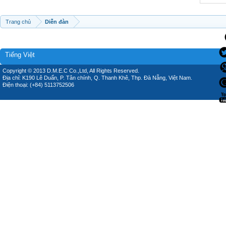
Trang chủ
Diễn đàn
Tiếng Việt
Copyright © 2013 D.M.E.C Co.,Ltd, All Rights Reserved.
Địa chỉ: K190 Lê Duẩn, P. Tân chính, Q. Thanh Khê, Thp. Đà Nẵng, Việt Nam.
Điện thoại: (+84) 5113752506