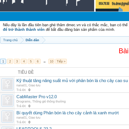
C
Nếu đây là lần đầu tiên bạn ghé thăm dmec.vn và có thắc mắc, bạn có th
để trở thành thành viên
để bắt đầu đăng bán sản phẩm của mình.
Trang chủ
Diễn đàn
Bài
1
2
3
4
5
6
→
10
Tiếp >
TIÊU ĐỀ
Kỹ thuật tăng năng suất mủ với phân bón lá cho cây cao su
nana01
,
Giao lưu
Trả lời:
0
CabMaster Pro v12.0
Drograms
,
Thông gió thông thường
Trả lời:
0
Bí quyết dùng Phân bón lá cho cây cảnh lá xanh mướt
nana01
,
Giao lưu
Trả lời:
0