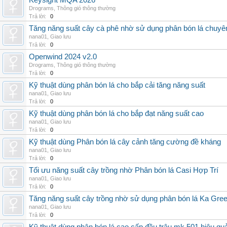
Keysight MQA 2026
Drograms
,
Thông gió thông thường
Trả lời:
0
Tăng năng suất cây cà phê nhờ sử dụng phân bón lá chuyê
nana01
,
Giao lưu
Trả lời:
0
Openwind 2024 v2.0
Drograms
,
Thông gió thông thường
Trả lời:
0
Kỹ thuật dùng phân bón lá cho bắp cải tăng năng suất
nana01
,
Giao lưu
Trả lời:
0
Kỹ thuật dùng phân bón lá cho bắp đạt năng suất cao
nana01
,
Giao lưu
Trả lời:
0
Kỹ thuật dùng Phân bón lá cây cảnh tăng cường đề kháng
nana01
,
Giao lưu
Trả lời:
0
Tối ưu năng suất cây trồng nhờ Phân bón lá Casi Hợp Trí
nana01
,
Giao lưu
Trả lời:
0
Tăng năng suất cây trồng nhờ sử dụng phân bón lá Ka Gre
nana01
,
Giao lưu
Trả lời:
0