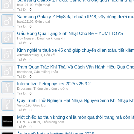
Samsung Galaxy Z Fold8: Camera không quá nhiều nhưng 
hale121102
,
Điện thoại
Trả lời:
0
Samsung Galaxy Z Flip8 đạt chuẩn IP48, vậy dùng dưới m
hale121102
,
Điện thoại
Trả lời:
0
Gấu Bông Quà Tặng Sinh Nhật Cho Bé – YUMI TOYS
Huy Nguyen
,
Điều hoà không khí
Trả lời:
2
Kinh nghiệm thuê xe 45 chỗ giúp chuyến đi an toàn, tiết kiệ
wifimmarketing01
,
Liên kết
Trả lời:
0
Trạm Quan Trắc Khí Thải Và Cách Vận Hành Hiệu Quả Ch
nhattinseo
,
Các thiết bị khác
Trả lời:
0
Interactive Petrophysics 2025 v25.3.2
Drograms
,
Thông gió thông thường
Trả lời:
0
Quy Trình Thử Nghiệm Hạt Nhựa Nguyên Sinh Khi Nhập K
Vietuc190
,
Giao lưu
Trả lời:
0
Một chiếc áo thun không chỉ là món quà thời trang mà còn 
CTRLFASHION
,
Thời trang nam
Trả lời:
0