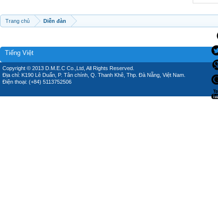
Trang chủ
Diễn đàn
Tiếng Việt
Copyright © 2013 D.M.E.C Co.,Ltd, All Rights Reserved.
Địa chỉ: K190 Lê Duẩn, P. Tân chính, Q. Thanh Khê, Thp. Đà Nẵng, Việt Nam.
Điện thoại: (+84) 5113752506