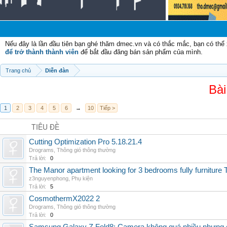
Chào
Nếu đây là lần đầu tiên bạn ghé thăm dmec.vn và có thắc mắc, bạn có th
để trở thành thành viên
để bắt đầu đăng bán sản phẩm của mình.
Trang chủ
Diễn đàn
Bài
1
2
3
4
5
6
→
10
Tiếp >
TIÊU ĐỀ
Cutting Optimization Pro 5.18.21.4
Drograms
,
Thông gió thông thường
Trả lời:
0
The Manor apartment looking for 3 bedrooms fully furnitur
z3nguyenphong
,
Phụ kiện
Trả lời:
5
CosmothermX2022 2
Drograms
,
Thông gió thông thường
Trả lời:
0