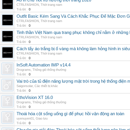
Áo in chữ hot xu hướng thời trang 2026
CTRLFASHION
,
Thời trang nam
Trả lời:
0
Outfit Basic Kém Sang Và Cách Khắc Phục Để Mặc Đơn 
CTRLFASHION
,
Thời trang nam
Trả lời:
0
Tinh thần Việt Nam qua trang phục không chỉ nằm ở những 
CTRLFASHION
,
Thời trang nam
Trả lời:
0
Cách tẩy áo trắng bị ố vàng mà không làm hỏng hình in siêu
CTRLFASHION
,
Thời trang nam
Trả lời:
0
InSoft Automation IMP v14.4
Drograms
,
Thông gió thông thường
Trả lời:
0
Vai trò của tủ điện năng lượng mặt trời trong hệ thống điện m
Saigonsolar
,
Các thiết bị khác
Trả lời:
0
EthoVision XT 16.0
Drograms
,
Thông gió thông thường
Trả lời:
0
Thoái hóa cột sống uống gì để phục hồi vận động an toàn
uyenuyen01
,
Giao lưu
Trả lời:
0