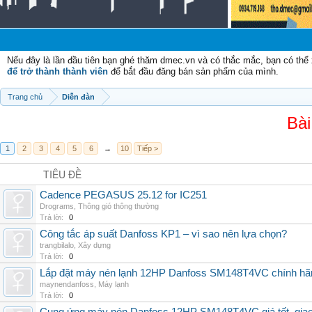
Nếu đây là lần đầu tiên bạn ghé thăm dmec.vn và có thắc mắc, bạn có th
để trở thành thành viên
để bắt đầu đăng bán sản phẩm của mình.
Trang chủ
Diễn đàn
Bài
1
2
3
4
5
6
→
10
Tiếp >
TIÊU ĐỀ
Cadence PEGASUS 25.12 for IC251
Drograms
,
Thông gió thông thường
Trả lời:
0
Công tắc áp suất Danfoss KP1 – vì sao nên lựa chọn?
trangbilalo
,
Xây dựng
Trả lời:
0
Lắp đặt máy nén lạnh 12HP Danfoss SM148T4VC chính hãng, 
maynendanfoss
,
Máy lạnh
Trả lời:
0