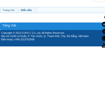
Trang chủ
Diễn đàn
Tiếng Việt
Copyright © 2013 D.M.E.C Co.,Ltd, All Rights Reserved.
Địa chỉ: K190 Lê Duẩn, P. Tân chính, Q. Thanh Khê, Thp. Đà Nẵng, Việt Nam.
Điện thoại: (+84) 5113752506