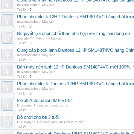
Cung ứng máy nén Danfoss 12HP SM148T4VC giá tốt, giao h
maynendanfoss
,
Máy lạnh
Trả lời:
0
Phân phối block 12HP Danfoss SM148T4VC hàng chất lượng,
maynendanfoss
,
Máy lạnh
Trả lời:
0
Bí quyết lựa chọn chổi than phù hợp với từng loại động cơ
quanglan77
,
Máy tính - Laptop
Trả lời:
0
Cung cấp block lạnh Danfoss 12HP SM148T4VC hàng China, g
maynendanfoss
,
Máy lạnh
Trả lời:
0
Bán máy nén lạnh 12HP Danfoss SM148T4VC mới 100%, hà
maynendanfoss
,
Máy lạnh
Trả lời:
0
Phân phối block Danfoss 12HP SM148T4VC hàng chất lượng
maynendanfoss
,
Máy lạnh
Trả lời:
0
InSoft Automation IMP v14.4
Drograms
,
Thông gió thông thường
Trả lời:
0
Đồ chơi cho bé 3 tuổi
Huy Nguyen
,
Các hoạt động dự kiến thực hiện
Trả lời:
0