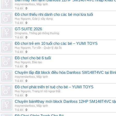
Bán máy nén lạnh Danfoss 12HP SM148T4VC nhập khẩu China
maynendanfoss
,
Máy lạnh
Trả lời:
0
Đồ chơi thiếu nhi dành cho các bé mọi lứa tuổi
Huy Nguyen
,
Góp ý xây dựng
Trả lời:
0
GT-SUITE 2026
Drograms
,
Thông gió thông thường
Trả lời:
0
Đồ chơi trẻ em 10 tuổi cho các bé – YUMI TOYS
Huy Nguyen
,
Tư vấn - Quản lý địa ốc
Trả lời:
0
Đồ chơi cho bé 6 tuổi
Huy Nguyen
,
Đào tạo
Trả lời:
0
Chuyên lắp đặt block điều hòa Danfoss SM148T4VC tại Bình
maynendanfoss
,
Máy lạnh
Trả lời:
0
Đồ chơi phát triển trí tuệ cho bé – YUMI TOYS
Huy Nguyen
,
Trang trí nội ngoại thất
Trả lời:
0
Chuyên bán#thay mới block Danfoss 12HP SM148T4VC tận n
maynendanfoss
,
Máy lạnh
Trả lời:
0