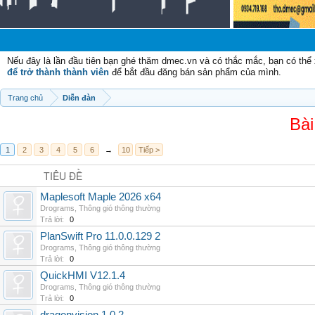
C
Nếu đây là lần đầu tiên bạn ghé thăm dmec.vn và có thắc mắc, bạn có th
để trở thành thành viên
để bắt đầu đăng bán sản phẩm của mình.
Trang chủ
Diễn đàn
Bài
1
2
3
4
5
6
→
10
Tiếp >
TIÊU ĐỀ
Maplesoft Maple 2026 x64
Drograms
,
Thông gió thông thường
Trả lời:
0
PlanSwift Pro 11.0.0.129 2
Drograms
,
Thông gió thông thường
Trả lời:
0
QuickHMI V12.1.4
Drograms
,
Thông gió thông thường
Trả lời:
0