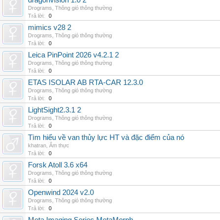
dragonvision 1.0 2
Drograms
,
Thông gió thông thường
Trả lời:
0
mimics v28 2
Drograms
,
Thông gió thông thường
Trả lời:
0
Leica PinPoint 2026 v4.2.1 2
Drograms
,
Thông gió thông thường
Trả lời:
0
ETAS ISOLAR AB RTA-CAR 12.3.0
Drograms
,
Thông gió thông thường
Trả lời:
0
LightSight2.3.1 2
Drograms
,
Thông gió thông thường
Trả lời:
0
Tìm hiểu về van thủy lực HT và đặc điểm của nó
khatran
,
Ẩm thực
Trả lời:
0
Forsk Atoll 3.6 x64
Drograms
,
Thông gió thông thường
Trả lời:
0
Openwind 2024 v2.0
Drograms
,
Thông gió thông thường
Trả lời:
0