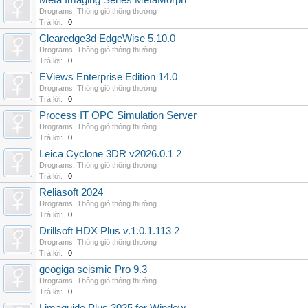
Meta Imaging Series MetaMorph
Drograms
,
Thông gió thông thường
Trả lời:
0
Clearedge3d EdgeWise 5.10.0
Drograms
,
Thông gió thông thường
Trả lời:
0
EViews Enterprise Edition 14.0
Drograms
,
Thông gió thông thường
Trả lời:
0
Process IT OPC Simulation Server
Drograms
,
Thông gió thông thường
Trả lời:
0
Leica Cyclone 3DR v2026.0.1 2
Drograms
,
Thông gió thông thường
Trả lời:
0
Reliasoft 2024
Drograms
,
Thông gió thông thường
Trả lời:
0
Drillsoft HDX Plus v.1.0.1.113 2
Drograms
,
Thông gió thông thường
Trả lời:
0
geogiga seismic Pro 9.3
Drograms
,
Thông gió thông thường
Trả lời:
0