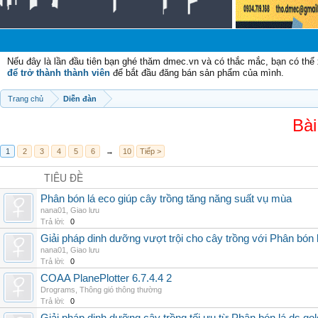
Nếu đây là lần đầu tiên bạn ghé thăm dmec.vn và có thắc mắc, bạn có th
để trở thành thành viên
để bắt đầu đăng bán sản phẩm của mình.
Trang chủ
Diễn đàn
Bài
1
2
3
4
5
6
→
10
Tiếp >
TIÊU ĐỀ
Phân bón lá eco giúp cây trồng tăng năng suất vụ mùa
nana01
,
Giao lưu
Trả lời:
0
Giải pháp dinh dưỡng vượt trội cho cây trồng với Phân bón 
nana01
,
Giao lưu
Trả lời:
0
COAA PlanePlotter 6.7.4.4 2
Drograms
,
Thông gió thông thường
Trả lời:
0