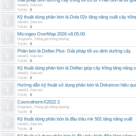
Giải pháp dinh dưỡng cây trồng tối ưu từ Phân bón lá ds gol
nana01
,
Giao lưu
Trả lời:
0
Kỹ thuật dùng phân bón lá Dola 02x tăng năng suất cây trồn
nana01
,
Giao lưu
Trả lời:
0
Microgeo OverMap 2026 v8.05.00
Drograms
,
Thông gió thông thường
Trả lời:
0
Phân bón lá Delfan Plus: Giải pháp tối ưu dinh dưỡng cây
nana01
,
Giao lưu
Trả lời:
0
Kỹ thuật dùng phân bón lá Delfan giúp cây trồng tăng năng 
nana01
,
Giao lưu
Trả lời:
0
Hướng dẫn kỹ thuật sử dụng phân bón lá Dekamon hiệu qu
nana01
,
Giao lưu
Trả lời:
0
CosmothermX2022 2
Drograms
,
Thông gió thông thường
Trả lời:
0
Kỹ thuật dùng phân bón lá đầu trâu mk 501 tăng năng suất
nana01
,
Giao lưu
Trả lời:
0