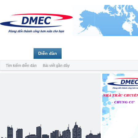
Trang chủ
Diễn đàn
Thành viên
Tìm kiếm diễn đàn
Bài viết gần đây