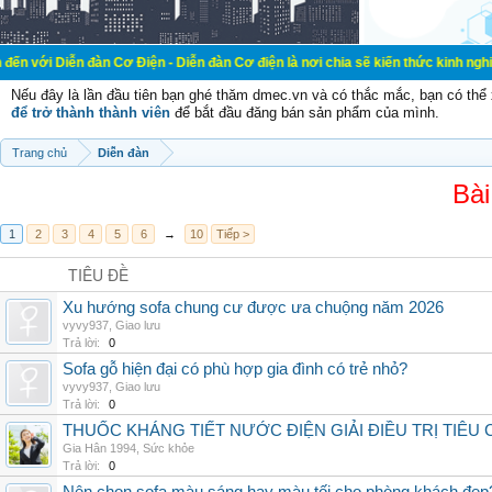
đàn Cơ Điện - Diễn đàn Cơ điện là nơi chia sẽ kiến thức kinh nghiệm trong lãn
Nếu đây là lần đầu tiên bạn ghé thăm dmec.vn và có thắc mắc, bạn có th
để trở thành thành viên
để bắt đầu đăng bán sản phẩm của mình.
Trang chủ
Diễn đàn
Bài
1
2
3
4
5
6
→
10
Tiếp >
TIÊU ĐỀ
Xu hướng sofa chung cư được ưa chuộng năm 2026
vyvy937
,
Giao lưu
Trả lời:
0
Sofa gỗ hiện đại có phù hợp gia đình có trẻ nhỏ?
vyvy937
,
Giao lưu
Trả lời:
0
THUỐC KHÁNG TIẾT NƯỚC ĐIỆN GIẢI ĐIỀU TRỊ TIÊU
Gia Hân 1994
,
Sức khỏe
Trả lời:
0