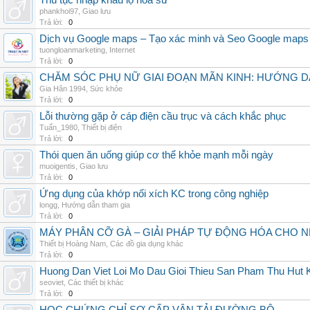
Thủ tục nhập khẩu lọ hoa sứ
phankhoi97
,
Giao lưu
Trả lời:
0
Dịch vụ Google maps – Tạo xác minh và Seo Google maps
tuongloanmarketing
,
Internet
Trả lời:
0
CHĂM SÓC PHỤ NỮ GIAI ĐOẠN MÃN KINH: HƯỚNG 
Gia Hân 1994
,
Sức khỏe
Trả lời:
0
Lỗi thường gặp ở cáp điện cầu trục và cách khắc phục
Tuấn_1980
,
Thiết bị điện
Trả lời:
0
Thói quen ăn uống giúp cơ thể khỏe mạnh mỗi ngày
muoigentis
,
Giao lưu
Trả lời:
0
Ứng dụng của khớp nối xích KC trong công nghiệp
longg
,
Hướng dẫn tham gia
Trả lời:
0
MÁY PHÂN CỠ GÀ – GIẢI PHÁP TỰ ĐỘNG HÓA CHO N
Thiết bị Hoàng Nam
,
Các đồ gia dụng khác
Trả lời:
0
Huong Dan Viet Loi Mo Dau Gioi Thieu San Pham Thu Hut
seoviet
,
Các thiết bị khác
Trả lời:
0