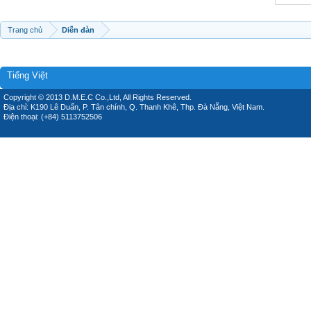
Trang chủ
Diễn đàn
Tiếng Việt
Copyright © 2013 D.M.E.C Co.,Ltd, All Rights Reserved.
Địa chỉ: K190 Lê Duẩn, P. Tân chính, Q. Thanh Khê, Thp. Đà Nẵng, Việt Nam.
Điện thoại: (+84) 5113752506