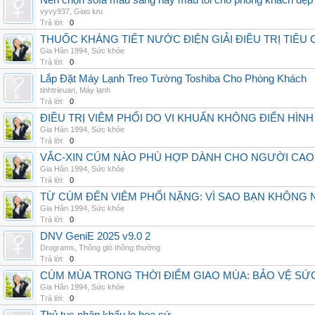
Nên chọn sofa màu sáng hay màu tối cho phòng khách đẹp
vyvy937
,
Giao lưu
Trả lời:
0
THUỐC KHÁNG TIẾT NƯỚC ĐIỆN GIẢI ĐIỀU TRỊ TIÊU
Gia Hân 1994
,
Sức khỏe
Trả lời:
0
Lắp Đặt Máy Lạnh Treo Tường Toshiba Cho Phòng Khách
tinhtrieuan
,
Máy lạnh
Trả lời:
0
ĐIỀU TRỊ VIÊM PHỔI DO VI KHUẨN KHÔNG ĐIỂN HÌ
Gia Hân 1994
,
Sức khỏe
Trả lời:
0
VẮC-XIN CÚM NÀO PHÙ HỢP DÀNH CHO NGƯỜI CAO
Gia Hân 1994
,
Sức khỏe
Trả lời:
0
TỪ CÚM ĐẾN VIÊM PHỔI NẶNG: VÌ SAO BẠN KHÔNG
Gia Hân 1994
,
Sức khỏe
Trả lời:
0
DNV GeniE 2025 v9.0 2
Drograms
,
Thông gió thông thường
Trả lời:
0
CÚM MÙA TRONG THỜI ĐIỂM GIAO MÙA: BẢO VỆ S
Gia Hân 1994
,
Sức khỏe
Trả lời:
0