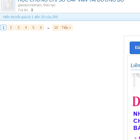
HỌC CHỨNG CHỈ SƠ CẤP VẬN TẢI ĐƯỜNG BỘ
giaoducvietnam
,
Đào tạo
Trả lời:
3
Hiển thị kết quả từ 1 đến 20 của 200
1
2
3
4
5
6
→
10
Tiếp >
Đă
Liê