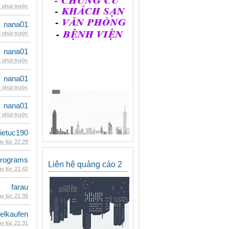
 phút trước
nana01
 phút trước
nana01
 phút trước
nana01
 phút trước
nana01
 phút trước
ietuc190
y lúc 22:29
rograms
Liên hệ quảng cáo 2
y lúc 21:42
farau
y lúc 21:35
eelkaufen
y lúc 21:31