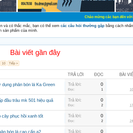
Chào mừng các bạn đến với Diễn đàn Cơ Điệ
vn và có thắc mắc, bạn có thể xem
các câu hỏi thường gặp
bằng cách nhấn 
n sản phẩm của mình.
Bài viết gần đây
10
Tiếp >
TRẢ LỜI
ĐỌC
BÀI VI
Trả lời:
0
ử dụng phân bón lá Ka Green
Đọc:
1
10
Trả lời:
0
ấp đầu trâu mk 501 hiệu quả
Đọc:
2
17
Trả lời:
0
 cây phục hồi xanh tốt
Đọc:
2
24
Trả lời:
0
ân bón lá cao cấp a2