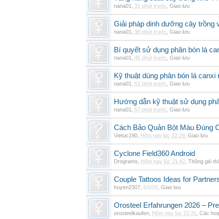
nana01
,
31 phút trước
,
Giao lưu
Giải pháp dinh dưỡng cây trồng 
nana01
,
38 phút trước
,
Giao lưu
Bí quyết sử dụng phân bón lá can
nana01
,
45 phút trước
,
Giao lưu
Kỹ thuật dùng phân bón lá canxi n
nana01
,
52 phút trước
,
Giao lưu
Hướng dẫn kỹ thuật sử dụng phâ
nana01
,
57 phút trước
,
Giao lưu
Cách Bảo Quản Bột Màu Đúng 
Vietuc190
,
Hôm nay lúc 22:29
,
Giao lưu
Cyclone Field360 Android
Drograms
,
Hôm nay lúc 21:42
,
Thông gió t
Couple Tattoos Ideas for Partne
huyen2307
,
6/1/26
,
Giao lưu
Orosteel Erfahrungen 2026 – Pre
orosteelkaufen
,
Hôm nay lúc 21:31
,
Các hoạ