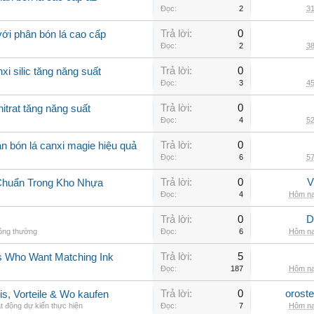
Đọc:
2
31
Trả lời:
0
với phân bón lá cao cấp
Đọc:
2
38
Trả lời:
0
xi silic tăng năng suất
Đọc:
3
45
Trả lời:
0
itrat tăng năng suất
Đọc:
4
52
Trả lời:
0
n bón lá canxi magie hiệu quả
Đọc:
6
57
Trả lời:
0
V
Chuẩn Trong Kho Nhựa
Đọc:
4
Hôm na
Trả lời:
0
D
hông thường
Đọc:
6
Hôm na
Trả lời:
5
rs Who Want Matching Ink
Đọc:
187
Hôm na
Trả lời:
0
orost
is, Vorteile & Wo kaufen
t động dự kiến thực hiện
Đọc:
7
Hôm na