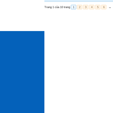
Trang 1 của 10 trang
1
2
3
4
5
6
→