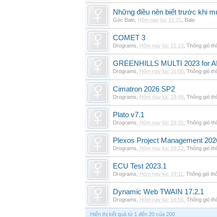
Những điều nên biết trước khi m
Góc Balo
,
Hôm nay lúc 21:21
,
Balo
COMET 3
Drograms
,
Hôm nay lúc 21:13
,
Thông gió t
GREENHILLS MULTI 2023 for 
Drograms
,
Hôm nay lúc 21:00
,
Thông gió t
Cimatron 2026 SP2
Drograms
,
Hôm nay lúc 19:49
,
Thông gió t
Plato v7.1
Drograms
,
Hôm nay lúc 19:35
,
Thông gió t
Plexos Project Management 202
Drograms
,
Hôm nay lúc 19:22
,
Thông gió t
ECU Test 2023.1
Drograms
,
Hôm nay lúc 19:11
,
Thông gió th
Dynamic Web TWAIN 17.2.1
Drograms
,
Hôm nay lúc 18:56
,
Thông gió t
Hiển thị kết quả từ 1 đến 20 của 200