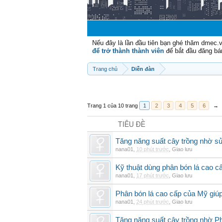
Nếu đây là lần đầu tiên bạn ghé thăm dmec.
để trở thành thành viên
để bắt đầu đăng bá
Trang chủ
Diễn đàn
Trang 1 của 10 trang
1
2
3
4
5
6
→
TIÊU ĐỀ
Tăng năng suất cây trồng nhờ s
nana01
,
10 phút trước
,
Giao lưu
Kỹ thuật dùng phân bón lá cao c
nana01
,
17 phút trước
,
Giao lưu
Phân bón lá cao cấp của Mỹ giúp
nana01
,
24 phút trước
,
Giao lưu
Tăng năng suất cây trồng nhờ Ph