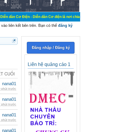
n - Diễn đàn Cơ điện là nơi chia sẽ kiến thức kinh nghiệm trong lãnh vực cơ đ
vào liên kết bên trên. Bạn có thể
đăng ký
Đăng nhập / Đăng ký
Liên hệ quảng cáo 1
ẾT CUỐI
nana01
 phút trước
nana01
 phút trước
nana01
 phút trước
nana01