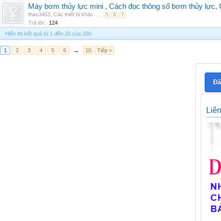
Máy bơm thủy lực mini , Cách đọc thông số bơm thủy lực, 
thao3453
,
Các thiết bị khác
...
5
6
7
Trả lời:
124
Hiển thị kết quả từ 1 đến 20 của 200
1
2
3
4
5
6
→
10
Tiếp >
Đă
Liê