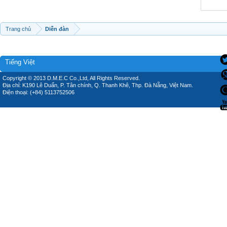
Trang chủ
Diễn đàn
Tiếng Việt
Copyright © 2013 D.M.E.C Co.,Ltd, All Rights Reserved.
Địa chỉ: K190 Lê Duẩn, P. Tân chính, Q. Thanh Khê, Thp. Đà Nẵng, Việt Nam.
Điện thoại: (+84) 5113752506