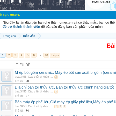
sort.
Nếu đây là lần đầu tiên bạn ghé thăm dmec.vn và có thắc mắc, bạn có th
để trở thành thành viên
để bắt đầu đăng bán sản phẩm của mình.
Trang chủ
Diễn đàn
Bài
1
2
3
4
5
6
→
10
Tiếp >
TIÊU ĐỀ
M ép bột gốm ceramic, Máy ép bột sản xuất bi gốm (cerami
thao3453
,
Các thiết bị khác
...
2
Trả lời:
20
Địa chỉ bán tời thủy lực, Bán tời thủy lực chính hãng giá tốt
thao3453
,
Các thiết bị khác
...
2
Trả lời:
27
Bán máy ép phế liệu,Giá máy ép giấy phế liệu,Máy ép phế li
thao3453
,
Các thiết bị khác
...
2
3
4
Trả lời:
74