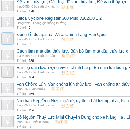
Đế van thủy lực, Các loại đế van thủy lực, Đế van thủy lực,
thao3453
,
Các thiết bị khác
...
7
8
9
Trả lời:
176
Leica Cyclone Register 360 Plus v2026.0.1 2
Drograms
,
Thông gió thông thường
Trả lời:
0
Đồng hồ đo áp suất Wise Chính hãng Hàn Quốc
thao3453
,
Các thiết bị khác
...
3
4
5
Trả lời:
85
Cách làm mát dầu thủy lực, Bán bộ làm mát dầu thủy lực chí
thao3453
,
Các thiết bị khác
...
8
9
10
Trả lời:
186
Bán bộ chia lưu lượng vivoil chính hãng, Bo chia luu luong, 
thao3453
,
Các thiết bị khác
...
8
9
10
Trả lời:
184
Van Chống Lún, Van chống lún thủy lực , Van chống tụt thủy
thao3453
,
Van nước
...
6
7
8
Trả lời:
154
Nơi bán Kẹp Ống Nước giá rẻ, uy tín, chất lượng nhất, Kẹp
thao3453
,
Các thiết bị khác
...
4
5
6
Trả lời:
119
Bộ Nguồn Thuỷ Lực Mini Chuyên Dụng cho xe Nâng Hạ , Lắp đ
thao3453
,
Thiết bị bơm
...
3
4
5
Trả lời:
95