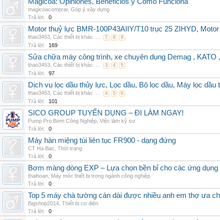
Magicoa: Opiniones, Beneficios y Cómo Funciona
magicoacomprar
,
Góp ý xây dựng
Trả lời:
0
Motor thuỷ lực BMR-100P43AIIY/T10 trục 25 ZIHYD, Motor
thao3453
,
Các thiết bị khác
...
7
8
9
Trả lời:
169
Sửa chữa máy công trình, xe chuyên dụng Demag , KAT
thao3453
,
Các thiết bị khác
...
3
4
5
Trả lời:
97
Dịch vụ lọc dầu thủy lực, Lọc dầu, Bộ lọc dầu, Máy lọc dầu 
thao3453
,
Các thiết bị khác
...
4
5
6
Trả lời:
101
SICO GROUP TUYỂN DỤNG – ĐI LÀM NGAY!
Pump Pro Bơm Công Nghiệp
,
Việc làm kỹ sư
Trả lời:
0
Máy hàn miệng túi liên tục FR900 - dạng đứng
CT Ha Bac
,
Thời trang
Trả lời:
0
Bơm màng dòng EXP – Lựa chọn bền bỉ cho các ứng dụng
thaihoan
,
Máy móc thiết bị trong ngành công nghiệp
Trả lời:
0
Top 5 máy chà tường cán dài được nhiều anh em thợ ưa c
Bigshop2014
,
Thiết bị cơ điện
Trả lời:
0