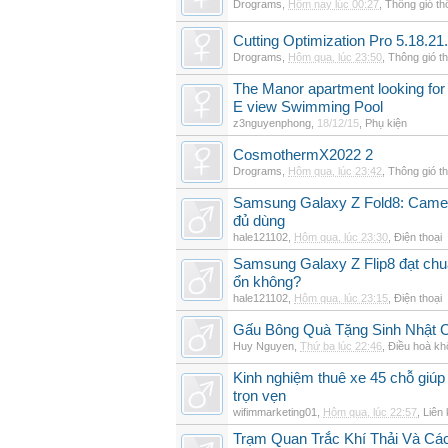
Drograms
,
Hôm nay lúc 00:27
,
Thông gió t
Cutting Optimization Pro 5.18.21
Drograms
,
Hôm qua, lúc 23:50
,
Thông gió t
The Manor apartment looking for 
E view Swimming Pool
z3nguyenphong
,
18/12/15
,
Phụ kiện
CosmothermX2022 2
Drograms
,
Hôm qua, lúc 23:42
,
Thông gió t
Samsung Galaxy Z Fold8: Camer
đủ dùng
hale121102
,
Hôm qua, lúc 23:30
,
Điện thoại
Samsung Galaxy Z Flip8 đạt chu
ổn không?
hale121102
,
Hôm qua, lúc 23:15
,
Điện thoại
Gấu Bông Quà Tặng Sinh Nhật
Huy Nguyen
,
Thứ ba lúc 22:46
,
Điều hoà kh
Kinh nghiệm thuê xe 45 chỗ giúp 
trọn vẹn
wifimmarketing01
,
Hôm qua, lúc 22:57
,
Liên 
Trạm Quan Trắc Khí Thải Và Cá