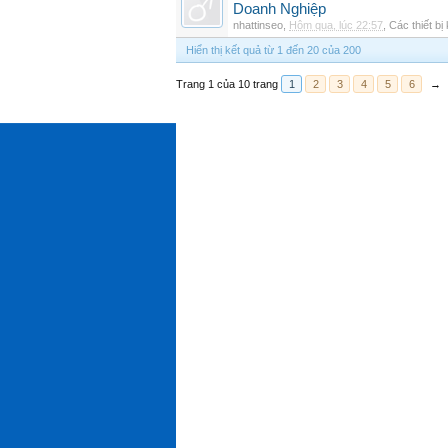
Doanh Nghiệp
nhattinseo
,
Hôm qua, lúc 22:57
,
Các thiết bị
Hiển thị kết quả từ 1 đến 20 của 200
Trang 1 của 10 trang
1
2
3
4
5
6
→