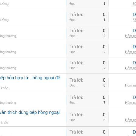
thường
Đọc:
1
50
Trả lời:
0
D
thường
Đọc:
1
57
Trả lời:
0
D
hông thường
Đọc:
2
Hôm na
Trả lời:
0
D
hông thường
Đọc:
2
Hôm na
Trả lời:
0
D
hông thường
Đọc:
2
Hôm na
ếp hỗn hợp từ - hồng ngoại để
Trả lời:
0
Đọc:
8
Hôm na
g khác
Trả lời:
0
D
hông thường
Đọc:
7
Hôm na
vẫn thích dùng bếp hồng ngoại
Trả lời:
0
Đọc:
5
Hôm na
g khác
Trả lời:
0
D