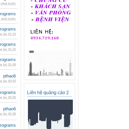
 phút trước
rograms
 phút trước
rograms
y lúc 01:23
rograms
y lúc 01:15
rograms
y lúc 01:08
pthao6
y lúc 00:43
rograms
Liên hệ quảng cáo 2
y lúc 00:39
pthao6
y lúc 00:38
rograms