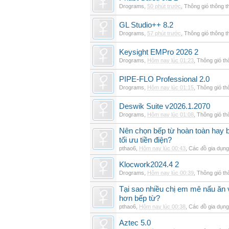
Drograms
,
50 phút trước
,
Thông gió thông 
GL Studio++ 8.2
Drograms
,
57 phút trước
,
Thông gió thông 
Keysight EMPro 2026 2
Drograms
,
Hôm nay lúc 01:23
,
Thông gió t
PIPE-FLO Professional 2.0
Drograms
,
Hôm nay lúc 01:15
,
Thông gió t
Deswik Suite v2026.1.2070
Drograms
,
Hôm nay lúc 01:08
,
Thông gió t
Nên chọn bếp từ hoàn toàn hay b
tối ưu tiền điện?
pthao6
,
Hôm nay lúc 00:43
,
Các đồ gia dụn
Klocwork2024.4 2
Drograms
,
Hôm nay lúc 00:39
,
Thông gió t
Tại sao nhiều chị em mê nấu ăn 
hơn bếp từ?
pthao6
,
Hôm nay lúc 00:38
,
Các đồ gia dụn
Aztec 5.0