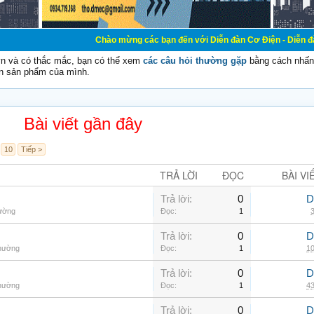
Chào mừng các bạn đến với Diễn đàn Cơ Điện - Diễn đàn Cơ điện là n
vn và có thắc mắc, bạn có thể xem
các câu hỏi thường gặp
bằng cách nhấn 
n sản phẩm của mình.
Bài viết gần đây
10
Tiếp >
TRẢ LỜI
ĐỌC
BÀI VI
Trả lời:
0
D
hường
Đọc:
1
3
Trả lời:
0
D
thường
Đọc:
1
10
Trả lời:
0
D
thường
Đọc:
1
43
Trả lời:
0
D