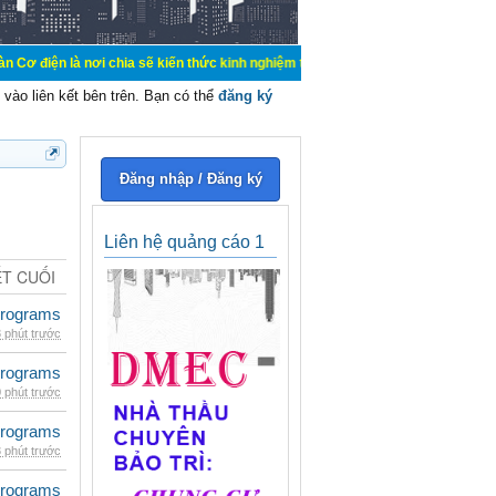
ơi chia sẽ kiến thức kinh nghiệm trong lãnh vực cơ điện, mua bán, ký gửi, cho
vào liên kết bên trên. Bạn có thể
đăng ký
Đăng nhập / Đăng ký
Liên hệ quảng cáo 1
ẾT CUỐI
rograms
 phút trước
rograms
 phút trước
rograms
 phút trước
rograms