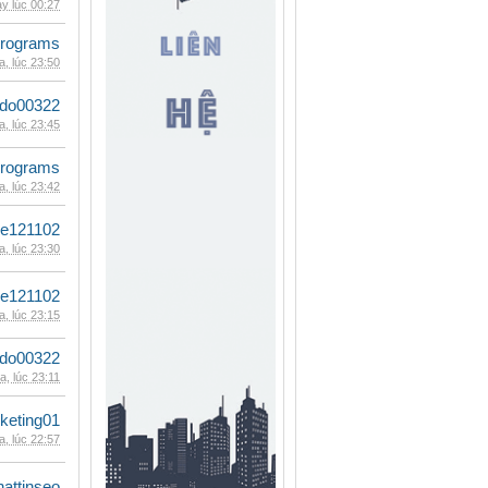
y lúc 00:27
rograms
, lúc 23:50
ldo00322
, lúc 23:45
rograms
, lúc 23:42
le121102
, lúc 23:30
le121102
, lúc 23:15
ldo00322
, lúc 23:11
keting01
, lúc 22:57
hattinseo