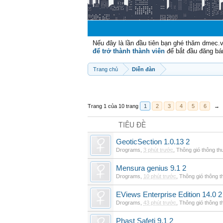
Nếu đây là lần đầu tiên bạn ghé thăm dmec.
để trở thành thành viên
để bắt đầu đăng bá
Trang chủ
Diễn đàn
Trang 1 của 10 trang
1
2
3
4
5
6
→
TIÊU ĐỀ
GeoticSection 1.0.13 2
Drograms
,
3 phút trước
,
Thông gió thông t
Mensura genius 9.1 2
Drograms
,
10 phút trước
,
Thông gió thông 
EViews Enterprise Edition 14.0 2
Drograms
,
43 phút trước
,
Thông gió thông 
Phast Safeti 9.1 2