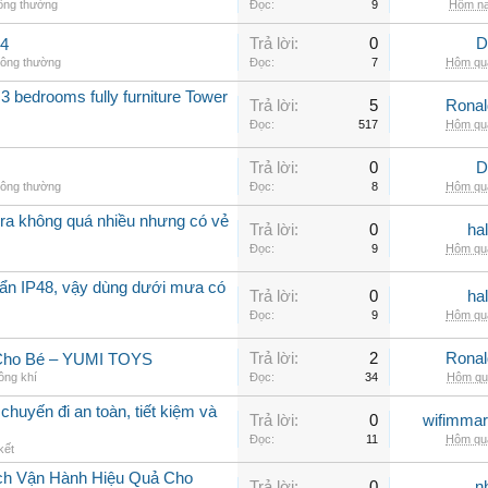
hông thường
Đọc:
9
Hôm na
Trả lời:
0
D
.4
hông thường
Đọc:
7
Hôm qua
3 bedrooms fully furniture Tower
Trả lời:
5
Rona
Đọc:
517
Hôm qua
Trả lời:
0
D
hông thường
Đọc:
8
Hôm qua
a không quá nhiều nhưng có vẻ
Trả lời:
0
ha
Đọc:
9
Hôm qua
ẩn IP48, vậy dùng dưới mưa có
Trả lời:
0
ha
Đọc:
9
Hôm qua
Trả lời:
2
Rona
 Cho Bé – YUMI TOYS
ông khí
Đọc:
34
Hôm qua
chuyến đi an toàn, tiết kiệm và
Trả lời:
0
wifimmar
Đọc:
11
Hôm qua
kết
ch Vận Hành Hiệu Quả Cho
Trả lời:
0
n