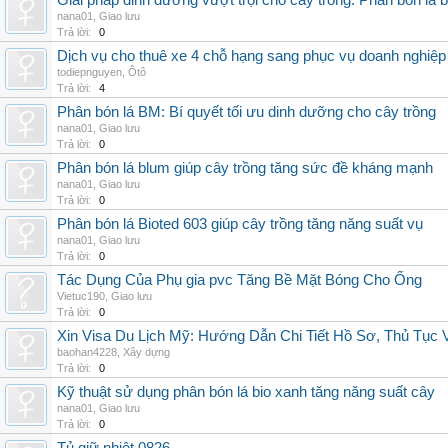
Giải pháp dinh dưỡng vượt trội cho cây trồng: Phân bón lá 
nana01
,
Giao lưu
Trả lời:
0
Dịch vụ cho thuê xe 4 chỗ hạng sang phục vụ doanh nghiệ
todiepnguyen
,
Ôtô
Trả lời:
4
Phân bón lá BM: Bí quyết tối ưu dinh dưỡng cho cây trồng
nana01
,
Giao lưu
Trả lời:
0
Phân bón lá blum giúp cây trồng tăng sức đề kháng mạnh
nana01
,
Giao lưu
Trả lời:
0
Phân bón lá Bioted 603 giúp cây trồng tăng năng suất vụ
nana01
,
Giao lưu
Trả lời:
0
Tác Dụng Của Phụ gia pvc Tăng Bề Mặt Bóng Cho Ống
Vietuc190
,
Giao lưu
Trả lời:
0
Xin Visa Du Lịch Mỹ: Hướng Dẫn Chi Tiết Hồ Sơ, Thủ Tục
baohan4228
,
Xây dựng
Trả lời:
0
Kỹ thuật sử dụng phân bón lá bio xanh tăng năng suất cây
nana01
,
Giao lưu
Trả lời:
0