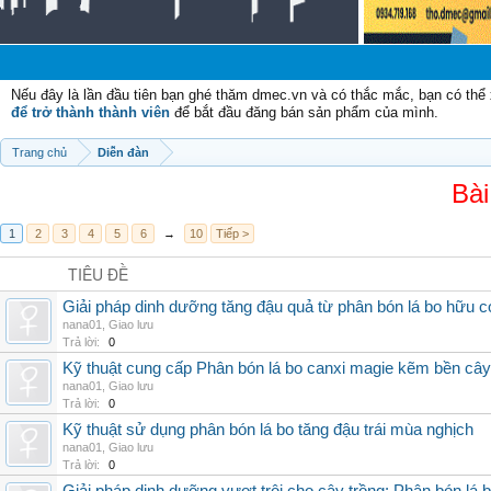
Chào
Nếu đây là lần đầu tiên bạn ghé thăm dmec.vn và có thắc mắc, bạn có th
để trở thành thành viên
để bắt đầu đăng bán sản phẩm của mình.
Trang chủ
Diễn đàn
Bài
1
2
3
4
5
6
→
10
Tiếp >
TIÊU ĐỀ
Giải pháp dinh dưỡng tăng đậu quả từ phân bón lá bo hữu 
nana01
,
Giao lưu
Trả lời:
0
Kỹ thuật cung cấp Phân bón lá bo canxi magie kẽm bền cây
nana01
,
Giao lưu
Trả lời:
0
Kỹ thuật sử dụng phân bón lá bo tăng đậu trái mùa nghịch
nana01
,
Giao lưu
Trả lời:
0