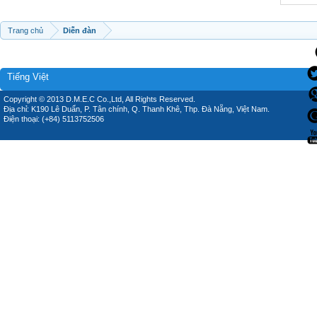
Trang chủ
Diễn đàn
Tiếng Việt
Copyright © 2013 D.M.E.C Co.,Ltd, All Rights Reserved.
Địa chỉ: K190 Lê Duẩn, P. Tân chính, Q. Thanh Khê, Thp. Đà Nẵng, Việt Nam.
Điện thoại: (+84) 5113752506