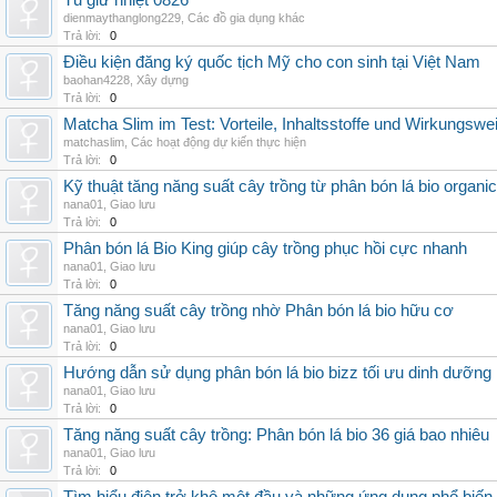
Tủ giữ nhiệt 0826
dienmaythanglong229
,
Các đồ gia dụng khác
Trả lời:
0
Điều kiện đăng ký quốc tịch Mỹ cho con sinh tại Việt Nam
baohan4228
,
Xây dựng
Trả lời:
0
Matcha Slim im Test: Vorteile, Inhaltsstoffe und Wirkungswe
matchaslim
,
Các hoạt động dự kiến thực hiện
Trả lời:
0
Kỹ thuật tăng năng suất cây trồng từ phân bón lá bio organic
nana01
,
Giao lưu
Trả lời:
0
Phân bón lá Bio King giúp cây trồng phục hồi cực nhanh
nana01
,
Giao lưu
Trả lời:
0
Tăng năng suất cây trồng nhờ Phân bón lá bio hữu cơ
nana01
,
Giao lưu
Trả lời:
0
Hướng dẫn sử dụng phân bón lá bio bizz tối ưu dinh dưỡng
nana01
,
Giao lưu
Trả lời:
0
Tăng năng suất cây trồng: Phân bón lá bio 36 giá bao nhiêu
nana01
,
Giao lưu
Trả lời:
0