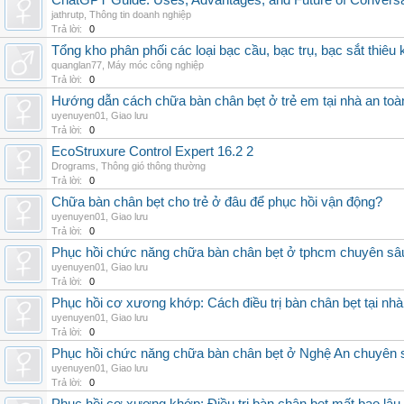
ChatGPT Guide: Uses, Advantages, and Future of Conversat
jathrutp
,
Thông tin doanh nghiệp
Trả lời:
0
Tổng kho phân phối các loại bạc cầu, bạc trụ, bạc sắt thiêu k
quanglan77
,
Máy móc công nghiệp
Trả lời:
0
Hướng dẫn cách chữa bàn chân bẹt ở trẻ em tại nhà an toà
uyenuyen01
,
Giao lưu
Trả lời:
0
EcoStruxure Control Expert 16.2 2
Drograms
,
Thông gió thông thường
Trả lời:
0
Chữa bàn chân bẹt cho trẻ ở đâu để phục hồi vận động?
uyenuyen01
,
Giao lưu
Trả lời:
0
Phục hồi chức năng chữa bàn chân bẹt ở tphcm chuyên sâ
uyenuyen01
,
Giao lưu
Trả lời:
0
Phục hồi cơ xương khớp: Cách điều trị bàn chân bẹt tại nhà
uyenuyen01
,
Giao lưu
Trả lời:
0
Phục hồi chức năng chữa bàn chân bẹt ở Nghệ An chuyên 
uyenuyen01
,
Giao lưu
Trả lời:
0