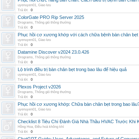
Phục hồi chức năng bàn chân: Cách điều trị bệnh bàn chân 
uyenuyen01
,
Giao lưu
Trả lời:
0
ColorGate PRO Rip Server 2025
Drograms
,
Thông gió thông thường
Trả lời:
0
Phục hồi cơ xương khớp với cách chữa bệnh bàn chân bẹt
uyenuyen01
,
Giao lưu
Trả lời:
0
Datamine Discover v2024 23.0.426
Drograms
,
Thông gió thông thường
Trả lời:
0
Lộ trình điều trị bàn chân bẹt trong bao lâu để hiệu quả
uyenuyen01
,
Giao lưu
Trả lời:
0
Plexos Project v2026
Drograms
,
Thông gió thông thường
Trả lời:
0
Phục hồi cơ xương khớp: Chữa bàn chân bẹt trong bao lâu
uyenuyen01
,
Giao lưu
Trả lời:
0
Checklist 8 Tiêu Chí Đánh Giá Nhà Thầu HVAC Trước Khi
Hồng Hoa
,
Điều hoà không khí
Trả lời:
0