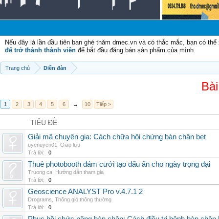
Nếu đây là lần đầu tiên bạn ghé thăm dmec.vn và có thắc mắc, bạn có th
để trở thành thành viên
để bắt đầu đăng bán sản phẩm của mình.
Trang chủ
Diễn đàn
Bài
1
2
3
4
5
6
→
10
Tiếp >
TIÊU ĐỀ
Giải mã chuyên gia: Cách chữa hội chứng bàn chân bẹt
uyenuyen01
,
Giao lưu
Trả lời:
0
Thuê photobooth đám cưới tạo dấu ấn cho ngày trọng đại
Truong ca
,
Hướng dẫn tham gia
Trả lời:
0
Geoscience ANALYST Pro v.4.7.1 2
Drograms
,
Thông gió thông thường
Trả lời:
0