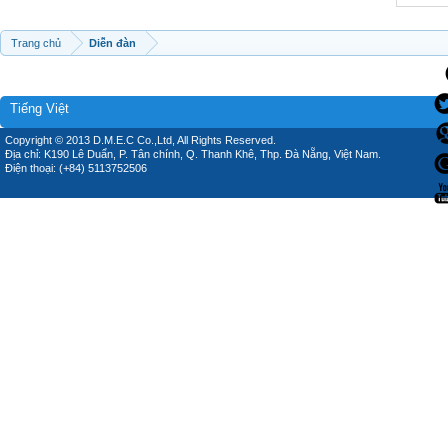
Trang chủ
Diễn đàn
Tiếng Việt
Copyright © 2013 D.M.E.C Co.,Ltd, All Rights Reserved.
Địa chỉ: K190 Lê Duẩn, P. Tân chính, Q. Thanh Khê, Thp. Đà Nẵng, Việt Nam.
Điện thoại: (+84) 5113752506