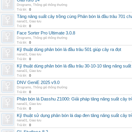
GasTurb 14
Drograms
,
Thông gió thông thường
Trả lời:
0
Tăng năng suất cây trồng cùng Phân bón lá đầu trâu 701 ch
nana01
,
Giao lưu
Trả lời:
0
Face Sorter Pro Ultimate 3.0.8
Drograms
,
Thông gió thông thường
Trả lời:
0
Kỹ thuật dùng phân bón lá đầu trâu 501 giúp cây ra đọt
nana01
,
Giao lưu
Trả lời:
0
Kỹ thuật dùng phân bón lá đầu trâu 30-10-10 tăng năng suất
nana01
,
Giao lưu
Trả lời:
0
DNV GeniE 2025 v9.0
Drograms
,
Thông gió thông thường
Trả lời:
0
Phân bón lá Dasshu Z1000: Giải pháp tăng năng suất cây t
nana01
,
Giao lưu
Trả lời:
0
Kỹ thuật sử dụng phân bón lá dap đen tăng năng suất cây t
nana01
,
Giao lưu
Trả lời:
0