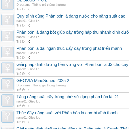
GL Studio++ 8.2
Drograms
,
Thông gió thông thường
Trả lời:
0
Quy trình dùng Phân bón lá dạng nước cho năng suất cao
nana01
,
Giao lưu
Trả lời:
0
Phân bón lá dạng bột giúp cây trồng hấp thụ nhanh dinh dư
nana01
,
Giao lưu
Trả lời:
0
Phân bón lá đại ngàn thúc đẩy cây trồng phát triển mạnh
nana01
,
Giao lưu
Trả lời:
0
Giải pháp dinh dưỡng bền vững với Phân bón lá d3 cho cây
nana01
,
Giao lưu
Trả lời:
0
GEOVIA MineSched 2025 2
Drograms
,
Thông gió thông thường
Trả lời:
0
Tăng năng suất cây trồng nhờ sử dụng phân bón lá D1
nana01
,
Giao lưu
Trả lời:
0
Thúc đẩy năng suất với Phân bón lá combi vĩnh thạnh
nana01
,
Giao lưu
Trả lời:
0