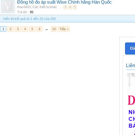
Đồng hồ đo áp suất Wise Chính hãng Hàn Quốc
thao3453
,
Các thiết bị khác
...
3
4
5
Trả lời:
85
Hiển thị kết quả từ 1 đến 20 của 200
1
2
3
4
5
6
→
10
Tiếp >
Đă
Liê