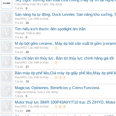
Sky Light: Xưởng sản xuất cửa chống cháy uy tín tại Nghệ 
Cửa chống cháy Sky Light
,
Xây dựng
Trả lời:
0
Sàn nâng hạ tự động, Dock Leveler, Sàn nâng kho xưởng, S
thao3453
,
Các thiết bị khác
Trả lời:
10
Tìm hiểu kích thước đèn spotlight âm trần
Nhunglt
,
Thiết bị điện
Trả lời:
0
M ép bột gốm ceramic, Máy ép bột sản xuất bi gốm (cerami
thao3453
,
Các thiết bị khác
...
2
Trả lời:
20
Địa chỉ bán tời thủy lực, Bán tời thủy lực chính hãng giá tốt
thao3453
,
Các thiết bị khác
...
2
Trả lời:
27
Bán máy ép phế liệu,Giá máy ép giấy phế liệu,Máy ép phế li
thao3453
,
Các thiết bị khác
...
2
3
4
Trả lời:
74
Magicoa: Opiniones, Beneficios y Cómo Funciona
magicoacomprar
,
Góp ý xây dựng
Trả lời:
0
Motor thuỷ lực BMR-100P43AIIY/T10 trục 25 ZIHYD, Motor
thao3453
,
Các thiết bị khác
...
7
8
9
Trả lời:
169