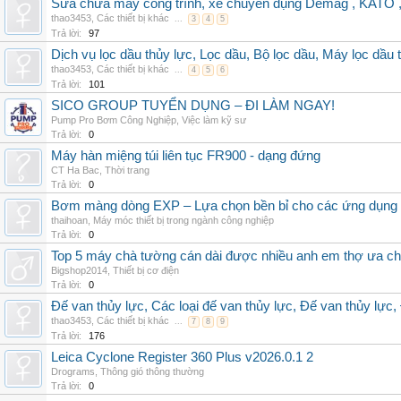
Sửa chữa máy công trình, xe chuyên dụng Demag , KAT
thao3453
,
Các thiết bị khác
...
3
4
5
Trả lời:
97
Dịch vụ lọc dầu thủy lực, Lọc dầu, Bộ lọc dầu, Máy lọc dầu 
thao3453
,
Các thiết bị khác
...
4
5
6
Trả lời:
101
SICO GROUP TUYỂN DỤNG – ĐI LÀM NGAY!
Pump Pro Bơm Công Nghiệp
,
Việc làm kỹ sư
Trả lời:
0
Máy hàn miệng túi liên tục FR900 - dạng đứng
CT Ha Bac
,
Thời trang
Trả lời:
0
Bơm màng dòng EXP – Lựa chọn bền bỉ cho các ứng dụng
thaihoan
,
Máy móc thiết bị trong ngành công nghiệp
Trả lời:
0
Top 5 máy chà tường cán dài được nhiều anh em thợ ưa c
Bigshop2014
,
Thiết bị cơ điện
Trả lời:
0
Đế van thủy lực, Các loại đế van thủy lực, Đế van thủy lực,
thao3453
,
Các thiết bị khác
...
7
8
9
Trả lời:
176
Leica Cyclone Register 360 Plus v2026.0.1 2
Drograms
,
Thông gió thông thường
Trả lời:
0