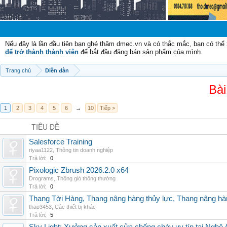
Chào mừng
Nếu đây là lần đầu tiên bạn ghé thăm dmec.vn và có thắc mắc, bạn có th
để trở thành thành viên
để bắt đầu đăng bán sản phẩm của mình.
Trang chủ
Diễn đàn
Bài
1
2
3
4
5
6
→
10
Tiếp >
TIÊU ĐỀ
Salesforce Training
riyaa1122
,
Thông tin doanh nghiệp
Trả lời:
0
Pixologic Zbrush 2026.2.0 x64
Drograms
,
Thông gió thông thường
Trả lời:
0
Thang Tời Hàng, Thang nâng hàng thủy lực, Thang nâng hà
thao3453
,
Các thiết bị khác
Trả lời:
5