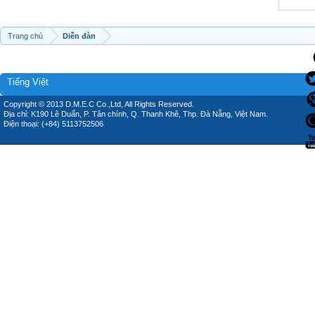
Trang chủ
Diễn đàn
Tiếng Việt
Copyright © 2013 D.M.E.C Co.,Ltd, All Rights Reserved.
Địa chỉ: K190 Lê Duẩn, P. Tân chính, Q. Thanh Khê, Thp. Đà Nẵng, Việt Nam.
Điện thoại: (+84) 5113752506