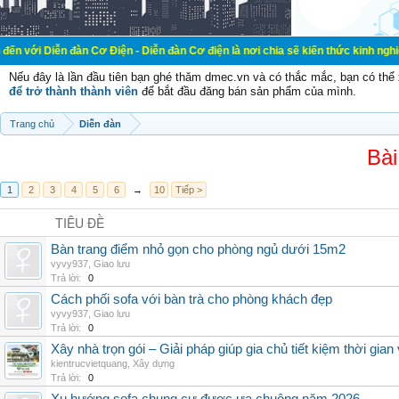
đàn Cơ Điện - Diễn đàn Cơ điện là nơi chia sẽ kiến thức kinh nghiệm trong lãnh
Nếu đây là lần đầu tiên bạn ghé thăm dmec.vn và có thắc mắc, bạn có th
để trở thành thành viên
để bắt đầu đăng bán sản phẩm của mình.
Trang chủ
Diễn đàn
Bài
1
2
3
4
5
6
→
10
Tiếp >
TIÊU ĐỀ
Bàn trang điểm nhỏ gọn cho phòng ngủ dưới 15m2
vyvy937
,
Giao lưu
Trả lời:
0
Cách phối sofa với bàn trà cho phòng khách đẹp
vyvy937
,
Giao lưu
Trả lời:
0
Xây nhà trọn gói – Giải pháp giúp gia chủ tiết kiệm thời gia
kientrucvietquang
,
Xây dựng
Trả lời:
0