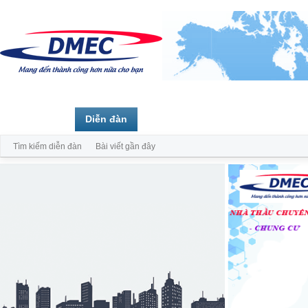
Trang chủ
Diễn đàn
Thành viên
Tìm kiếm diễn đàn
Bài viết gần đây