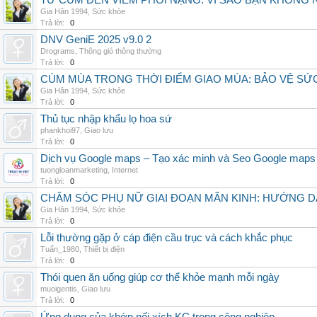
TỪ CÚM ĐẾN VIÊM PHỔI NẶNG: VÌ SAO BẠN KHÔNG
Gia Hân 1994
,
Sức khỏe
Trả lời:
0
DNV GeniE 2025 v9.0 2
Drograms
,
Thông gió thông thường
Trả lời:
0
CÚM MÙA TRONG THỜI ĐIỂM GIAO MÙA: BẢO VỆ S
Gia Hân 1994
,
Sức khỏe
Trả lời:
0
Thủ tục nhập khẩu lọ hoa sứ
phankhoi97
,
Giao lưu
Trả lời:
0
Dịch vụ Google maps – Tạo xác minh và Seo Google maps
tuongloanmarketing
,
Internet
Trả lời:
0
CHĂM SÓC PHỤ NỮ GIAI ĐOẠN MÃN KINH: HƯỚNG 
Gia Hân 1994
,
Sức khỏe
Trả lời:
0
Lỗi thường gặp ở cáp điện cầu trục và cách khắc phục
Tuấn_1980
,
Thiết bị điện
Trả lời:
0
Thói quen ăn uống giúp cơ thể khỏe mạnh mỗi ngày
muoigentis
,
Giao lưu
Trả lời:
0