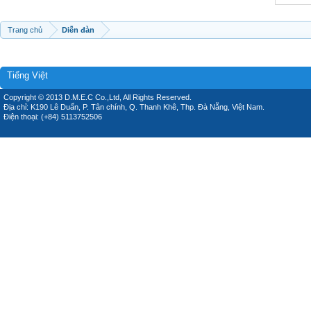
Trang chủ
Diễn đàn
Tiếng Việt
Copyright © 2013 D.M.E.C Co.,Ltd, All Rights Reserved.
Địa chỉ: K190 Lê Duẩn, P. Tân chính, Q. Thanh Khê, Thp. Đà Nẵng, Việt Nam.
Điện thoại: (+84) 5113752506