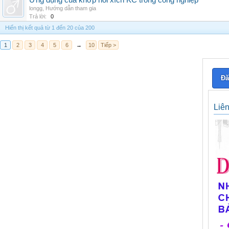
Ứng dụng của khớp nối xích KC trong công nghiệp
longg
,
Hướng dẫn tham gia
Trả lời:
0
Hiển thị kết quả từ 1 đến 20 của 200
1
2
3
4
5
6
→
10
Tiếp >
Đă
Liê