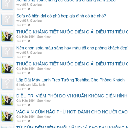
Xu hướng sofa chung cư được ưa chuộng năm 2026
vyvy937
,
Giao lưu
Trả lời:
0
Sofa gỗ hiện đại có phù hợp gia đình có trẻ nhỏ?
vyvy937
,
Giao lưu
Trả lời:
0
THUỐC KHÁNG TIẾT NƯỚC ĐIỆN GIẢI ĐIỀU TRỊ TIÊU
Gia Hân 1994
,
Sức khỏe
Trả lời:
0
Nên chọn sofa màu sáng hay màu tối cho phòng khách đẹp
vyvy937
,
Giao lưu
Trả lời:
0
THUỐC KHÁNG TIẾT NƯỚC ĐIỆN GIẢI ĐIỀU TRỊ TIÊU
Gia Hân 1994
,
Sức khỏe
Trả lời:
0
Lắp Đặt Máy Lạnh Treo Tường Toshiba Cho Phòng Khách
tinhtrieuan
,
Máy lạnh
Trả lời:
0
ĐIỀU TRỊ VIÊM PHỔI DO VI KHUẨN KHÔNG ĐIỂN HÌ
Gia Hân 1994
,
Sức khỏe
Trả lời:
0
VẮC-XIN CÚM NÀO PHÙ HỢP DÀNH CHO NGƯỜI CAO
Gia Hân 1994
,
Sức khỏe
Trả lời:
0