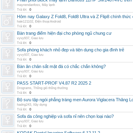
Phân phối block máy lạnh Danfoss 12HP SM148T4VC trên t
maynendanfoss
,
Máy lạnh
Trả lời:
0
Hôm nay Galaxy Z Fold8, Fold8 Ultra và Z Flip8 chính thức
hale121102
,
Điện thoại Android
Trả lời:
0
Bàn trang điểm hiện đại cho phòng ngủ chung cư
vyvy937
,
Giao lưu
Trả lời:
0
Sofa phòng khách nhỏ đẹp và tiện dụng cho gia đình trẻ
vyvy937
,
Giao lưu
Trả lời:
0
Bàn ăn chân sắt mặt đá có chắc chắn không?
vyvy937
,
Giao lưu
Trả lời:
0
PASS START-PROF V4.87 R2 2025 2
Drograms
,
Thông gió thông thường
Trả lời:
0
Bộ sưu tập ngói phẳng tráng men Aurora Viglacera Thăng L
hadng243
,
Xây dựng
Trả lời:
0
Sofa da công nghiệp và sofa nỉ nên chọn loại nào?
vyvy937
,
Giao lưu
Trả lời:
0