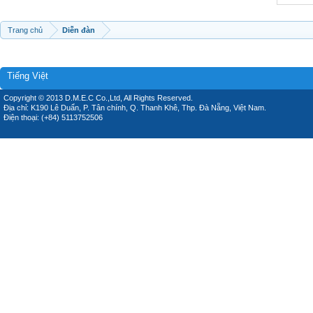
Trang chủ
Diễn đàn
Tiếng Việt
Copyright © 2013 D.M.E.C Co.,Ltd, All Rights Reserved.
Địa chỉ: K190 Lê Duẩn, P. Tân chính, Q. Thanh Khê, Thp. Đà Nẵng, Việt Nam.
Điện thoại: (+84) 5113752506