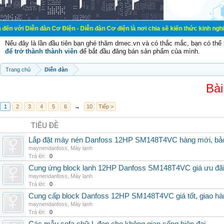
đàn Cơ Điện - Diễn đàn Cơ điện là nơi chia sẽ kiến thức kinh nghiệm trong lãn
Nếu đây là lần đầu tiên bạn ghé thăm dmec.vn và có thắc mắc, bạn có th
để trở thành thành viên
để bắt đầu đăng bán sản phẩm của mình.
Trang chủ
Diễn đàn
Bài
1
2
3
4
5
6
→
10
Tiếp >
TIÊU ĐỀ
Lắp đặt máy nén Danfoss 12HP SM148T4VC hàng mới, bảo 
maynendanfoss
,
Máy lạnh
Trả lời:
0
Cung ứng block lạnh 12HP Danfoss SM148T4VC giá ưu đãi, 
maynendanfoss
,
Máy lạnh
Trả lời:
0
Cung cấp block Danfoss 12HP SM148T4VC giá tốt, giao hàng
maynendanfoss
,
Máy lạnh
Trả lời:
0