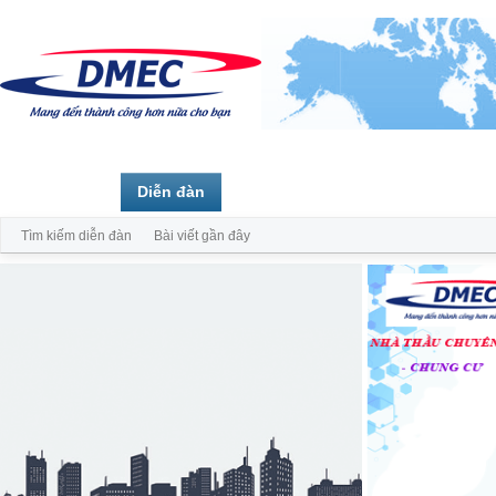
Trang chủ
Diễn đàn
Thành viên
Tìm kiếm diễn đàn
Bài viết gần đây