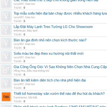
Các mẫu sofa chữ L đẹp cho không gian sống hiện đại
vyvy937
,
Giao lưu
Trả lời:
0
Top mẫu sofa hiện đại bán chạy được nhiều khách hàng lự
vyvy937
,
Giao lưu
Trả lời:
0
Lắp Đặt Máy Lạnh Treo Tường LG Cho Showroom
tinhtrieuan
,
Máy lạnh
Trả lời:
0
Bàn ăn gia đình nhỏ nên chọn kích thước nào?
vyvy937
,
Giao lưu
Trả lời:
0
Sofa màu be đẹp theo xu hướng nội thất mới
vyvy937
,
Giao lưu
Trả lời:
0
Gia Công Ống Gió: Vì Sao Không Nên Chọn Nhà Cung Cấp
Hồng Hoa
,
Điều hoà không khí
Trả lời:
0
Bàn ăn tiết kiệm diện tích cho nhà phố hiện đại
vyvy937
,
Giao lưu
Trả lời:
0
Thiết kế homestay sân vườn thế nào để thu hút du khách?
FamInterior
,
Nội thất
Trả lời:
0